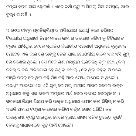
ଟଙ୍କା ହଡ଼ପ ସାର ହୋଇଛି । ଏବେ ବର୍ଷା ଋତୁ ଆସିଗଲା ସିନା ସମସ୍ୟା ଆଉ
ବୃଦ୍ଧି ପାଉଛି ।
ଏ ନେଇ ତୀବ୍ର ପ୍ରତିକ୍ରିୟା ଓ ଅଭିଯୋଗ ଯୋଗୁଁ ଜଣେ ବରିଷ୍ଠ
ବିଭାଗୀୟ ଅଧିକାରୀ ନିମ୍ନ ମାନର କାମ ର ତଦାରଖ କରିବା କୁ ଟିଟିଲାଗଡ
ବ୍ଲକ ଆସିଥିବା ବେଳେ ସ୍ଥାନିୟ ବିଭାଗୀୟ ସରକାରୀ ଅଧିକାରୀ ବୃନ୍ଦାବନ
ମେହେର ଏକ କାର ରେ ତାଙ୍କୁ ନେଇ ଯାଇ ଗୋପନୀୟ ଭାବେ ଏକ ଏସି ରୁମ୍
ରେ ରଖେଇ ଥିଲେ । ସେ ନିଜେ ଗଣ ମାଧ୍ୟମ ପ୍ରତିନିଧି ଙ୍କ ଫୋନ୍ କଲ୍
ରିସିଭ୍ ନ କରି ଅଭିଯୋଗ ହୋଇଥିବା ଖୋଲାନ୍ ରେ ଥିବା କହିବା ଓ ପରେ
ବାଞ୍ଜି ପଦର୍ ରେ ଥିବା କହି ମିଛ କହି ଆଉ ଫୋନ୍ ଉଠେଇ ନ ଥିଲେ ।
ତଦନ୍ତ ଆଳରେ ଏକ ଏସି ରୁମ୍ ରେ ମଦ, ମାଂସର ଆସର ଜମେଇ ଉକ୍ତ
ଅଧିକାରୀ ଙ୍କୁ ଏକ ମୋଟା ଅଙ୍କର ଅର୍ଥ ଦେଇ ପଠେଇ ଦେଇଥିଲେ ।
ସରକାରୀ ନିୟମ ଖିଲାପ କରି ଉକ୍ତ ଅଧିକାରୀ ଫୋନ କଲ ରିସିଭ୍ ନ କରି
ଏଭଳି ଅମାପ ଟଙ୍କା କାରବାର କରିବା ଚର୍ଚ୍ଚା ଜୋର ଧରିଛି। ଜନ
ଅସନ୍ତୋଷ ବୃଦ୍ଧି ପାଉଥିବା ବେଳେ ମୁଖ୍ୟ ଶାସନ ସଚିବ ତୁରନ୍ତ ଦୃଷ୍ଟି
ଦେବାକୁ ସାଧାରଣରେ ଦୃଢ଼ ଦାବୀ ହୋଇଛି।