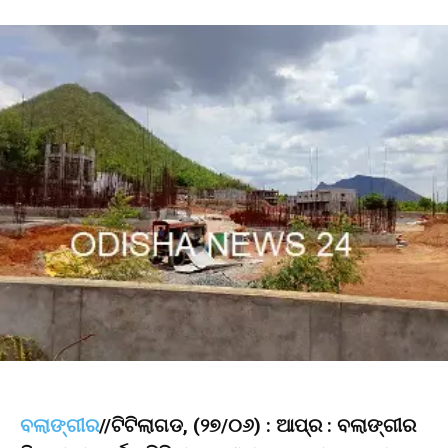
ବଲାଙ୍ଗୀର
//ଟିଟିଲାଗଡ, (୨୭/୦୬) : ଆପ୍ର : ବଲାଙ୍ଗୀର