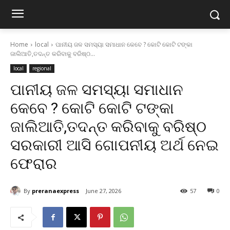
Home
local
ପାନୀୟ ଜଳ ସମସ୍ୟା ସମାଧାନ କେବେ ? କୋଟି କୋଟି ଟଙ୍କା
ଜାଲିଆତି,ତଦନ୍ତ କରିବାକୁ ବରିଷ୍ଠ...
local
regional
ପାନୀୟ ଜଳ ସମସ୍ୟା ସମାଧାନ
କେବେ ? କୋଟି କୋଟି ଟଙ୍କା
ଜାଲିଆତି,ତଦନ୍ତ କରିବାକୁ ବରିଷ୍ଠ
ସରକାରୀ ଆସି ଗୋପନୀୟ ଅର୍ଥ ନେଇ
ଫେରାର
By
preranaexpress
June 27, 2026
57
0