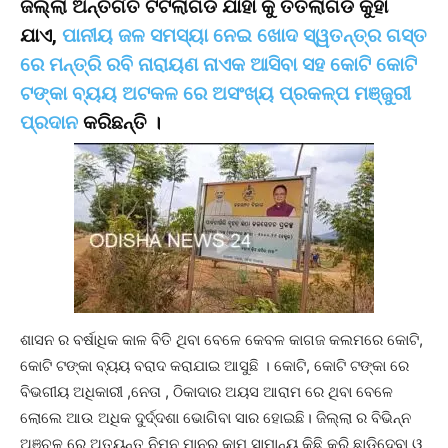
ଜିଲ୍ଲା ଅନ୍ତର୍ଗତ ଟିଟିଲାଗଡ ଯାହା କୁ ତତଲାଗଡ କୁହା
ଯାଏ,
ପାନୀୟ ଜଳ ସମସ୍ୟା ନେଇ ଖୋଦ ସ୍ୱତନ୍ତ୍ର ଗସ୍ତ
ରେ ମନ୍ତ୍ରି ରବି ନାରାୟଣ ନାଏକ ଆସିବା ସହ କୋଟି କୋଟି
ଟଙ୍କା ବ୍ୟୟ ଅଟକଳ ରେ ଅସଂଖ୍ୟ ପ୍ରକଳ୍ପ ମଞ୍ଜୁରୀ
ପ୍ରଦାନ
କରିଛନ୍ତି ।
ଶାସନ ର ବର୍ଷାଧିକ କାଳ ବିତି ଥିବା ବେଳେ କେବଳ କାଗଜ କଲମରେ କୋଟି,
କୋଟି ଟଙ୍କା ବ୍ୟୟ ବରାଦ କରାଯାଇ ଆସୁଛି । କୋଟି, କୋଟି ଟଙ୍କା ରେ
ବିଭଗୀୟ ଅଧିକାରୀ ,ନେତା , ଠିକାଦାର ଅୟସ ଆରାମ ରେ ଥିବା ବେଳେ
ଲୋଲେ ଆଉ ଅଧିକ ଦୁର୍ଦ୍ଦଶା ଭୋଗିବା ସାର ହୋଇଛି। ଜିଲ୍ଲା ର ବିଭିନ୍ନ
ଅଞ୍ଚଳ ରେ ଅତ୍ୟନ୍ତ ନିମ୍ନ ମାନର କାମ ସାମାନ୍ୟ କିଛି କରି ଛାଡ଼ିଦେବା ଓ