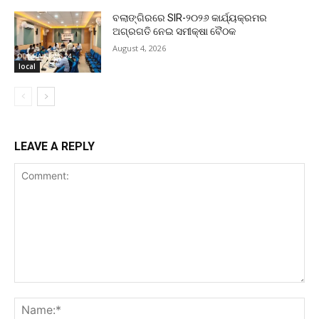
ବଲାଙ୍ଗିରରେ SIR-୨୦୨୬ କାର୍ଯ୍ୟକ୍ରମର
ଅଗ୍ରଗତି ନେଇ ସମୀକ୍ଷା ବୈଠକ
August 4, 2026
local
LEAVE A REPLY
Comment:
Na