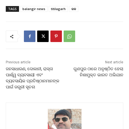
TAGS
balangir news
titilagarh
ଜଳ
Previous article
Next article
ଜନସାଧାରଣ, ଦୋକାନୀ, ରାସ୍ତା
ଗୁଣପୁର ଠାରେ ଅନୁଷ୍ଠିତ ହେଲା
ପାର୍ଶ୍ୱ ବ୍ୟବସାୟୀ ଏବଂ
ନିଶାମୁକ୍ତ ଭାରତ ଅଭିଯାନ
ବ୍ୟବସାୟିକ ପ୍ରତିଷ୍ଠାନମାନଙ୍କ
ପାଇଁ ଜରୁରୀ ସୂଚନା