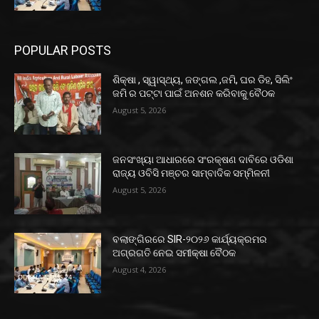
POPULAR POSTS
ଶିକ୍ଷା , ସ୍ୱାସ୍ଥ୍ୟ, ଜଙ୍ଗଲ ,ଜମି, ଘର ଡିହ, ସିଲିଂ
ଜମି ର ପଟ୍ଟା ପାଇଁ ଅନଶନ କରିବାକୁ ବୈଠକ
August 5, 2026
ଜନସଂଖ୍ୟା ଆଧାରରେ ସଂରକ୍ଷଣ ଦାବିରେ ଓଡିଶା
ରାଜ୍ୟ ଓବିସି ମଞ୍ଚର ସାମ୍ବାଦିକ ସମ୍ମିଳନୀ
August 5, 2026
ବଲାଙ୍ଗିରରେ SIR-୨୦୨୬ କାର୍ଯ୍ୟକ୍ରମର
ଅଗ୍ରଗତି ନେଇ ସମୀକ୍ଷା ବୈଠକ
August 4, 2026