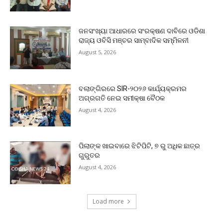
ଜନସଂଖ୍ୟା ଆଧାରରେ ସଂରକ୍ଷଣ ଦାବିରେ ଓଡିଶା
ରାଜ୍ୟ ଓବିସି ମଞ୍ଚର ସାମ୍ବାଦିକ ସମ୍ମିଳନୀ
August 5, 2026
ବଲାଙ୍ଗିରରେ SIR-୨୦୨୬ କାର୍ଯ୍ୟକ୍ରମର
ଅଗ୍ରଗତି ନେଇ ସମୀକ୍ଷା ବୈଠକ
August 4, 2026
ପିଲାଙ୍କ ଖାଇବାରେ ଝିଟିପିଟି, ୭ ରୁ ଅଧିକ ଛାତ୍ର
ଗୁରୁତର
August 4, 2026
Load more