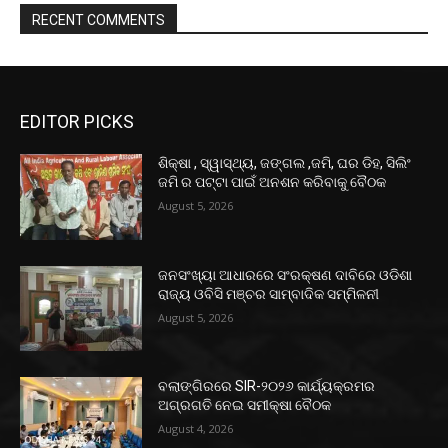
RECENT COMMENTS
EDITOR PICKS
ଶିକ୍ଷା , ସ୍ୱାସ୍ଥ୍ୟ, ଜଙ୍ଗଲ ,ଜମି, ଘର ଡିହ, ସିଲିଂ
ଜମି ର ପଟ୍ଟା ପାଇଁ ଅନଶନ କରିବାକୁ ବୈଠକ
August 5, 2026
ଜନସଂଖ୍ୟା ଆଧାରରେ ସଂରକ୍ଷଣ ଦାବିରେ ଓଡିଶା
ରାଜ୍ୟ ଓବିସି ମଞ୍ଚର ସାମ୍ବାଦିକ ସମ୍ମିଳନୀ
August 5, 2026
ବଲାଙ୍ଗିରରେ SIR-୨୦୨୬ କାର୍ଯ୍ୟକ୍ରମର
ଅଗ୍ରଗତି ନେଇ ସମୀକ୍ଷା ବୈଠକ
August 4, 2026