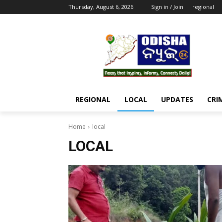
Thursday, August 6, 2026
Sign in / Join
regional
REGIONAL
LOCAL
UPDATES
CRI
Home
local
LOCAL