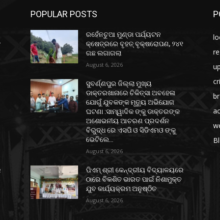
POPULAR POSTS
P
ରହେଁନଚୁଆ ମୁଣ୍ଡା ପର୍ଯ୍ୟଟନ
lo
୧
କ୍ଷେତ୍ରରେ ବୃହତ୍ ବୃକ୍ଷରୋପଣ, ୨୪୧
re
ଗଛ ଲଗାଗଲା
August 6, 2026
u
c
ସୁବର୍ଣ୍ଣପୁର ଜିଲ୍ଲା ମୁଖ୍ୟ
ଡାକ୍ତରଖାନାରେ ଚିକିତ୍ସା ଅବହେଳା
b
ଯୋଗୁଁ ଯୁବକଙ୍କ ମୃତ୍ୟୁ ଅଭିଯୋଗ
ac
ଘଟଣା :ସାମ୍ୱାଦିକ ଙ୍କୁ ଡାକ୍ତରଙ୍କ
ଅଶୋଭନୀୟ ଆଚରଣ ପ୍ରଦର୍ଶନ
w
ବିରୁଦ୍ଧ ରେ ଏସପି ଓ ସିଡିଏମଓ ଙ୍କୁ
ଭେଟିଲେ...
B
August 6, 2026
େ
ପିଏମ୍ ଶ୍ରୀ କେନ୍ଦ୍ରୀୟ ବିଦ୍ୟାଳୟରେ
ଠାରେ ବିକଶିତ ଭାରତ ପାଇଁ ନିଶାମୁକ୍ତ
ଯୁବ କାର୍ଯ୍ୟକ୍ରମ ଅନୁଷ୍ଠିତ
August 6, 2026