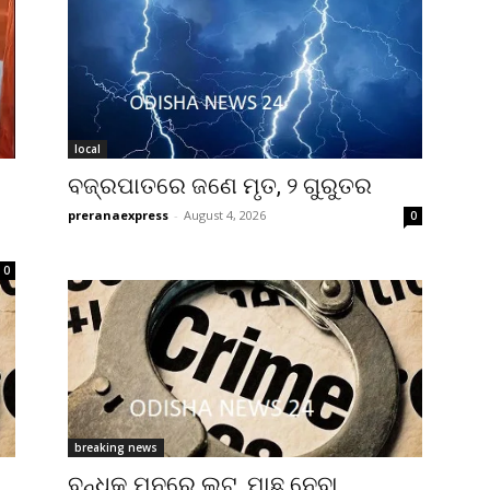
local
ବଜ୍ରପାତରେ ଜଣେ ମୃତ, ୨ ଗୁରୁତର
preranaexpress
-
August 4, 2026
0
0
breaking news
ବନ୍ଧୁକ ମୁନରେ ଲୁଟ୍, ମାଛ ନେବା