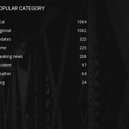
OPULAR CATEGORY
cal
1064
gional
1062
pdates
325
rime
225
reaking news
208
cident
97
eather
64
log
24