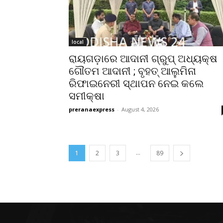
local
ରାୟଗଡ଼ାରେ ଆଦାନୀ ଗ୍ରୁପ୍ ଅଧ୍ୟକ୍ଷ
ଗୌତମ ଆଦାନୀ ; ବୃହତ୍ ଆଲୁମିନା
ରିଫାଇନେରୀ ସ୍ଥାପନ ନେଇ କଲେ
ସମୀକ୍ଷା
preranaexpress
-
August 4, 2026
...
1
2
3
89