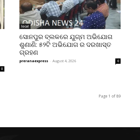
local
ସୋନପୁର ବ୍ଲକରେ ଯୁଗ୍ମ ଅଭିଯୋଗ
ଶୁଣାଣି: ୫୨ଟି ଅଭିଯୋଗ ର ଦରଖାସ୍ତ
ଗ୍ରହଣ
preranaexpress
-
August 4, 2026
0
0
Page 1 of 89