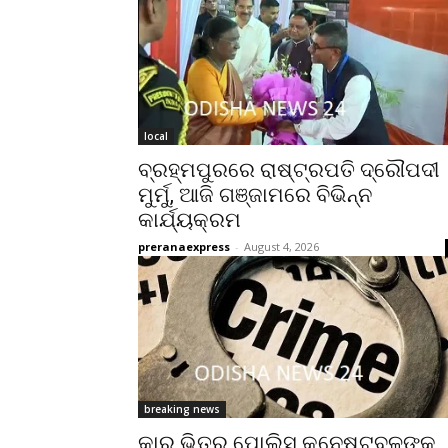
local
ବ୍ରହ୍ମପୁରରେ ରାଷ୍ଟ୍ରପତି ଦ୍ରୌପଦୀ
ମୁର୍ମୁ, ଆଜି ଗଞ୍ଜାମରେ ବିଭିନ୍ନ
କାର୍ଯ୍ୟକ୍ରମ
preranaexpress
-
August 4, 2026
breaking news
କାର ଭିତରୁ ପୋଲିସ କନେଷ୍ଟବଳଙ୍କ