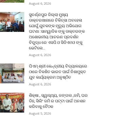
August 6, 2026
ସୁବର୍ଣ୍ଣପୁର ଜିଲ୍ଲା ମୁଖ୍ୟ
ଡାକ୍ତରଖାନାରେ ଚିକିତ୍ସା ଅବହେଳା
ଯୋଗୁଁ ଯୁବକଙ୍କ ମୃତ୍ୟୁ ଅଭିଯୋଗ
ଘଟଣା :ସାମ୍ୱାଦିକ ଙ୍କୁ ଡାକ୍ତରଙ୍କ
ଅଶୋଭନୀୟ ଆଚରଣ ପ୍ରଦର୍ଶନ
ବିରୁଦ୍ଧ ରେ ଏସପି ଓ ସିଡିଏମଓ ଙ୍କୁ
ଭେଟିଲେ...
August 6, 2026
ପିଏମ୍ ଶ୍ରୀ କେନ୍ଦ୍ରୀୟ ବିଦ୍ୟାଳୟରେ
ଠାରେ ବିକଶିତ ଭାରତ ପାଇଁ ନିଶାମୁକ୍ତ
ଯୁବ କାର୍ଯ୍ୟକ୍ରମ ଅନୁଷ୍ଠିତ
August 6, 2026
ଶିକ୍ଷା , ସ୍ୱାସ୍ଥ୍ୟ, ଜଙ୍ଗଲ ,ଜମି, ଘର
ଡିହ, ସିଲିଂ ଜମି ର ପଟ୍ଟା ପାଇଁ ଅନଶନ
କରିବାକୁ ବୈଠକ
August 5, 2026