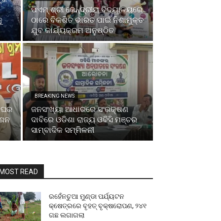
ପିଏମ୍ ଶ୍ରୀ କେନ୍ଦ୍ରୀୟ ବିଦ୍ୟାଳୟରେ
ୁ
ଠାରେ ବିକଶିତ ଭାରତ ପାଇଁ ନିଶାମୁକ୍ତ
ଯୁବ କାର୍ଯ୍ୟକ୍ରମ ଅନୁଷ୍ଠିତ
BREAKING NEWS
, ଘର
ଜନସଂଖ୍ୟା ଆଧାରରେ ସଂରକ୍ଷଣ
ନଶନ
ଦାବିରେ ଓଡିଶା ରାଜ୍ୟ ଓବିସି ମଞ୍ଚର
ସାମ୍ବାଦିକ ସମ୍ମିଳନୀ
MOST READ
ରହେଁନଚୁଆ ମୁଣ୍ଡା ପର୍ଯ୍ୟଟନ
କ୍ଷେତ୍ରରେ ବୃହତ୍ ବୃକ୍ଷରୋପଣ, ୨୪୧
ଗଛ ଲଗାଗଲା