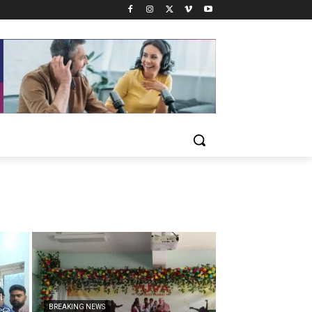
ା
ଗ
BREAKING NEWS
ଙ୍କ