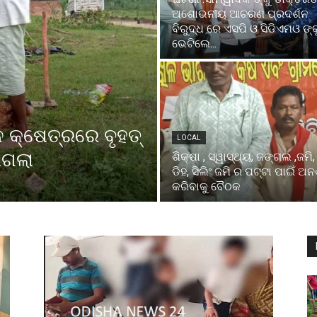
ଅଶୋଭନୀୟ ଆଚରଣ ପ୍ରଦର୍ଶନ
ବିରୁଦ୍ଧ ରେ ଏସପି ଓ ସିଡିଏମଓ ଙ୍କ
ଭେଟିଲେ...
ନ କ୍ଷେତ୍ରରେ ବୃହତ୍
LOCAL
ାଗଲା
ଶିକ୍ଷା , ସ୍ୱାସ୍ଥ୍ୟ, ଜଙ୍ଗଲ ,ଜମି
ଡିହ, ସିଲିଂ ଜମି ର ପଟ୍ଟା ପାଇଁ ଅ
କରିବାକୁ ବୈଠକ