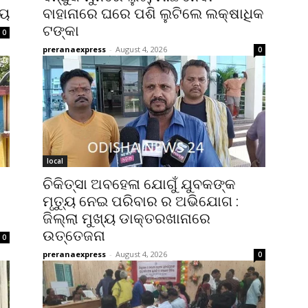
୍ୟ
ବାହାନାରେ ଘରେ ପଶି ଲୁଟିଲେ ଲକ୍ଷାଧିକ
ଟଙ୍କା
0
preranaexpress
-
August 4, 2026
0
local
ଚିକିତ୍ସା ଅବହେଳା ଯୋଗୁଁ ଯୁବକଙ୍କ
ମୃତ୍ୟୁ ନେଇ ପରିବାର ର ଅଭିଯୋଗ :
ଜିଲ୍ଲା ମୁଖ୍ୟ ଡାକ୍ତରଖାନାରେ
ଉତ୍ତେଜନା
0
preranaexpress
-
August 4, 2026
0