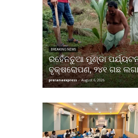
BREAKING NEWS
ରହେଁନଚୁଆ ମୁଣ୍ଡା ପର୍ଯ୍ୟଟ
ବୃକ୍ଷରୋପଣ, ୨୪୧ ଗଛ ଲଗ
preranaexpress
-
August 6, 2026