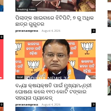
breaking news
ପିଲାଙ୍କ ଖାଇବାରେ ଝିଟିପିଟି, ୭ ରୁ ଅଧିକ
ଛାତ୍ର ଗୁରୁତର
preranaexpress
-
August 4, 2026
0
0
local
ବନ୍ୟା କ୍ଷୟକ୍ଷତି ପାଇଁ ମୁଖ୍ୟମନ୍ତ୍ରୀ
ଘୋଷଣା କଲେ ୧୧୦ କୋଟି ଟଙ୍କାର
ସହାୟତା ପ୍ୟାକେଜ୍
preranaexpress
-
August 4, 2026
0
0