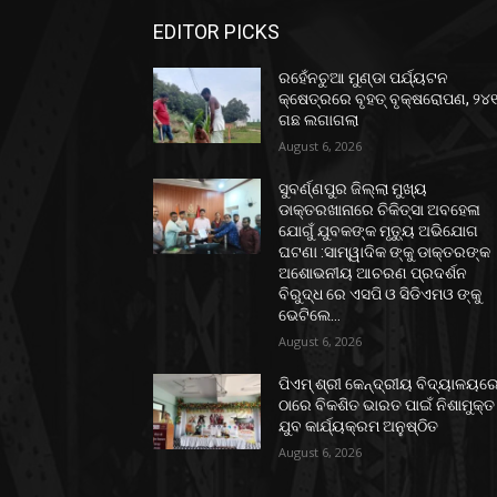
EDITOR PICKS
ରହେଁନଚୁଆ ମୁଣ୍ଡା ପର୍ଯ୍ୟଟନ
କ୍ଷେତ୍ରରେ ବୃହତ୍ ବୃକ୍ଷରୋପଣ, ୨୪
ଗଛ ଲଗାଗଲା
August 6, 2026
ସୁବର୍ଣ୍ଣପୁର ଜିଲ୍ଲା ମୁଖ୍ୟ
ଡାକ୍ତରଖାନାରେ ଚିକିତ୍ସା ଅବହେଳା
ଯୋଗୁଁ ଯୁବକଙ୍କ ମୃତ୍ୟୁ ଅଭିଯୋଗ
ଘଟଣା :ସାମ୍ୱାଦିକ ଙ୍କୁ ଡାକ୍ତରଙ୍କ
ଅଶୋଭନୀୟ ଆଚରଣ ପ୍ରଦର୍ଶନ
ବିରୁଦ୍ଧ ରେ ଏସପି ଓ ସିଡିଏମଓ ଙ୍କୁ
ଭେଟିଲେ...
August 6, 2026
ପିଏମ୍ ଶ୍ରୀ କେନ୍ଦ୍ରୀୟ ବିଦ୍ୟାଳୟର
ଠାରେ ବିକଶିତ ଭାରତ ପାଇଁ ନିଶାମୁକ୍ତ
ଯୁବ କାର୍ଯ୍ୟକ୍ରମ ଅନୁଷ୍ଠିତ
August 6, 2026