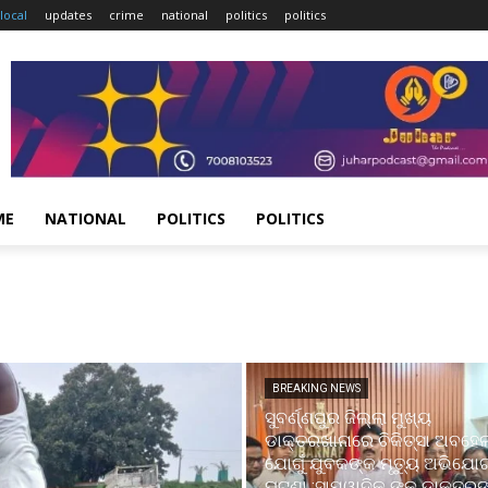
local
updates
crime
national
politics
politics
ME
NATIONAL
POLITICS
POLITICS
BREAKING NEWS
ସୁବର୍ଣ୍ଣପୁର ଜିଲ୍ଲା ମୁଖ୍ୟ
ଡାକ୍ତରଖାନାରେ ଚିକିତ୍ସା ଅବହେଳ
ଯୋଗୁଁ ଯୁବକଙ୍କ ମୃତ୍ୟୁ ଅଭିଯୋ
ଘଟଣା :ସାମ୍ୱାଦିକ ଙ୍କୁ ଡାକ୍ତର