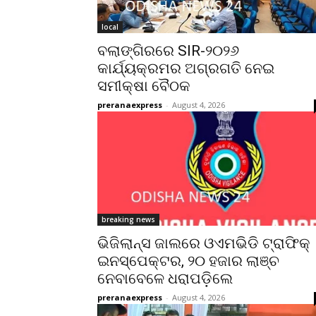
local
ବଲାଙ୍ଗିରରେ SIR-୨୦୨୬
କାର୍ଯ୍ୟକ୍ରମର ଅଗ୍ରଗତି ନେଇ
ସମୀକ୍ଷା ବୈଠକ
preranaexpress
-
August 4, 2026
breaking news
ଭିଜିଲାନ୍ସ ଜାଲରେ ଓଏମଭିଡି ଟ୍ରାଫିକ୍
ଇନସ୍ପେକ୍ଟର, ୨୦ ହଜାର ଲାଞ୍ଚ
ନେବାବେଳେ ଧରାପଡ଼ିଲେ
preranaexpress
-
August 4, 2026