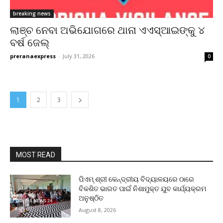
breaking news
ଲାଞ୍ଚ ନେବା ଅଭିଯୋଗରେ ଥାନା ଏଏସ୍ଆଇଙ୍କୁ ୪
ବର୍ଷ ଜେଲ୍
preranaexpress
-
July 31, 2026
0
1
2
3
MOST READ
ପିଏମ୍ ଶ୍ରୀ କେନ୍ଦ୍ରୀୟ ବିଦ୍ୟାଳୟରେ ଠାରେ
ବିକଶିତ ଭାରତ ପାଇଁ ନିଶାମୁକ୍ତ ଯୁବ କାର୍ଯ୍ୟକ୍ରମ
ଅନୁଷ୍ଠିତ
August 8, 2026