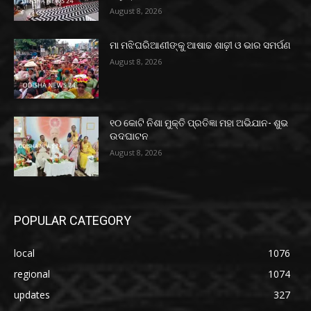
August 8, 2026
ମା ମଝିଘରିଆଣୀଙ୍କୁ ଆଷାଢ ଶାଢ଼ୀ ଓ ଭାର ସମର୍ପଣ
August 8, 2026
୧୦ କୋଟି ନିଶା ମୁକ୍ତି ପ୍ରତିଜ୍ଞା ମହା ଅଭିଯାନ- ଶୁଭ
ଉଦଘାଟନ
August 8, 2026
POPULAR CATEGORY
local
1076
regional
1074
updates
327