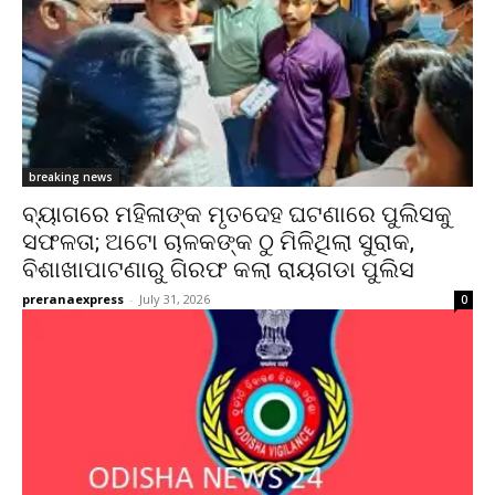
breaking news
ବ୍ୟାଗରେ ମହିଳାଙ୍କ ମୃତଦେହ ଘଟଣାରେ ପୁଲିସକୁ
ସଫଳତା; ଅଟୋ ଚାଳକଙ୍କ ଠୁ ମିଳିଥିଲା ସୁରାକ,
ବିଶାଖାପାଟଣାରୁ ଗିରଫ କଲା ରାୟଗଡା ପୁଲିସ
preranaexpress
-
July 31, 2026
0