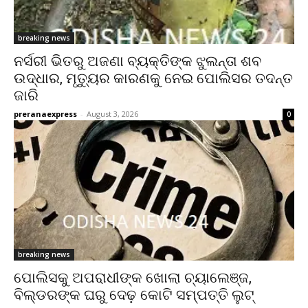
breaking news
ନର୍ସରୀ ଭିତରୁ ଅଜଣା ବ୍ୟକ୍ତିଙ୍କ ଝୁଲନ୍ତା ଶବ
ଉଦ୍ଧାର, ମୃତ୍ୟୁର କାରଣକୁ ନେଇ ପୋଲିସର ତଦନ୍ତ
ଜାରି
preranaexpress
-
August 3, 2026
0
breaking news
ପୋଲିସକୁ ଅପରାଧୀଙ୍କ ଖୋଲା ଚ୍ୟାଲେଞ୍ଜ,
ବିଲ୍ଡରଙ୍କ ଘରୁ ଦେଢ଼ କୋଟି ସମ୍ପତ୍ତି ଲୁଟ୍