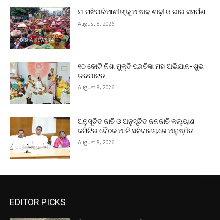
ମା ମଝିଘରିଆଣୀଙ୍କୁ ଆଷାଢ ଶାଢ଼ୀ ଓ ଭାର ସମର୍ପଣ
August 8, 2026
୧୦ କୋଟି ନିଶା ମୁକ୍ତି ପ୍ରତିଜ୍ଞା ମହା ଅଭିଯାନ- ଶୁଭ
ଉଦଘାଟନ
August 8, 2026
ଅନୁସୂଚିତ ଜାତି ଓ ଅନୁସୂଚିତ ଜନଜାତି କଲ୍ୟାଣ
କମିଟିର ବୈଠକ ଆଜି ସଚିବାଳୟରେ ଅନୁଷ୍ଠିତ
August 8, 2026
EDITOR PICKS