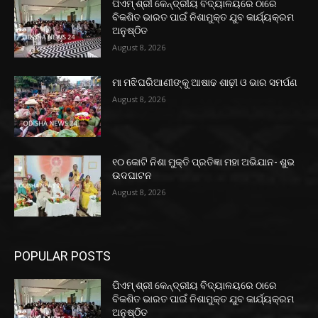
ପିଏମ୍ ଶ୍ରୀ କେନ୍ଦ୍ରୀୟ ବିଦ୍ୟାଳୟରେ ଠାରେ
ବିକଶିତ ଭାରତ ପାଇଁ ନିଶାମୁକ୍ତ ଯୁବ କାର୍ଯ୍ୟକ୍ରମ
ଅନୁଷ୍ଠିତ
August 8, 2026
ମା ମଝିଘରିଆଣୀଙ୍କୁ ଆଷାଢ ଶାଢ଼ୀ ଓ ଭାର ସମର୍ପଣ
August 8, 2026
୧୦ କୋଟି ନିଶା ମୁକ୍ତି ପ୍ରତିଜ୍ଞା ମହା ଅଭିଯାନ- ଶୁଭ
ଉଦଘାଟନ
August 8, 2026
POPULAR POSTS
ପିଏମ୍ ଶ୍ରୀ କେନ୍ଦ୍ରୀୟ ବିଦ୍ୟାଳୟରେ ଠାରେ
ବିକଶିତ ଭାରତ ପାଇଁ ନିଶାମୁକ୍ତ ଯୁବ କାର୍ଯ୍ୟକ୍ରମ
ଅନୁଷ୍ଠିତ