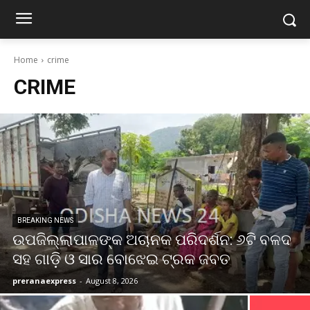
Home
crime
CRIME
BREAKING NEWS
ଉପଜିଲ୍ଲାପାଳଙ୍କ ଅଚାନକ ପରିଦର୍ଶନ: ୬ଟି ବଳଦ
ସହ ଗାଡ଼ି ଓ ସାର ବୋଝେଇ ଟ୍ରକ ଜବତ
preranaexpress
-
August 8, 2026