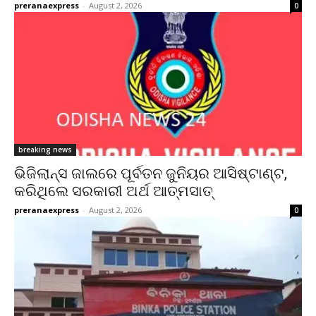
preranaexpress
-
August 2, 2026
0
breaking news
ଭିଜିଲାନ୍ସ ଜାଲରେ ପୂର୍ବତନ ଜୁନିୟର ଆସିଷ୍ଟାଣ୍ଟ,
କରିଥିଲେ ସରକାରୀ ଅର୍ଥ ଆତ୍ମସାତ୍
preranaexpress
-
August 2, 2026
0