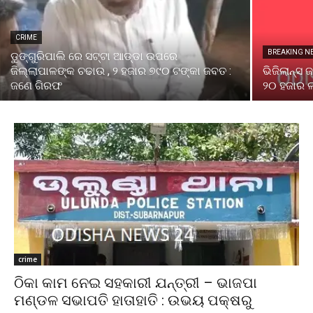
CRIME
BREAKING N
ଡୁଙ୍ଗୁରିପାଲି ରେ ସଟ୍ଟା ଆଡ୍ଡା ଉପରେ
ଜିଲ୍ଲାପାଳଙ୍କ ଚଢାଉ , ୨ ହଜାର ୭୯୦ ଟଙ୍କା ଜବତ :
ଭିଜିଲାନ୍ସ
ଜଣେ ଗିରଫ
୨୦ ହଜାର ଲ
crime
ଠିକା କାମ ନେଇ ସହକାରୀ ଯନ୍ତ୍ରୀ – ଭାଜପା
ମଣ୍ଡଳ ସଭାପତି ହାତାହାତି : ଉଭୟ ପକ୍ଷରୁ