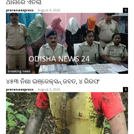
ଥାନାରେ ଏତଲା
preranaexpress
-
August 4, 2026
0
breaking news
୪୫୩ ନିଶା ଇଞ୍ଜେକ୍ସନ୍ ଜବତ, ୪ ଗିରଫ
preranaexpress
-
August 3, 2026
0