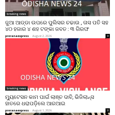
breaking news
ଜୁଆ ଆଡ୍ଡା ଉପରେ ପୁଲିସର ଚଢାଉ , ତାସ ପତି ସହ
୪୦ ହଜାର ୪ ଶହ ଟଙ୍କା ଜବତ : ୩ ଗିରଫ
preranaexpress
-
August 2, 2026
0
breaking news
ମ୍ୟୁଟେସନ କାମ ପାଇଁ ଲାଞ୍ଚ ଦାବି, ଭିଜିଲାନ୍ସ
ହାତରେ ଧରାପଡ଼ିଲେ ଆରଆଇ
preranaexpress
-
August 1, 2026
0