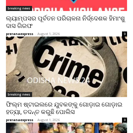
breaking news
ଲ୍ୟାମ୍ପସର ପୂର୍ବତନ ପରିଚାଳନା ନିର୍ଦ୍ଦେଶକ ହିମାଂଶୁ
ଦାସ ଗିରଫ
preranaexpress
-
August 1, 2026
0
breaking news
ଫିଲ୍ମ ଷ୍ଟାଇଲରେ ଯୁବକଙ୍କୁ ଗୋଡ଼ାଇ ଗୋଡ଼ାଇ
ହତ୍ୟା, ତଦନ୍ତ କରୁଛି ପୋଲିସ
preranaexpress
-
August 1, 2026
0