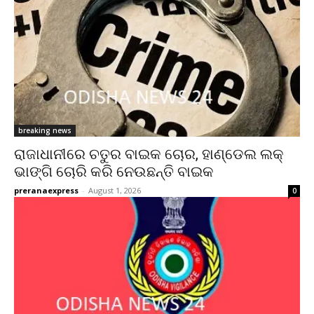
breaking news
ରାଜାଧାନୀରେ ଚତୁର ବାଇକ ଚୋର, ହାଣ୍ଡେଲ ଲକ୍
ଭାଙ୍ଗି ଚୋରି କରି ନେଉଛନ୍ତି ବାଇକ
preranaexpress
-
August 1, 2026
0