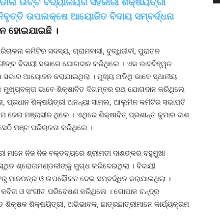
ଡାଲ ଉଚ୍ଚ ବିଦ୍ୟାଳୟର ସହକାରୀ ଶିକ୍ଷୟିତ୍ରୀ
ିବୃତ୍ତି ଉପଲକ୍ଷେ ଆୟୋଜିତ ବିଦାୟ ସମ୍ବର୍ଦ୍ଧନା
ପନ ହୋଇଯାଇଛି ।
ିଚାଳନା କମିଟିର ସଦସ୍ୟ, ଗ୍ରାମବାସୀ, ବୁଦ୍ଧିଜୀବୀ, ପୁରାତନ
ତ୍ରୀଙ୍କ ବିଦାୟୀ ସଭାରେ ଯୋଗଦାନ କରିଥିଲେ । ଏକ ଭାବବିହ୍ୱଳ
ସଭାର ଆୟୋଜନ କରାଯାଇଥିଲା । ମୁଖ୍ୟ ଅତିଥି ଭାବେ ସ୍ଥାନୀୟ
 ମୁଖ୍ୟବକ୍ତା ଭାବେ ଶିକ୍ଷାବିତ ଦିଗମ୍ବର ରଥ ଯୋଗଦାନ କରିଥିଲେ
ା, ପ୍ରଧାନ ଶିକ୍ଷୟିତ୍ରୀ ଅନନ୍ୟା ସାମଲ, ଆଲୁମିନ କମିଟିର ସଭାପତି
ରାମ ଜେନା ମଞ୍ଚାସୀନ ଥିଲେ । ଏଥିରେ ଶିକ୍ଷାବିତ୍‌ ପ୍ରଶାନ୍ତ କୁମାର ଦାଶ
ସେଠି ମଞ୍ଚ ପରିଚାଳନା କରିଥିଲେ ।
ରୀ ମାନେ ନିଜ ନିଜ ବକ୍ତବ୍ୟରେ ଶ୍ରୀମତୀ ଦାଶଙ୍କର ବହୁମୁଖୀ
ିତ ଶ୍ରୋତାମଣ୍ଡଳୀଙ୍କୁ ମୁଗ୍ଧ କରିଦେଇଥିଲା । ବିଦାୟୀ
ରଫରୁ ମାନପତ୍ର ଓ ଉପଢୌକନ ଦେଇ ସମ୍ବର୍ଦ୍ଧିତ କରାଯାଇଥିଲା ।
 କବିତା ଓ ସଂଗୀତ ପରିବେଷଣ କରିଥିଲେ । ଗୋପାଳ ଚନ୍ଦ୍ର
ଶିକ୍ଷକ ଶିକ୍ଷୟିତ୍ରୀ, ଅଭିଭାବକ, ଛାତ୍ରଛାତ୍ରୀମାନେ କାର୍ଯ୍ୟକ୍ରମ