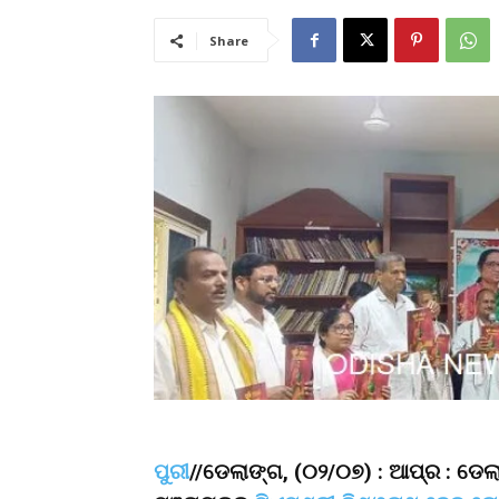
Share
ପୁରୀ
//ଡେଲାଙ୍ଗ, (୦୨/୦୭) : ଆପ୍ର : ଡେ