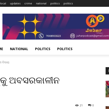
local
updates
crime
national
politics
politics
ME
NATIONAL
POLITICS
POLITICS
୍ଣ ବିଦାୟ
ଙ୍କୁ ଅବସରକାଳୀନ
21
0