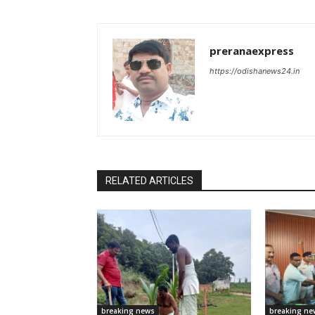
preranaexpress
https://odishanews24.in
RELATED ARTICLES
breaking news
breaking ne