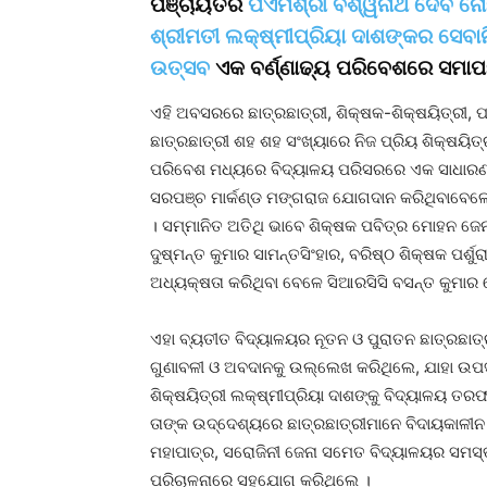
ପଞ୍ଚାୟତର
ପିଏମଶ୍ରୀ ବିଶ୍ୱନାଥ ଦେବ ନୋ
ଶ୍ରୀମତୀ ଲକ୍ଷ୍ମୀପ୍ରିୟା ଦାଶଙ୍କର ସେବାନ
ଉତ୍ସବ
ଏକ ବର୍ଣ୍ଣାଢ୍ୟ ପରିବେଶରେ ସମା
ଏହି ଅବସରରେ ଛାତ୍ରଛାତ୍ରୀ, ଶିକ୍ଷକ-ଶିକ୍ଷୟିତ୍ରୀ, ପର
ଛାତ୍ରଛାତ୍ରୀ ଶହ ଶହ ସଂଖ୍ୟାରେ ନିଜ ପ୍ରିୟ ଶିକ୍ଷୟି
ପରିବେଶ ମଧ୍ୟରେ ବିଦ୍ୟାଳୟ ପରିସରରେ ଏକ ସାଧାରଣ 
ସରପଞ୍ଚ ମାର୍କଣ୍ଡ ମଙ୍ଗରାଜ ଯୋଗଦାନ କରିଥିବାବେଳେ
। ସମ୍ମାନିତ ଅତିଥି ଭାବେ ଶିକ୍ଷକ ପବିତ୍ର ମୋହନ ଜେନ
ଦୁଷ୍ମନ୍ତ କୁମାର ସାମନ୍ତସିଂହାର, ବରିଷ୍ଠ ଶିକ୍ଷକ ପର୍ଶୁ
ଅଧ୍ୟକ୍ଷତା କରିଥିବା ବେଳେ ସିଆରସିସି ବସନ୍ତ କୁମାର 
ଏହା ବ୍ୟତୀତ ବିଦ୍ୟାଳୟର ନୂତନ ଓ ପୁରାତନ ଛାତ୍ରଛାତ୍
ଗୁଣାବଳୀ ଓ ଅବଦାନକୁ ଉଲ୍ଲେଖ କରିଥିଲେ, ଯାହା ଉପସ୍ଥ
ଶିକ୍ଷୟିତ୍ରୀ ଲକ୍ଷ୍ମୀପ୍ରିୟା ଦାଶଙ୍କୁ ବିଦ୍ୟାଳୟ ତ
ତାଙ୍କ ଉଦ୍ଦେଶ୍ୟରେ ଛାତ୍ରଛାତ୍ରୀମାନେ ବିଦାୟକାଳୀନ
ମହାପାତ୍ର, ସରୋଜିନୀ ଜେନା ସମେତ ବିଦ୍ୟାଳୟର ସମସ୍ତ 
ପରିଚାଳନାରେ ସହଯୋଗ କରିଥିଲେ ।