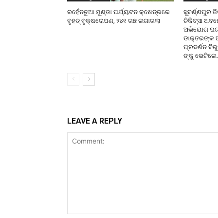
ରହେଁନଚୁଆ ମୁଣ୍ଡା ପର୍ଯ୍ୟଟନ କ୍ଷେତ୍ରରେ
ସୁବର୍ଣ୍ଣପୁର 
ବୃହତ୍ ବୃକ୍ଷରୋପଣ, ୨୪୧ ଗଛ ଲଗାଗଲା
ଚିକିତ୍ସା ଅବହ
ଅଭିଯୋଗ ଘଟଣା
ଡାକ୍ତରଙ୍କ
ପ୍ରଦର୍ଶନ ବିର
ଙ୍କୁ ଭେଟିଲେ.
LEAVE A REPLY