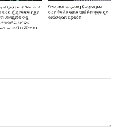
ଜିଲ୍ଲା ମୁଖ୍ୟ ଡାକ୍ତରଖାନାରେ
ପିଏମ୍ ଶ୍ରୀ କେନ୍ଦ୍ରୀୟ ବିଦ୍ୟାଳୟରେ
େଳା ଯୋଗୁଁ ଯୁବକଙ୍କ ମୃତ୍ୟୁ
ଠାରେ ବିକଶିତ ଭାରତ ପାଇଁ ନିଶାମୁକ୍ତ ଯୁବ
 :ସାମ୍ୱାଦିକ ଙ୍କୁ
କାର୍ଯ୍ୟକ୍ରମ ଅନୁଷ୍ଠିତ
 ଅଶୋଭନୀୟ ଆଚରଣ
ୁଦ୍ଧ ରେ ଏସପି ଓ ସିଡିଏମଓ
..