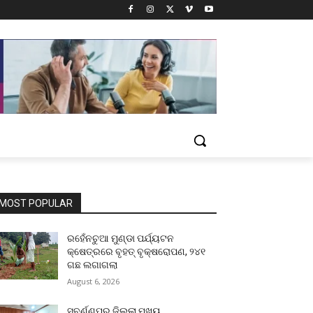
MOST POPULAR
ରହେଁନଚୁଆ ମୁଣ୍ଡା ପର୍ଯ୍ୟଟନ
କ୍ଷେତ୍ରରେ ବୃହତ୍ ବୃକ୍ଷରୋପଣ, ୨୪୧
ଗଛ ଲଗାଗଲା
August 6, 2026
ସୁବର୍ଣ୍ଣପୁର ଜିଲ୍ଲା ମୁଖ୍ୟ