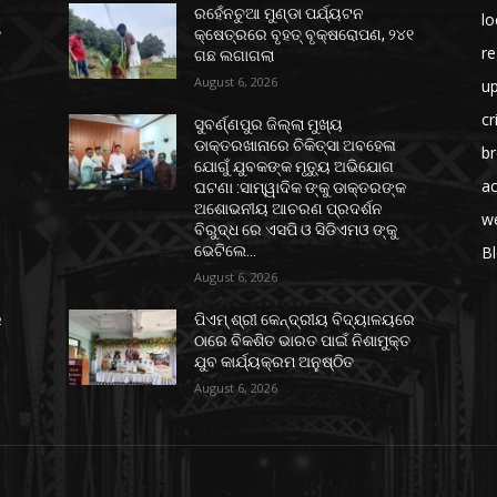
ରହେଁନଚୁଆ ମୁଣ୍ଡା ପର୍ଯ୍ୟଟନ
lo
୧
କ୍ଷେତ୍ରରେ ବୃହତ୍ ବୃକ୍ଷରୋପଣ, ୨୪୧
re
ଗଛ ଲଗାଗଲା
August 6, 2026
u
c
ସୁବର୍ଣ୍ଣପୁର ଜିଲ୍ଲା ମୁଖ୍ୟ
ଡାକ୍ତରଖାନାରେ ଚିକିତ୍ସା ଅବହେଳା
b
ଯୋଗୁଁ ଯୁବକଙ୍କ ମୃତ୍ୟୁ ଅଭିଯୋଗ
ac
ଘଟଣା :ସାମ୍ୱାଦିକ ଙ୍କୁ ଡାକ୍ତରଙ୍କ
ଅଶୋଭନୀୟ ଆଚରଣ ପ୍ରଦର୍ଶନ
w
ବିରୁଦ୍ଧ ରେ ଏସପି ଓ ସିଡିଏମଓ ଙ୍କୁ
ଭେଟିଲେ...
B
August 6, 2026
େ
ପିଏମ୍ ଶ୍ରୀ କେନ୍ଦ୍ରୀୟ ବିଦ୍ୟାଳୟରେ
ଠାରେ ବିକଶିତ ଭାରତ ପାଇଁ ନିଶାମୁକ୍ତ
ଯୁବ କାର୍ଯ୍ୟକ୍ରମ ଅନୁଷ୍ଠିତ
August 6, 2026