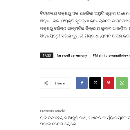
ବିଦ୍ୟାଳୟ ପକ୍ଷରୁ ଏକ ପତ୍ରିକା ଅଥିତି ଦ୍ୱାରା ଉନ୍ମୋଚ
ଶିକ୍ଷା, କଳା ସଂସ୍କୃତି ସୁରକ୍ଷା କ୍ଷେତ୍ରରେ ଉଲ୍ଲେ
ପକ୍ଷରୁ ବରିଷ୍ଠ ସାମ୍ବାଦିକ ଦିଲ୍ଲୀପ କୁମାର ଧାଉଡ଼ିଆ 
ଶିକ୍ଷୟିତ୍ରୀ ସରିତା କୁମାରୀ ମିଶ୍ର ଧନ୍ୟବାଦ ଅର୍ପଣ କର
TAGS
farewell ceremony
PM shri biswanathdev 
Share
Previous article
ଚାରି ଦିନ ହେଲାଣି ଆସୁନି ପାଣି, ପିଏଚଡି କାର୍ଯ୍ୟାଳୟରେ ତ
ପକାଇ ଦେଲେ ଲୋକେ