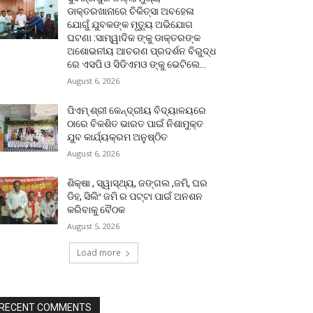
ଡାକ୍ତରଖାନାରେ ଚିକିତ୍ସା ଅବହେଳା
ଯୋଗୁଁ ଯୁବକଙ୍କ ମୃତ୍ୟୁ ଅଭିଯୋଗ
ଘଟଣା :ସାମ୍ୱାଦିକ ଙ୍କୁ ଡାକ୍ତରଙ୍କ
ଅଶୋଭନୀୟ ଆଚରଣ ପ୍ରଦର୍ଶନ ବିରୁଦ୍ଧ
ରେ ଏସପି ଓ ସିଡିଏମଓ ଙ୍କୁ ଭେଟିଲେ...
August 6, 2026
ପିଏମ୍ ଶ୍ରୀ କେନ୍ଦ୍ରୀୟ ବିଦ୍ୟାଳୟରେ
ଠାରେ ବିକଶିତ ଭାରତ ପାଇଁ ନିଶାମୁକ୍ତ
ଯୁବ କାର୍ଯ୍ୟକ୍ରମ ଅନୁଷ୍ଠିତ
August 6, 2026
ଶିକ୍ଷା , ସ୍ୱାସ୍ଥ୍ୟ, ଜଙ୍ଗଲ ,ଜମି, ଘର
ଡିହ, ସିଲିଂ ଜମି ର ପଟ୍ଟା ପାଇଁ ଅନଶନ
କରିବାକୁ ବୈଠକ
August 5, 2026
Load more
RECENT COMMENTS