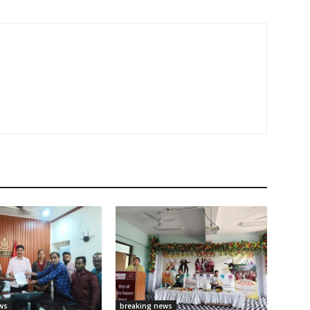
ws
breaking news