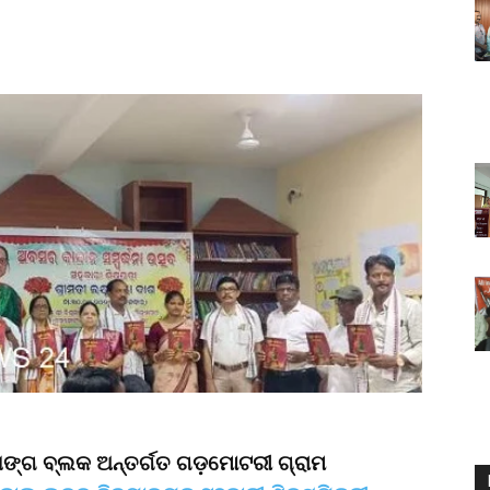
ଲାଙ୍ଗ ବ୍ଲକ ଅନ୍ତର୍ଗତ ଗଡ଼ମୋଟରୀ ଗ୍ରାମ