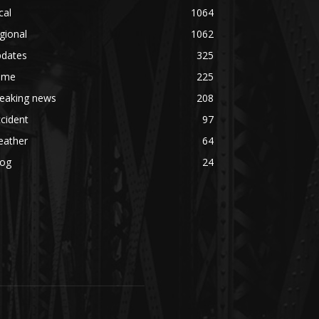
cal
1064
gional
1062
pdates
325
rime
225
reaking news
208
cident
97
eather
64
log
24