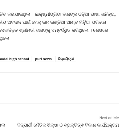
ିତ କରାଯାଇଥିଲା । ଲକ୍ଷ୍ମୀପ୍ରିୟା ଦାଶଙ୍କ ଓଡ଼ିଆ ଭାଷା ସାହିତ୍ୟ,
ଖନୀୟ ଅବଦାନ ପାଇଁ ମେକ୍ ଇନ ଇଣ୍ଡିଆ ଆଣ୍ଡ ମିଡ଼ିଆ ପରିବାର
ସେବାନିବୃତ ଶ୍ରୀମତୀ ଦାଶଙ୍କୁ ସମ୍ବର୍ଦ୍ଧିତ କରିଥିଲେ । ଶେଷରେ
ିଥିଲେ ।
nodal high school
puri news
ଶିକ୍ଷୟିତ୍ରୀ
Next article
ାଲା
ବିଦ୍ୟାର୍ଥୀ ନୈତିକ ଶିକ୍ଷା ଓ ବ୍ୟକ୍ତିତ୍ଵ ବିକାଶ କାର୍ଯ୍ୟକ୍ରମ