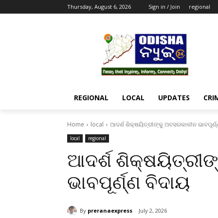
Thursday, August 6, 2026
Sign in / Join
regional
REGIONAL
LOCAL
UPDATES
CRI
Home
local
ଆଦର୍ଶ ଶିକ୍ଷୟିତ୍ରୀଙ୍କୁ ଅବସରକାଳୀନ ଭାବପୂର୍ଣ
local
regional
ଆଦର୍ଶ ଶିକ୍ଷୟିତ୍ରୀ
ଭାବପୂର୍ଣ୍ଣ ବିଦାୟ
By
preranaexpress
July 2, 2026