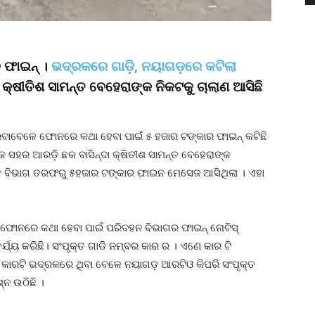
୍ ଫାଇନ୍ ।
ଭଦ୍ରକରେ ଗାଡ଼ି, ନୟାଗଡ଼ରେ କଟିଲା
୍ଷୀତିଶ ସାମନ୍ତ ବେହେରାଙ୍କ ନିକଟକୁ ଚାଲାଣ ଆସିଛି
ଇବାବେଳେ ଫୋନରେ କଥା ହେବା ପାଇଁ ୫ ହଜାର ଟଙ୍କାର ଫାଇନ୍ କଟିଛି
 ସହର ଆରଡ଼ି ଛକ ବାସିନ୍ଦା କ୍ଷିତୀଶ ସାମନ୍ତ ବେହେରାଙ୍କ
ବିଭାଗ ତରଫରୁ ୫ହଜାର ଟଙ୍କାର ଫାଇନ ମେସେଜ ଆସିଥିଲା । ଏହା
ୋନରେ କଥା ହେବା ପାଇଁ ପରିବହନ ବିଭାଗର ଫାଇନ୍ ନୋଟିସ୍
୍ଯ୍ୟ କରିଛି। ସଂପୃକ୍ତ ଗାଡି ନମ୍ବର କାର ର । ଏଣେ କାର ଟି
। କାରଟି ଭଦ୍ରକରେ ଥିବା ବେଳେ ନୟାଗଡ଼ ଆରଟିଓ କିପରି ସଂପୃକ୍ତ
ନ ଉଠିଛି ।