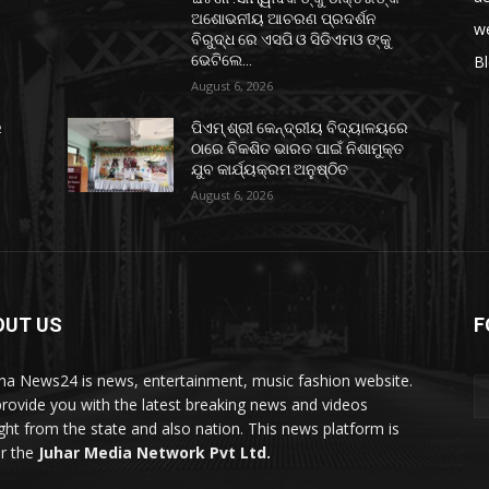
ଅଶୋଭନୀୟ ଆଚରଣ ପ୍ରଦର୍ଶନ
w
ବିରୁଦ୍ଧ ରେ ଏସପି ଓ ସିଡିଏମଓ ଙ୍କୁ
ଭେଟିଲେ...
B
August 6, 2026
େ
ପିଏମ୍ ଶ୍ରୀ କେନ୍ଦ୍ରୀୟ ବିଦ୍ୟାଳୟରେ
ଠାରେ ବିକଶିତ ଭାରତ ପାଇଁ ନିଶାମୁକ୍ତ
ଯୁବ କାର୍ଯ୍ୟକ୍ରମ ଅନୁଷ୍ଠିତ
August 6, 2026
OUT US
F
ha News24 is news, entertainment, music fashion website.
rovide you with the latest breaking news and videos
ight from the state and also nation. This news platform is
r the
Juhar Media Network Pvt Ltd.