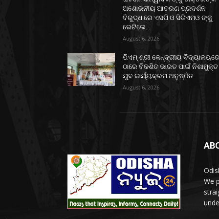
ଅଶୋଭନୀୟ ଆଚରଣ ପ୍ରଦର୍ଶନ
ବିରୁଦ୍ଧ ରେ ଏସପି ଓ ସିଡିଏମଓ ଙ୍କୁ
ଭେଟିଲେ...
August 6, 2026
ପିଏମ୍ ଶ୍ରୀ କେନ୍ଦ୍ରୀୟ ବିଦ୍ୟାଳୟର
ଠାରେ ବିକଶିତ ଭାରତ ପାଇଁ ନିଶାମୁକ୍ତ
ଯୁବ କାର୍ଯ୍ୟକ୍ରମ ଅନୁଷ୍ଠିତ
August 6, 2026
AB
Odis
We p
stra
unde