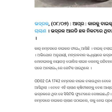
ଭଦ୍ରକ
, (୦୮/୦୭) : ଆପ୍ର : କାରକୁ ବାଇକ
ଚାଲାଣ
। ଭଦ୍ରକ ଆରଡି ଛକ ନିକଟରେ ଥିବା କ
।
କାର୍ ନମ୍ବରରେ ବାଇକର ଫାଇନ୍ ଆସିଛି । ବାଇକ୍ ଚଲା
। ଅଭିଯୋଗ ଅନୁଯାୟୀ, ମଙ୍ଗଳବାର ସନ୍ଧ୍ୟାରେ ଭଦ୍ରକ
ମୋବାଇଲକୁ ନୟାଗଡ଼ ପୋଲିସ ଲାଇନ ଲେନରୁ ପରିବହନ 
ପରେ ଅନଲାଇନ୍ ରେ ନୋଟିସ ପାଇଥିଲେ ।
OD02 CA 1742 ନମ୍ବରର ବାଇକ ଚଳାଉଥିବା ବେଳେ ଫ
ଆସିଥିଲା । ତେବେ ଏହି ଚାଲାଣ କ୍ଷିତୀଶଙ୍କୁ ବେଶ ଆଶ୍ଚର
ଭଦ୍ରକରେ ଥିବା ସେ ସିସିଟିଭି ଫୁଟେଜରେ ଦେଖାଇଛନ୍ତି
ନମ୍ବରରେ ବାଇକର ଚାଲାଣ ପଠାଇଲେ, ତାକୁ ନେଇ ପ୍ରଶ୍