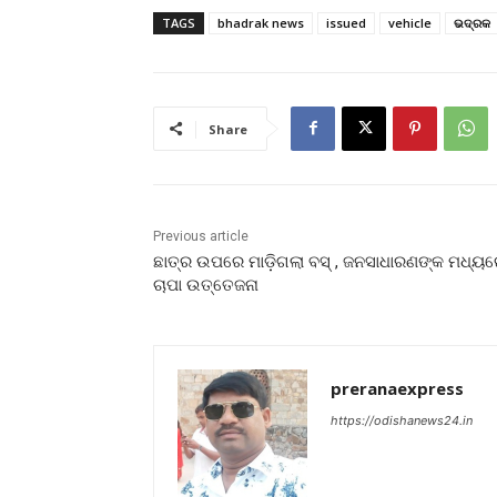
TAGS
bhadrak news
issued
vehicle
ଭଦ୍ରକ
Share
Previous article
ଛାତ୍ର ଉପରେ ମାଡ଼ିଗଲା ବସ୍ , ଜନସାଧାରଣଙ୍କ ମଧ୍ୟ
ଚାପା ଉତ୍ତେଜନା
preranaexpress
https://odishanews24.in