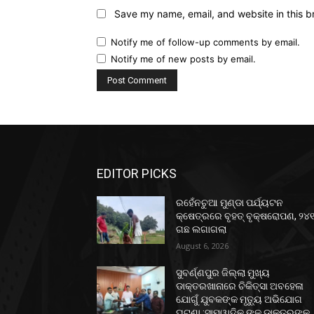
Save my name, email, and website in this b
Notify me of follow-up comments by email.
Notify me of new posts by email.
EDITOR PICKS
ରହେଁନଚୁଆ ମୁଣ୍ଡା ପର୍ଯ୍ୟଟନ
କ୍ଷେତ୍ରରେ ବୃହତ୍ ବୃକ୍ଷରୋପଣ, ୨୪
ଗଛ ଲଗାଗଲା
August 6, 2026
ସୁବର୍ଣ୍ଣପୁର ଜିଲ୍ଲା ମୁଖ୍ୟ
ଡାକ୍ତରଖାନାରେ ଚିକିତ୍ସା ଅବହେଳା
ଯୋଗୁଁ ଯୁବକଙ୍କ ମୃତ୍ୟୁ ଅଭିଯୋଗ
ଘଟଣା :ସାମ୍ୱାଦିକ ଙ୍କୁ ଡାକ୍ତରଙ୍କ