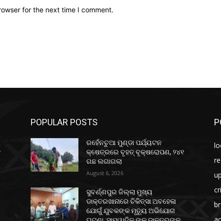
rowser for the next time I comment.
POPULAR POSTS
P
ରହେଁନଚୁଆ ମୁଣ୍ଡା ପର୍ଯ୍ୟଟନ
lo
୧
କ୍ଷେତ୍ରରେ ବୃହତ୍ ବୃକ୍ଷରୋପଣ, ୨୪୧
re
ଗଛ ଲଗାଗଲା
August 6, 2026
u
c
ସୁବର୍ଣ୍ଣପୁର ଜିଲ୍ଲା ମୁଖ୍ୟ
ଡାକ୍ତରଖାନାରେ ଚିକିତ୍ସା ଅବହେଳା
b
ଯୋଗୁଁ ଯୁବକଙ୍କ ମୃତ୍ୟୁ ଅଭିଯୋଗ
ac
ଘଟଣା :ସାମ୍ୱାଦିକ ଙ୍କୁ ଡାକ୍ତରଙ୍କ