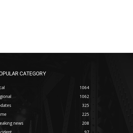
OPULAR CATEGORY
cal
1064
gional
1062
pdates
325
rime
225
reaking news
208
cident
97