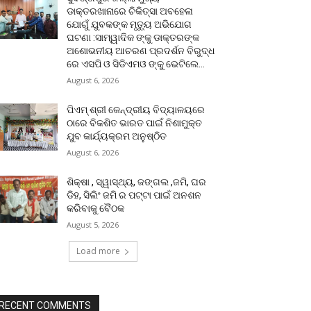
ଡାକ୍ତରଖାନାରେ ଚିକିତ୍ସା ଅବହେଳା
ଯୋଗୁଁ ଯୁବକଙ୍କ ମୃତ୍ୟୁ ଅଭିଯୋଗ
ଘଟଣା :ସାମ୍ୱାଦିକ ଙ୍କୁ ଡାକ୍ତରଙ୍କ
ଅଶୋଭନୀୟ ଆଚରଣ ପ୍ରଦର୍ଶନ ବିରୁଦ୍ଧ
ରେ ଏସପି ଓ ସିଡିଏମଓ ଙ୍କୁ ଭେଟିଲେ...
August 6, 2026
ପିଏମ୍ ଶ୍ରୀ କେନ୍ଦ୍ରୀୟ ବିଦ୍ୟାଳୟରେ
ଠାରେ ବିକଶିତ ଭାରତ ପାଇଁ ନିଶାମୁକ୍ତ
ଯୁବ କାର୍ଯ୍ୟକ୍ରମ ଅନୁଷ୍ଠିତ
August 6, 2026
ଶିକ୍ଷା , ସ୍ୱାସ୍ଥ୍ୟ, ଜଙ୍ଗଲ ,ଜମି, ଘର
ଡିହ, ସିଲିଂ ଜମି ର ପଟ୍ଟା ପାଇଁ ଅନଶନ
କରିବାକୁ ବୈଠକ
August 5, 2026
Load more
RECENT COMMENTS