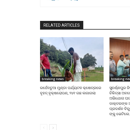
RELATED ARTICLES
breaking news
breaking ne
ରହେଁନଚୁଆ ମୁଣ୍ଡା ପର୍ଯ୍ୟଟନ କ୍ଷେତ୍ରରେ
ସୁବର୍ଣ୍ଣପୁର 
ବୃହତ୍ ବୃକ୍ଷରୋପଣ, ୨୪୧ ଗଛ ଲଗାଗଲା
ଚିକିତ୍ସା ଅବହ
ଅଭିଯୋଗ ଘଟଣା
ଡାକ୍ତରଙ୍କ
ପ୍ରଦର୍ଶନ ବିର
ଙ୍କୁ ଭେଟିଲେ.