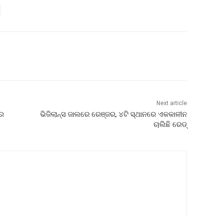
Next article
ରେ
ଭିଜିଲାନ୍ସ ଜାଲରେ ରେଞ୍ଜର, ୪ଟି ସ୍ଥାନରେ ଏକକାଳୀନ
ଚାଲିଛି ରେଡ୍