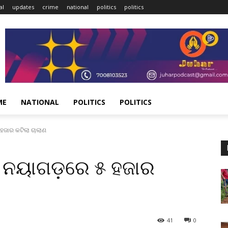
al
updates
crime
national
politics
politics
ME
NATIONAL
POLITICS
POLITICS
ହଜାର କଟିଲା ଚାଲାଣ
, ନୟାଗଡ଼ରେ ୫ ହଜାର
41
0