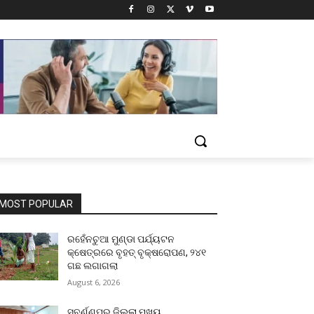
MOST POPULAR
ରହେଁନଚୁଆ ମୁଣ୍ଡା ପର୍ଯ୍ୟଟନ
କ୍ଷେତ୍ରରେ ବୃହତ୍ ବୃକ୍ଷରୋପଣ, ୨୪୧
ଗଛ ଲଗାଗଲା
August 6, 2026
ସୁବର୍ଣ୍ଣପୁର ଜିଲ୍ଲା ମୁଖ୍ୟ