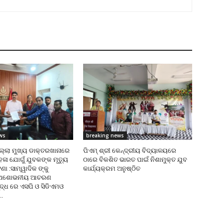
ws
breaking news
ଜିଲ୍ଲା ମୁଖ୍ୟ ଡାକ୍ତରଖାନାରେ
ପିଏମ୍ ଶ୍ରୀ କେନ୍ଦ୍ରୀୟ ବିଦ୍ୟାଳୟରେ
େଳା ଯୋଗୁଁ ଯୁବକଙ୍କ ମୃତ୍ୟୁ
ଠାରେ ବିକଶିତ ଭାରତ ପାଇଁ ନିଶାମୁକ୍ତ ଯୁବ
 :ସାମ୍ୱାଦିକ ଙ୍କୁ
କାର୍ଯ୍ୟକ୍ରମ ଅନୁଷ୍ଠିତ
 ଅଶୋଭନୀୟ ଆଚରଣ
ୁଦ୍ଧ ରେ ଏସପି ଓ ସିଡିଏମଓ
..