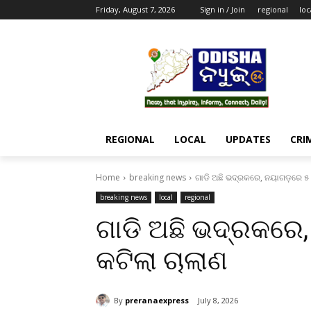
Friday, August 7, 2026
Sign in / Join
regional
loc
REGIONAL
LOCAL
UPDATES
CRI
Home
breaking news
ଗାଡି ଅଛି ଭଦ୍ରକରେ, ନୟାଗଡ଼ରେ ୫ 
breaking news
local
regional
ଗାଡି ଅଛି ଭଦ୍ରକରେ
କଟିଲା ଚାଲାଣ
By
preranaexpress
July 8, 2026