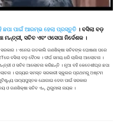
ି ଛପା ପାଇଁ ଆରମ୍ଭ ହେଲା ପ୍ରସ୍ତୁତି
। ବସିଲା ବଡ଼
ମନ୍ତ୍ରୀ, ସଚିବ ଏବଂ ଓସେପା ନିର୍ଦେଶକ ।
ାଇବେ ସରକାର । ଏନେଇ ଗତକାଲି ଗଣଶିକ୍ଷା ସଚିବଙ୍କ ଘୋଷଣା ପରେ
Tରେ ବସିଲା ବଡ଼ ବୈଠକ । ଦୀର୍ଘ ସମୟ ଧରି ଚାଲିଲା ଆଲୋଚନା ।
ାଇ ମନ୍ତ୍ରୀ ଓ ସଚିବ ଆଲୋଚନା କରିଛନ୍ତି । ନୂଆ ବହି କେତେଶୀଘ୍ର ଛପା
ଲୋଚନା । ରାଜ୍ୟର ସମସ୍ତ ସରକାରୀ ସ୍କୁଲର ପ୍ରଥମରୁ ଅଷ୍ଟମ
 ତ୍ରୁଟିଶୂନ୍ୟ ପାଠ୍ୟପୁସ୍ତକ ଯୋଗାଇ ଦେବା ପାଇଁ ସରକାର
ଳୟ ଓ ଗଣଶିକ୍ଷା ସଚିବ ଏନ୍. ଥିରୁମାଲା ନାୟକ ।