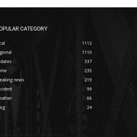
OPULAR CATEGORY
cal
1112
gional
1110
pdates
337
rime
235
reaking news
219
cident
99
eather
66
log
24