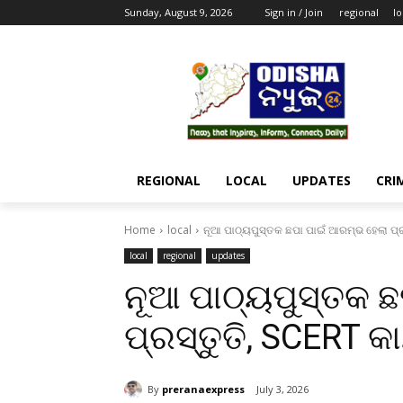
Sunday, August 9, 2026
Sign in / Join
regional
lo
REGIONAL
LOCAL
UPDATES
CRI
Home
local
ନୂଆ ପାଠ୍ୟପୁସ୍ତକ ଛପା ପାଇଁ ଆରମ୍ଭ ହେଲା ପ୍ର
local
regional
updates
ନୂଆ ପାଠ୍ୟପୁସ୍ତକ ଛ
ପ୍ରସ୍ତୁତି, SCERT 
By
preranaexpress
July 3, 2026