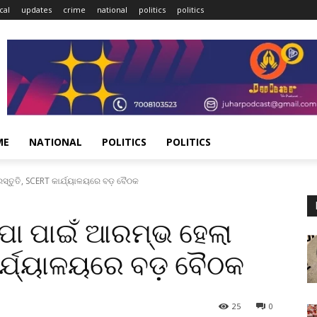
cal
updates
crime
national
politics
politics
ME
NATIONAL
POLITICS
POLITICS
ସ୍ତୁତି, SCERT କାର୍ଯ୍ୟାଳୟରେ ବଡ଼ ବୈଠକ
ପା ପାଇଁ ଆରମ୍ଭ ହେଲା
କାର୍ଯ୍ୟାଳୟରେ ବଡ଼ ବୈଠକ
25
0