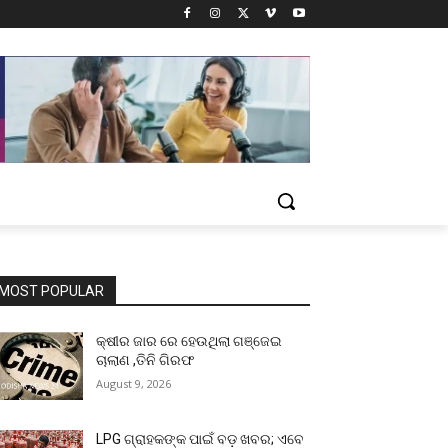
MOST POPULAR
କ୍ଷୀର ଜାର ରେ ହେଉଥିଲା ଗଞ୍ଜେଇ
ଚାଲାଣ ,ତିନି ଗିରଫ
August 9, 2026
LPG ଗ୍ରାହକଙ୍କ ପାଇଁ ବଡ଼ ଖବର; ଏବେ