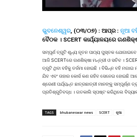
ଭୁବନେଶ୍ୱର
, (୦୩/୦୭) : ଆପ୍ର :
ନୂଆ ବହ
ବୈଠକ । SCERT କାର୍ଯ୍ୟାଳୟରେ ଗଣଶିକ୍ଷା 
ସମ୍ପୂର୍ଣ ତ୍ରୁଟି ଶୂନ୍ୟ ନୂତନ ପାଠ୍ୟ ପୁସ୍ତକ ଯୋଗ
ଆଜି SCERTରେ ଗଣଶିକ୍ଷା ମନ୍ତ୍ରୀ ଓ ସଚିବ । SCER
ତ୍ରୁଟି ଥିବା ବହିକୁ ତର୍ଜମା ହୋଇଛି । ବିଭିନ୍ନ ବହି ମଗ
ଯିବ ଏବଂ ତାହାର କୋର୍ସ କଣ ରହିବ ସେନେଇ ହୋଇଛି ଆ
ଶ୍ରେଣୀ ପର୍ଯ୍ୟନ୍ତ ଛାତ୍ରଛାତ୍ରୀ ମାନଙ୍କୁ ସମ୍ପୂର୍ଣ୍ଣ
ପ୍ରତିଶ୍ରୁତିବଦ୍ଧ । ଗତକାଲି ସ୍ପଷ୍ଟ କରିଥିଲେ ବିଦ୍ୟା
TAGS
bhubaneswar news
SCERT
ନୂଆ