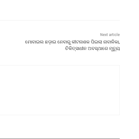
Next article
ମୋବାଇଲ ଛଡ଼ାଇ ନେବାରୁ କୀଟନାଶକ ପିଇଲା ନାବାଳିକା,
ଚିକିତ୍ସାଧୀନ ଅବସ୍ଥାରେ ମୃତ୍ୟୁ