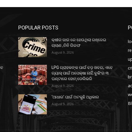
POPULAR POSTS
P
କ୍ଷୀର ଜାର ରେ ହେଉଥିଲା ଗଞ୍ଜେଇ
lo
ଚାଲାଣ ,ତିନି ଗିରଫ
re
August 9, 2026
u
c
ବେ
LPG ଗ୍ରାହକଙ୍କ ପାଇଁ ବଡ଼ ଖବର; ଏବେ
ଗ୍ୟାସ୍‌ ପାଇଁ ଅପେକ୍ଷା ନାହିଁ; ବୁକିଂର ୩
b
ଘଣ୍ଟାରେ ହୋମ୍‌ ଡେଲିଭରି
ac
August 9, 2026
w
‘ଆଧାର’ ପାଇଁ ଅଟକୁଛି ଅଧିକାର
B
August 9, 2026