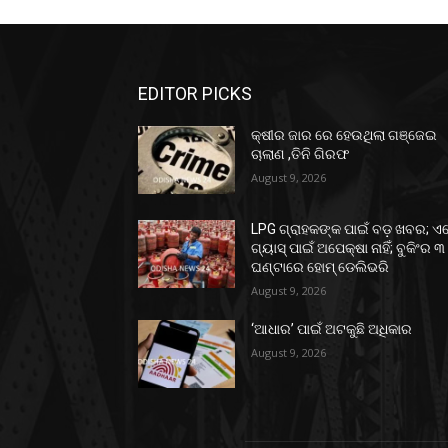
EDITOR PICKS
କ୍ଷୀର ଜାର ରେ ହେଉଥିଲା ଗଞ୍ଜେଇ
ଚାଲାଣ ,ତିନି ଗିରଫ
August 9, 2026
LPG ଗ୍ରାହକଙ୍କ ପାଇଁ ବଡ଼ ଖବର; ଏ
ଗ୍ୟାସ୍‌ ପାଇଁ ଅପେକ୍ଷା ନାହିଁ; ବୁକିଂର ୩
ଘଣ୍ଟାରେ ହୋମ୍‌ ଡେଲିଭରି
August 9, 2026
‘ଆଧାର’ ପାଇଁ ଅଟକୁଛି ଅଧିକାର
August 9, 2026