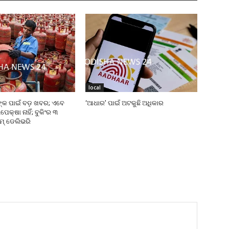
local
୍କ ପାଇଁ ବଡ଼ ଖବର; ଏବେ
‘ଆଧାର’ ପାଇଁ ଅଟକୁଛି ଅଧିକାର
ଅପେକ୍ଷା ନାହିଁ; ବୁକିଂର ୩
୍‌ ଡେଲିଭରି