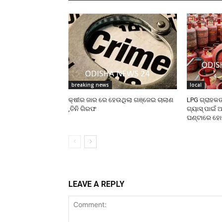
breaking news
local
କ୍ଷୀର ଜାର ରେ ହେଉଥିଲା ଗଞ୍ଜେଇ ଚାଲାଣ
LPG ଗ୍ରାହକଙ
,ତିନି ଗିରଫ
ଗ୍ୟାସ୍‌ ପାଇଁ 
ଘଣ୍ଟାରେ ହୋମ
LEAVE A REPLY