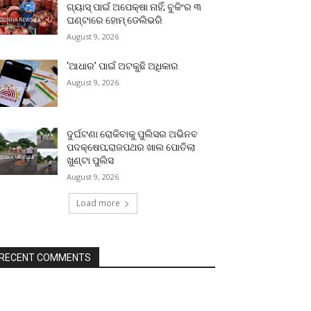
ଗ୍ୟାସ୍‌ ପାଇଁ ଅପେକ୍ଷା ନାହିଁ; ବୁକିଂର ୩
ଘଣ୍ଟାରେ ହୋମ୍‌ ଡେଲିଭରି
August 9, 2026
‘ଆଧାର’ ପାଇଁ ଅଟକୁଛି ଅଧିକାର
August 9, 2026
ଦୁର୍ଘଟଣା ରୋକିବାକୁ ପୁଲିସର ଅଭିନବ
ପଦକ୍ଷେପ;ରାଜପଥର ଖାଲ ପୋତିଲା
ଖୁଣ୍ଟା ପୁଲିସ
August 9, 2026
Load more
RECENT COMMENTS