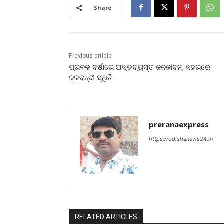
Share
Previous article
ପ୍ରବଳ ବର୍ଷାରେ ଅସ୍ତବ୍ୟସ୍ତ ଜନଜୀବନ, ସହରରେ
ଜଳବନ୍ଦୀ ସ୍ଥିତି
preranaexpress
https://odishanews24.in
RELATED ARTICLES