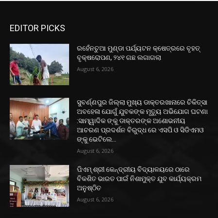
EDITOR PICKS
ରହେଁନଚୁଆ ମୁଣ୍ଡା ପର୍ଯ୍ୟଟନ କ୍ଷେତ୍ରରେ ବୃହତ୍
ବୃକ୍ଷରୋପଣ, ୨୪୧ ଗଛ ଲଗାଗଲା
August 6, 2026
ସୁବର୍ଣ୍ଣପୁର ଜିଲ୍ଲା ମୁଖ୍ୟ ଡାକ୍ତରଖାନାରେ ଚିକିତ୍ସା
ଅବହେଳା ଯୋଗୁଁ ଯୁବକଙ୍କ ମୃତ୍ୟୁ ଅଭିଯୋଗ ଘଟଣା
:ସାମ୍ୱାଦିକ ଙ୍କୁ ଡାକ୍ତରଙ୍କ ଅଶୋଭନୀୟ
ଆଚରଣ ପ୍ରଦର୍ଶନ ବିରୁଦ୍ଧ ରେ ଏସପି ଓ ସିଡିଏମଓ
ଙ୍କୁ ଭେଟିଲେ...
August 6, 2026
ପିଏମ୍ ଶ୍ରୀ କେନ୍ଦ୍ରୀୟ ବିଦ୍ୟାଳୟରେ ଠାରେ
ବିକଶିତ ଭାରତ ପାଇଁ ନିଶାମୁକ୍ତ ଯୁବ କାର୍ଯ୍ୟକ୍ରମ
ଅନୁଷ୍ଠିତ
August 6, 2026