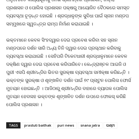
ପ୍ରଶାସନ ଓ ପୋଲିସ ପ୍ରଶାସନ ପକ୍ଷରୁ ଆୟୋଜିତ ବୈଠକରେ ସମସ୍ତ
ବ୍ୟବସ୍ଥା ଚୂଡ଼ାନ୍ତ ହୋଇଛି । ଶ୍ରଦ୍ଧାଳୁଙ୍କ ସୁବିଧା ପାଇଁ ସ୍ନାନ ମଣ୍ଡପ
ସମ୍ମୁଖରେ ସ୍ୱତନ୍ତ୍ର ରାମ୍ପ ନିର୍ମାଣ କରାଯାଇଛି ।
ଭକ୍ତମାନେ କେବଳ ସିଂହଦ୍ୱାର ଦେଇ ପ୍ରବେଶ କରିବା ସହ ସ୍ନାନ
ମଣ୍ଡପରେ ଦର୍ଶନ ସାରି ଅନ୍ୟ ତିନି ଦ୍ୱାର ଦେଇ ପ୍ରସ୍ଥାନ କରିବାକୁ
ବ୍ୟବସ୍ଥା କରାଯାଇଛି । ସେହିପରି ଟିକେଟଧାରୀ ଶ୍ରଦ୍ଧାଳୁମାନେ କେବଳ
ଦକ୍ଷିଣ ଦ୍ୱାର ଦେଇ ପ୍ରବେଶ କରିପାରିବେ। କେନ୍ଦ୍ରାଞ୍ଚଳ ଆଇଜି ଓ
ପୁରୀ ଏସପି ଶ୍ରୀମନ୍ଦିର ଭିତର ସୁରକ୍ଷା ବ୍ୟବସ୍ଥା ସମୀକ୍ଷା କରିଛନ୍ତି ।
ଭକ୍ତଙ୍କ ସୁରକ୍ଷା ଓ ଶୃଙ୍ଖଳିତ ଦର୍ଶନ ପାଇଁ ୭୯ ପ୍ଲାଟୁନ ପୋଲିସ ଫୋର୍ସ
ମୁତୟନ ହୋଇଛନ୍ତି । ଆଜିଠାରୁ ଶ୍ରୀମନ୍ଦିର ବାହାରେ ବ୍ୟାପକ ପୋଲିସ
ମୁତୟନ ହେବାସହ ଭକ୍ତଙ୍କ ଶୃଙ୍ଖଳିତ ଦର୍ଶନ ଉପରେ ଫୋକସ୍ କରିଛି
ପୋଲିସ ପ୍ରଶାସନ ।
TAGS
prastuti baithak
puri news
snana jatra
ଘଣ୍ଟା