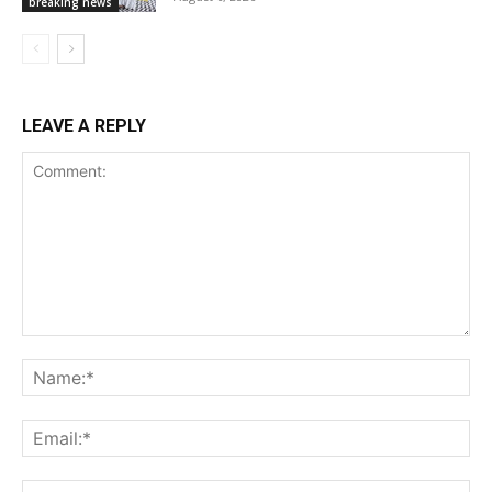
breaking news
LEAVE A REPLY
Comment:
Na
Ema
Web