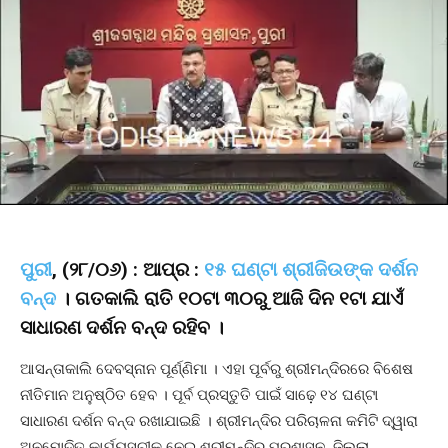
ପୁରୀ
, (୨୮/୦୬) : ଆପ୍ର :
୧୫ ଘଣ୍ଟା ଶ୍ରୀଜିଉଙ୍କ ଦର୍ଶନ
ବନ୍ଦ
। ଗତକାଲି ରାତି ୧୦ଟା ୩୦ରୁ ଆଜି ଦିନ ୧ଟା ଯାଏଁ
ସାଧାରଣ ଦର୍ଶନ ବନ୍ଦ ରହିବ ।
ଆସନ୍ତାକାଲି ଦେବସ୍ନାନ ପୂର୍ଣ୍ଣିମା । ଏହା ପୂର୍ବରୁ ଶ୍ରୀମନ୍ଦିରରେ ବିଶେଷ
ନୀତିମାନ ଅନୁଷ୍ଠିତ ହେବ । ପୂର୍ବ ପ୍ରସ୍ତୁତି ପାଇଁ ସାଢ଼େ ୧୪ ଘଣ୍ଟା
ସାଧାରଣ ଦର୍ଶନ ବନ୍ଦ ରଖାଯାଇଛି । ଶ୍ରୀମନ୍ଦିର ପରିଚାଳନା କମିଟି ଦ୍ୱାରା
ଅନୁମୋଦିତ କାର୍ଯ୍ୟସୂଚୀକୁ ନେଇ ଶ୍ରୀମନ୍ଦିର ପ୍ରଶାସନ, ଜିଲ୍ଲା