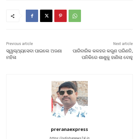
Previous article
Next article
ସ୍ୱାସ୍ଥ୍ୟସେବା ପାଇଲେ ଅଜଣା
ପାରିବାରିକ କଳହର କରୁଣ ପରିଣତି,
ମହିଳା
ପନିକିରେ ଶାଶୁକୁ ହାଣିଲା ବୋହୁ
preranaexpress
https://odishanews24.in