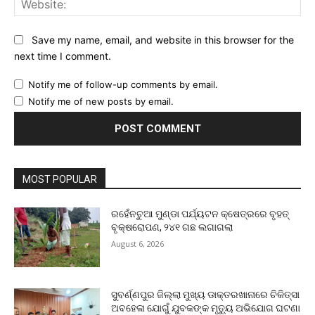
Save my name, email, and website in this browser for the
next time I comment.
Notify me of follow-up comments by email.
Notify me of new posts by email.
MOST POPULAR
ରହେଁନଚୁଆ ମୁଣ୍ଡା ପର୍ଯ୍ୟଟନ କ୍ଷେତ୍ରରେ ବୃହତ୍
ବୃକ୍ଷରୋପଣ, ୨୪୧ ଗଛ ଲଗାଗଲା
August 6, 2026
ସୁବର୍ଣ୍ଣପୁର ଜିଲ୍ଲା ମୁଖ୍ୟ ଡାକ୍ତରଖାନାରେ ଚିକିତ୍ସା
ଅବହେଳା ଯୋଗୁଁ ଯୁବକଙ୍କ ମୃତ୍ୟୁ ଅଭିଯୋଗ ଘଟଣା