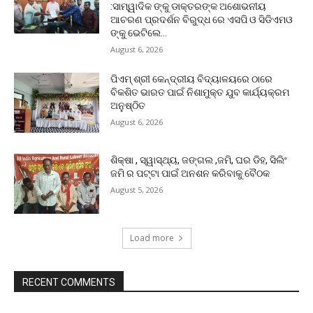
:ସାମ୍ୱାଦିକ ଙ୍କୁ ଡାକ୍ତରଙ୍କ ଅଶୋଭନୀୟ
ଆଚରଣ ପ୍ରଦର୍ଶନ ବିରୁଦ୍ଧ ରେ ଏସପି ଓ ସିଡିଏମଓ
ଙ୍କୁ ଭେଟିଲେ...
August 6, 2026
ପିଏମ୍ ଶ୍ରୀ କେନ୍ଦ୍ରୀୟ ବିଦ୍ୟାଳୟରେ ଠାରେ
ବିକଶିତ ଭାରତ ପାଇଁ ନିଶାମୁକ୍ତ ଯୁବ କାର୍ଯ୍ୟକ୍ରମ
ଅନୁଷ୍ଠିତ
August 6, 2026
ଶିକ୍ଷା , ସ୍ୱାସ୍ଥ୍ୟ, ଜଙ୍ଗଲ ,ଜମି, ଘର ଡିହ, ସିଲିଂ
ଜମି ର ପଟ୍ଟା ପାଇଁ ଅନଶନ କରିବାକୁ ବୈଠକ
August 5, 2026
Load more
RECENT COMMENTS