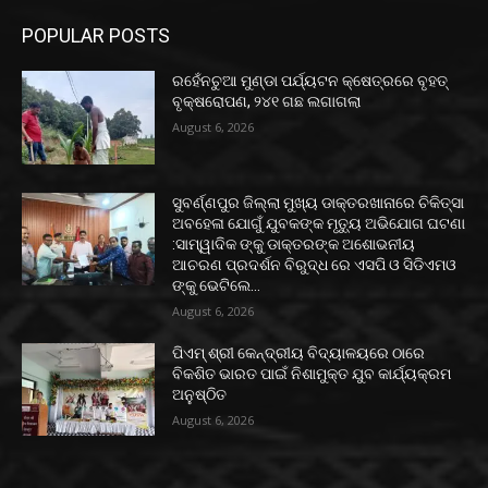
POPULAR POSTS
ରହେଁନଚୁଆ ମୁଣ୍ଡା ପର୍ଯ୍ୟଟନ କ୍ଷେତ୍ରରେ ବୃହତ୍
ବୃକ୍ଷରୋପଣ, ୨୪୧ ଗଛ ଲଗାଗଲା
August 6, 2026
ସୁବର୍ଣ୍ଣପୁର ଜିଲ୍ଲା ମୁଖ୍ୟ ଡାକ୍ତରଖାନାରେ ଚିକିତ୍ସା
ଅବହେଳା ଯୋଗୁଁ ଯୁବକଙ୍କ ମୃତ୍ୟୁ ଅଭିଯୋଗ ଘଟଣା
:ସାମ୍ୱାଦିକ ଙ୍କୁ ଡାକ୍ତରଙ୍କ ଅଶୋଭନୀୟ
ଆଚରଣ ପ୍ରଦର୍ଶନ ବିରୁଦ୍ଧ ରେ ଏସପି ଓ ସିଡିଏମଓ
ଙ୍କୁ ଭେଟିଲେ...
August 6, 2026
ପିଏମ୍ ଶ୍ରୀ କେନ୍ଦ୍ରୀୟ ବିଦ୍ୟାଳୟରେ ଠାରେ
ବିକଶିତ ଭାରତ ପାଇଁ ନିଶାମୁକ୍ତ ଯୁବ କାର୍ଯ୍ୟକ୍ରମ
ଅନୁଷ୍ଠିତ
August 6, 2026