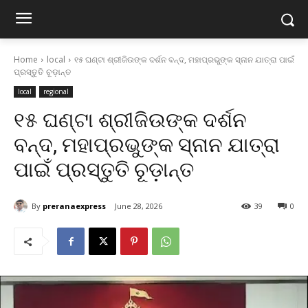
Home
local
୧୫ ଘଣ୍ଟା ଶ୍ରୀଜିଉଙ୍କ ଦର୍ଶନ ବନ୍ଦ, ମହାପ୍ରଭୁଙ୍କ ସ୍ନାନ ଯାତ୍ରା ପାଇଁ
ପ୍ରସ୍ତୁତି ଚୂଡ଼ାନ୍ତ
local
regional
୧୫ ଘଣ୍ଟା ଶ୍ରୀଜିଉଙ୍କ ଦର୍ଶନ
ବନ୍ଦ, ମହାପ୍ରଭୁଙ୍କ ସ୍ନାନ ଯାତ୍ରା
ପାଇଁ ପ୍ରସ୍ତୁତି ଚୂଡ଼ାନ୍ତ
By
preranaexpress
June 28, 2026
39
0