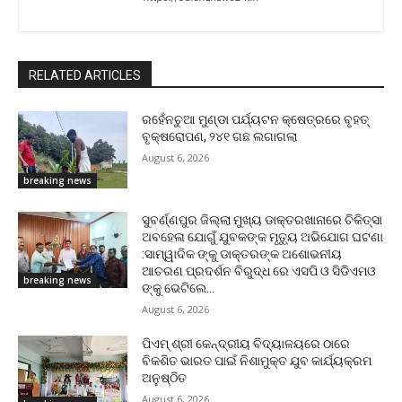
RELATED ARTICLES
ରହେଁନଚୁଆ ମୁଣ୍ଡା ପର୍ଯ୍ୟଟନ କ୍ଷେତ୍ରରେ ବୃହତ୍
ବୃକ୍ଷରୋପଣ, ୨୪୧ ଗଛ ଲଗାଗଲା
August 6, 2026
breaking news
ସୁବର୍ଣ୍ଣପୁର ଜିଲ୍ଲା ମୁଖ୍ୟ ଡାକ୍ତରଖାନାରେ ଚିକିତ୍ସା
ଅବହେଳା ଯୋଗୁଁ ଯୁବକଙ୍କ ମୃତ୍ୟୁ ଅଭିଯୋଗ ଘଟଣା
:ସାମ୍ୱାଦିକ ଙ୍କୁ ଡାକ୍ତରଙ୍କ ଅଶୋଭନୀୟ
ଆଚରଣ ପ୍ରଦର୍ଶନ ବିରୁଦ୍ଧ ରେ ଏସପି ଓ ସିଡିଏମଓ
breaking news
ଙ୍କୁ ଭେଟିଲେ...
August 6, 2026
ପିଏମ୍ ଶ୍ରୀ କେନ୍ଦ୍ରୀୟ ବିଦ୍ୟାଳୟରେ ଠାରେ
ବିକଶିତ ଭାରତ ପାଇଁ ନିଶାମୁକ୍ତ ଯୁବ କାର୍ଯ୍ୟକ୍ରମ
ଅନୁଷ୍ଠିତ
August 6, 2026