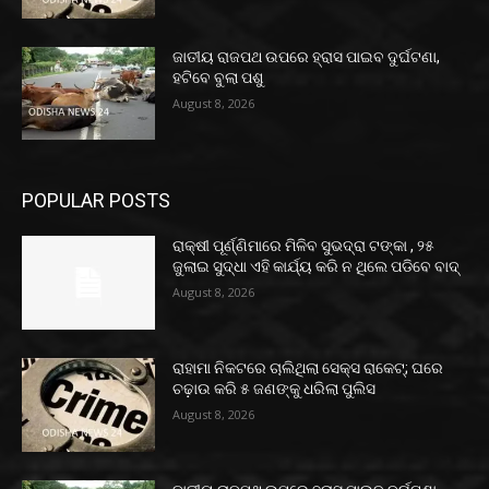
ଜାତୀୟ ରାଜପଥ ଉପରେ ହ୍ରାସ ପାଇବ ଦୁର୍ଘଟଣା,
ହଟିବେ ବୁଲା ପଶୁ
August 8, 2026
POPULAR POSTS
ରାକ୍ଷୀ ପୂର୍ଣ୍ଣିମାରେ ମିଳିବ ସୁଭଦ୍ରା ଟଙ୍କା , ୨୫
ଜୁଲାଇ ସୁଦ୍ଧା ଏହି କାର୍ଯ୍ୟ କରି ନ ଥିଲେ ପଡିବେ ବାଦ୍
August 8, 2026
ରାହାମା ନିକଟରେ ଚାଲିଥିଲା ସେକ୍ସ ରାକେଟ୍; ଘରେ
ଚଢ଼ାଉ କରି ୫ ଜଣଙ୍କୁ ଧରିଲା ପୁଲିସ
August 8, 2026