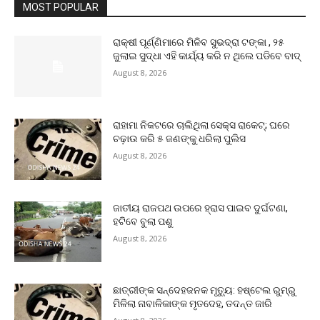
MOST POPULAR
ରାକ୍ଷୀ ପୂର୍ଣ୍ଣିମାରେ ମିଳିବ ସୁଭଦ୍ରା ଟଙ୍କା , ୨୫
ଜୁଲାଇ ସୁଦ୍ଧା ଏହି କାର୍ଯ୍ୟ କରି ନ ଥିଲେ ପଡିବେ ବାଦ୍
August 8, 2026
ରାହାମା ନିକଟରେ ଚାଲିଥିଲା ସେକ୍ସ ରାକେଟ୍; ଘରେ
ଚଢ଼ାଉ କରି ୫ ଜଣଙ୍କୁ ଧରିଲା ପୁଲିସ
August 8, 2026
ଜାତୀୟ ରାଜପଥ ଉପରେ ହ୍ରାସ ପାଇବ ଦୁର୍ଘଟଣା,
ହଟିବେ ବୁଲା ପଶୁ
August 8, 2026
ଛାତ୍ରୀଙ୍କ ସନ୍ଦେହଜନକ ମୃତ୍ୟୁ: ହଷ୍ଟେଲ ରୁମ୍‌ରୁ
ମିଳିଲା ନାବାଳିକାଙ୍କ ମୃତଦେହ, ତଦନ୍ତ ଜାରି