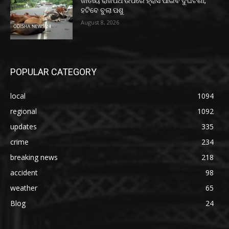
ଜାତୀୟ ରାଜପଥ ଉପରେ ହ୍ରାସ ପାଇବ ଦୁର୍ଘଟଣା,
ହଟିବେ ବୁଲା ପଶୁ
August 8, 2026
POPULAR CATEGORY
local
1094
regional
1092
updates
335
crime
234
breaking news
218
accident
98
weather
65
Blog
24