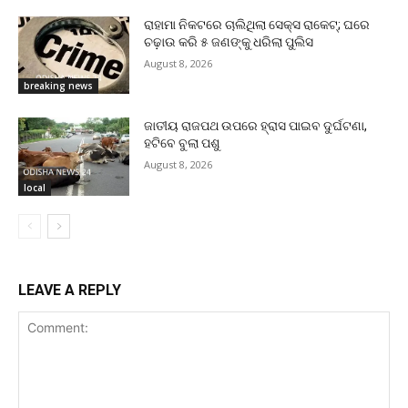
ରାହାମା ନିକଟରେ ଚାଲିଥିଲା ସେକ୍ସ ରାକେଟ୍; ଘରେ
ଚଢ଼ାଉ କରି ୫ ଜଣଙ୍କୁ ଧରିଲା ପୁଲିସ
August 8, 2026
breaking news
ଜାତୀୟ ରାଜପଥ ଉପରେ ହ୍ରାସ ପାଇବ ଦୁର୍ଘଟଣା,
ହଟିବେ ବୁଲା ପଶୁ
August 8, 2026
local
LEAVE A REPLY