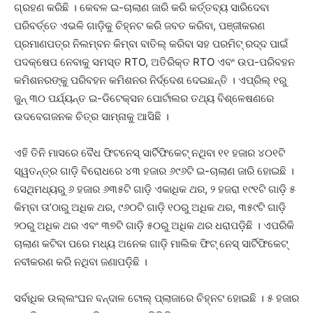
ଗ୍ରହଣ କରିଛି । କେବଳ ଇ-ଚାଲାଣ ଜାରି କରି କର୍ତ୍ତବ୍ୟ ସାରିଦେବା
ପରିବର୍ତ୍ତେ ଏଭଳି ଗାଡ଼ିକୁ ଚିହ୍ନଟ କରି ଜବତ କରିବା, ପଞ୍ଜୀକରଣ
ପ୍ରମାଣପତ୍ର ନିଲମ୍ବନ କିମ୍ବା ବାତିଲ୍ କରିବା ସହ ପରମିଟ୍ ରଦ୍ଦ ପାଇଁ
ପଦକ୍ଷେପ ନେବାକୁ ସମସ୍ତ RTO, ଅତିରିକ୍ତ RTO ଏବଂ ଉପ-ପରିବହନ
କମିଶନରଙ୍କୁ ପରିବହନ କମିଶନର ନିର୍ଦ୍ଦେଶ ଦେଇଛନ୍ତି । ଏପ୍ରିଲ୍ ୧ରୁ
ଜୁନ୍ ୩୦ ପର୍ଯ୍ୟନ୍ତ ଇ-ଡିଟେକ୍ସନ ପୋର୍ଟାଲର ତଥ୍ୟ ବିଶ୍ଳେଷଣରେ
ଉଦବେଗଜନକ ଚିତ୍ର ସାମ୍ନାକୁ ଆସିଛି ।
ଏହି ତିନି ମାସରେ ବୈଧ ଫିଟନେସ୍ ସାର୍ଟିଫିକେଟ୍ ନଥିବା ୧୧ ହଜାର ୪୦୧ଟି
ସ୍ୱତନ୍ତ୍ର ଗାଡ଼ି ବିରୋଧରେ ୪୩ ହଜାର ୬୯୬ଟି ଇ-ଚାଲାଣ ଜାରି ହୋଇଛି ।
ସେଥିମଧ୍ୟରୁ ୬ ହଜାର ୬୩୫ଟି ଗାଡ଼ି ଏକାଧିକ ଥର, ୨ ହଜରା ୧୯୧ଟି ଗାଡ଼ି ୫
କିମ୍ବା ତା’ଠାରୁ ଅଧିକ ଥର, ୯୬୦ଟି ଗାଡ଼ି ୧୦ରୁ ଅଧିକ ଥର, ୩୫୯ଟି ଗାଡ଼ି
୨୦ରୁ ଅଧିକ ଥର ଏବଂ ୩୭ଟି ଗାଡ଼ି ୫୦ରୁ ଅଧିକ ଥର ଧରାପଡ଼ିଛି । ଏପରିକି
ଚାଲାଣ କଟିବା ପରେ ମଧ୍ୟ ଅନେକ ଗାଡ଼ି ମାଲିକ ଫିଟ୍ ନେସ୍ ସାର୍ଟିଫିକେଟ୍
ନବୀକରଣ କରି ନଥିବା ଜଣାପଡ଼ିଛି ।
ସର୍ବାଧିକ ଉଲ୍ଲଂଘନ ବନ୍ଦାଳ ଟୋଲ୍ ପ୍ଲାଜାରେ ଚିହ୍ନଟ ହୋଇଛି । ୫ ହଜାର