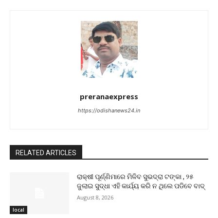
preranaexpress
https://odishanews24.in
RELATED ARTICLES
ରାକ୍ଷୀ ପୂର୍ଣ୍ଣିମାରେ ମିଳିବ ସୁଭଦ୍ରା ଟଙ୍କା , ୨୫
ଜୁଲାଇ ସୁଦ୍ଧା ଏହି କାର୍ଯ୍ୟ କରି ନ ଥିଲେ ପଡିବେ ବାଦ୍
August 8, 2026
local