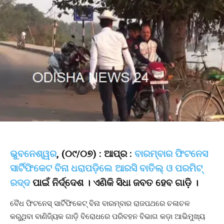
ଭୁବନେଶ୍ୱର
, (୦୯/୦୭) : ଆପ୍ର :
ବାରମ୍ବାର ଫିଟନେସ
ସାର୍ଟିଫିକେଟ ବିନା ଧରାପଡ଼ିଲେ ଆରସି ବାତିଲ୍ ଓ ପରମିଟ୍
ରଦ୍ଦ
ପାଇଁ ନିର୍ଦ୍ଦେଶ । ଏଣିକି ସିଧା ଜବତ ହେବ ଗାଡ଼ି ।
ବୈଧ ଫିଟନେସ୍ ସାର୍ଟିଫିକେଟ୍ ବିନା ବାରମ୍ବାର ରାଜପଥରେ ଚଳାଚଳ
କରୁଥିବା ବାଣିଜ୍ୟିକ ଗାଡ଼ି ବିରୋଧରେ ପରିବହନ ବିଭାଗ କଡ଼ା ଆଭିମୁଖ୍ୟ