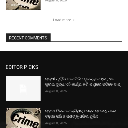
August 8, 2026
Load more
RECENT COMMENTS
EDITOR PICKS
ରାକ୍ଷୀ ପୂର୍ଣ୍ଣିମାରେ ମିଳିବ ସୁଭଦ୍ରା ଟଙ୍କା , ୨୫
ଜୁଲାଇ ସୁଦ୍ଧା ଏହି କାର୍ଯ୍ୟ କରି ନ ଥିଲେ ପଡିବେ ବାଦ୍
August 8, 2026
ରାହାମା ନିକଟରେ ଚାଲିଥିଲା ସେକ୍ସ ରାକେଟ୍; ଘରେ
ଚଢ଼ାଉ କରି ୫ ଜଣଙ୍କୁ ଧରିଲା ପୁଲିସ
August 8, 2026