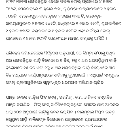
୨୮୧ଟି ମାମଲା ଧରାପଡ଼ିଥିବା ବେଳେ ପିପିଲି ଟୋଲ୍ ପ୍ଲାଜାରେ ୪ ହଜାର
୮୧୬ଟି, ସେରଗଡ଼ରେ ୩ ହଜାର ୭୬୯, ଗୁଡ଼ିପଡ଼ା-ଗଙ୍ଗାପଡ଼ାରେ ୨ ହଜାର
୮୦୭ଟି, ସମ୍ବଲପୁର-ବରଗଡ଼ରେ ୨ ହଜାର ୩୩୮ଟି, ଭଗବଡ଼ା-
ନାରାୟଣପୁରରେ ୨ ହଜାର ୧୪୧ଟି, କନ୍ଦ୍ରାରେ ୧ ହଜାର ୬୨୯ଟି, ଗୁରାପାଲିରେ
୧ ହଜାର ୫୭୯ଟି, କରାପଡ଼ାରେ ୧ ହଜାର ୫୨୩ଟି ଏବଂ ଦାର୍ଜିଙ୍ଗ ଟୋଲ୍
ପ୍ଲାଜାରେ ୧ ହଜାର ୫୦୨ଟି ଉଲ୍ଲଂଘନ ମାମଲା ସାମ୍ନାକୁ ଆସିଛି ।
ପରିବହନ କମିଶନରଙ୍କ ନିର୍ଦ୍ଦେଶ ଅନୁଯାୟୀ, ୧୦ କିମ୍ବା ତା’ଠାରୁ ଅଧିକ
ଥର ଧରାପଡ଼ିଥିବା ଗାଡ଼ି ବିରୋଧରେ ୭ ଦିନ, ୫ରୁ ୯ ଥର ଧରାପଡ଼ିଥିବା ଗାଡ଼ି
ବିରୋଧରେ ୧୫ ଦିନ ଏବଂ ୨ରୁ ୪ ଥର ଧରାପଡ଼ିଥିବା ଗାଡ଼ି ବିରୋଧରେ ୩୦
ଦିନ ମଧ୍ୟରେ କାର୍ଯ୍ୟାନୁଷ୍ଠାନ ସାରିବାକୁ କୁହାଯାଇଛି । ଏଥିପାଇଁ ସମ୍ପୃକ୍ତ
ଟୋଲ୍ ପ୍ଲାଜାଗୁଡ଼ିକରେ ସ୍ୱତନ୍ତ୍ର ଧରପଗଡ଼ ଅଭିଯାନ ଚାଲିବ ।
ଯାଞ୍ଚ ବେଳେ ଗାଡ଼ିର ଫିଟ୍ ନେସ୍ , ପରମିଟ୍ , ବୀମା ଓ ଟିକସ ଦସ୍ତାବିଜ
ଯାଞ୍ଚ କରାଯିବ । ଫିଟ୍ ନେସ୍ ସାର୍ଟିଫିକେଟ୍ ନଥିଲେ ମୋଟର ଯାନ ଆଇନର
ଧାରା ୨୦୭ ଅନୁଯାୟୀ ଗାଡ଼ିକୁ ଜବତ କରାଯିବ । ବାରମ୍ବାର ନିୟମ ଭଙ୍ଗ
କରୁଥିବା ଗାଡ଼ି ମାଲିକଙ୍କ ବିରୋଧରେ ପଞ୍ଜୀକରଣ ପ୍ରମାଣପତ୍ର
ନିଲମ୍ବନ କିମ୍ବା ବାତିଲ୍ କରିବା ସହ ପରମିଟ୍ ରଦ୍ଦ ପାଇଁ ମଧ୍ୟ