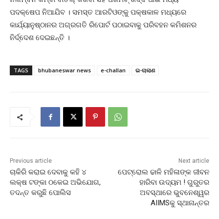
ପଦକ୍ଷେପ ନିଆଯିବ । ସମସ୍ତ ଆରଟିଓଙ୍କୁ ପକ୍ଷକାଳ ମଧ୍ୟରେ
କାର୍ଯ୍ୟାନୁଷ୍ଠାନର ଅଗ୍ରଗତି ରିପୋର୍ଟ ପଠାଇବାକୁ ପରିବହନ କମିଶନର
ନିର୍ଦ୍ଦେଶ ଦେଇଛନ୍ତି ।
TAGS
bhubaneswar news
e-challan
ଇ-ଚାଲାଣ
Previous article
Next article
ଚାକିରି କରାଇ ଦେବାକୁ କହି ୪
ପେଟ୍ରୋଲ ଢାଳି ମହିଳାଙ୍କ ଜୀବନ
ଲକ୍ଷ ଟଙ୍କା ଠକେଇ ଅଭିଯୋଗ,
ହାରିବା ଉଦ୍ୟମ ! ଗୁରୁତର
ତଦନ୍ତ କରୁଛି ପୋଲିସ
ଅବସ୍ଥାରେ ଭୁବନେଶ୍ୱର
AIIMSକୁ ସ୍ଥାନାନ୍ତର