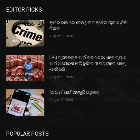
EDITOR PICKS
କ୍ଷୀର ଜାର ରେ ହେଉଥିଲା ଗଞ୍ଜେଇ ଚାଲାଣ ,ତିନି
ଗିରଫ
August 9, 2026
LPG ଗ୍ରାହକଙ୍କ ପାଇଁ ବଡ଼ ଖବର; ଏବେ ଗ୍ୟାସ୍‌
ପାଇଁ ଅପେକ୍ଷା ନାହିଁ; ବୁକିଂର ୩ ଘଣ୍ଟାରେ ହୋମ୍‌
ଡେଲିଭରି
August 9, 2026
‘ଆଧାର’ ପାଇଁ ଅଟକୁଛି ଅଧିକାର
August 9, 2026
POPULAR POSTS