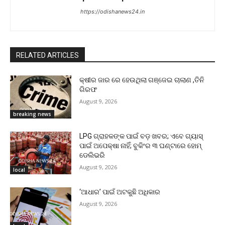
https://odishanews24.in
RELATED ARTICLES
କ୍ଷୀର ଜାର ରେ ହେଉଥିଲା ଗଞ୍ଜେଇ ଚାଲାଣ ,ତିନି
ଗିରଫ
August 9, 2026
breaking news
LPG ଗ୍ରାହକଙ୍କ ପାଇଁ ବଡ଼ ଖବର; ଏବେ ଗ୍ୟାସ୍‌
ପାଇଁ ଅପେକ୍ଷା ନାହିଁ; ବୁକିଂର ୩ ଘଣ୍ଟାରେ ହୋମ୍‌
ଡେଲିଭରି
August 9, 2026
local
‘ଆଧାର’ ପାଇଁ ଅଟକୁଛି ଅଧିକାର
August 9, 2026