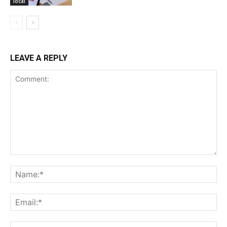
local
LEAVE A REPLY
Comment:
Na
Ema
Web