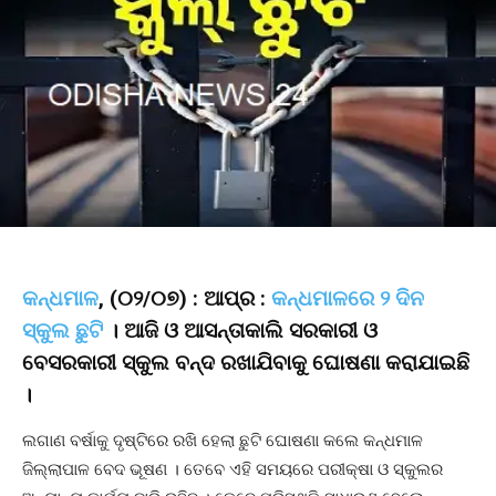
କନ୍ଧମାଳ
, (୦୨/୦୭) : ଆପ୍ର :
କନ୍ଧମାଳରେ ୨ ଦିନ
ସ୍କୁଲ ଛୁଟି
। ଆଜି ଓ ଆସନ୍ତାକାଲି ସରକାରୀ ଓ
ବେସରକାରୀ ସ୍କୁଲ ବନ୍ଦ ରଖାଯିବାକୁ ଘୋଷଣା କରାଯାଇଛି
।
ଲଗାଣ ବର୍ଷାକୁ ଦୃଷ୍ଟିରେ ରଖି ହେଲା ଛୁଟି ଘୋଷଣା କଲେ କନ୍ଧମାଳ
ଜିଲ୍ଲାପାଳ ବେଦ ଭୂଷଣ । ତେବେ ଏହି ସମୟରେ ପରୀକ୍ଷା ଓ ସ୍କୁଲର