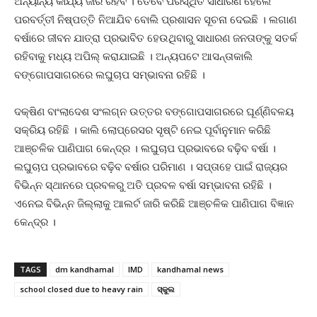
ଅନ୍ୟାନ୍ୟ କାର୍ଯ୍ୟ ଜାରି ରହିବ । ତେବେ ପରିସ୍ଥିତି ସାଧାରଣ ହେଲେ
ପରବର୍ତ୍ତୀ ନିଷ୍ପତ୍ତି ନିଆଯିବ ବୋଲି ପ୍ରଶାସନ ସୂଚନା ଦେଇଛି । ଲଗାଣ
ବର୍ଷାରେ ଜୀବନ ଯାତ୍ରା ପ୍ରଭାବିତ ହେଉଥିବାରୁ ସାଧାରଣ ଜନତାଙ୍କୁ ସତର୍କ
ରହିବାକୁ ମଧ୍ୟ ଅପିଲ୍ କରାଯାଇଛି । ଅନ୍ୟପଟେ ଆସନ୍ତାକାଲି
ବଙ୍ଗୋପସାଗରରେ ଲଘୁଚାପ ସମ୍ଭାବନା ରହିଛି ।
ଦକ୍ଷିଣ ବାଂଲାଦେଶ ସଂଲଗ୍ନ ଉତ୍ତର ବଙ୍ଗୋପସାଗରରେ ଘୂର୍ଣ୍ଣିବଳୟ
ସକ୍ରିୟ ରହିଛି । କାଲି ଲୋପ୍ରେସର ସୃଷ୍ଟି ନେଇ ପୂର୍ବାନୁମାନ କରିଛି
ଆଞ୍ଚଳିକ ପାଣିପାଗ କେନ୍ଦ୍ର । ଲଘୁଚାପ ପ୍ରଭାବରେ ବଢ଼ିବ ବର୍ଷା ।
ଲଘୁଚାପ ପ୍ରଭାବରେ ବଢ଼ିବ ବର୍ଷାର ପରିମାଣ । ସପ୍ତାହେ ପାଇଁ ରାଜ୍ୟର
ବିଭିନ୍ନ ସ୍ଥାନରେ ପ୍ରବଳରୁ ଅତି ପ୍ରବଳ ବର୍ଷା ସମ୍ଭାବନା ରହିଛି ।
ଏନେଇ ବିଭିନ୍ନ ଜିଲ୍ଲାକୁ ଆଲର୍ଟ ଜାରି କରିଛି ଆଞ୍ଚଳିକ ପାଣିପାଗ ବିଜ୍ଞାନ
କେନ୍ଦ୍ର ।
TAGS
dm kandhamal
IMD
kandhamal news
school closed due to heavy rain
ସ୍କୁଲ