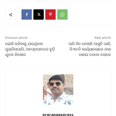
Previous article
Next article
ଭୋଜି କରିବାକୁ ଯାଇଥିଲେ
ଚାରି ଦିନ ହେଲାଣି ଆସୁନି ପାଣି,
ଗୁଣ୍ଡିଚାଘାଗି, ଜଳପ୍ରପାତରେ ବୁଡ଼ି
ପିଏଚଡି କାର୍ଯ୍ୟାଳୟରେ ତାଲା
ଯୁବକ ନିଖୋଜ
ପକାଇ ଦେଲେ ଲୋକେ
preranaexpress