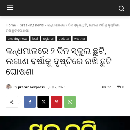
Home
breaking news
କନ୍ଧମାଳରେ ୨ ଦିନ ସ୍କୁଲ ଛୁଟି, ଲଗାଣ ବର୍ଷାକୁ ଦୃଷ୍ଟିରେ
ରଖି ଛୁଟି ଘୋଷଣା
breaking news
local
regional
updates
weather
କନ୍ଧମାଳରେ ୨ ଦିନ ସ୍କୁଲ ଛୁଟି,
ଲଗାଣ ବର୍ଷାକୁ ଦୃଷ୍ଟିରେ ରଖି ଛୁଟି
ଘୋଷଣା
By
preranaexpress
July 2, 2026
22
0