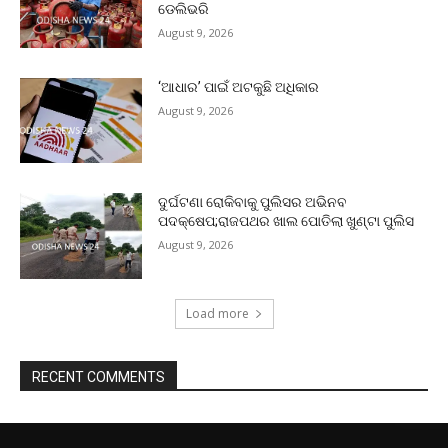
ଡେଲିଭରି
August 9, 2026
‘ଆଧାର’ ପାଇଁ ଅଟକୁଛି ଅଧିକାର
August 9, 2026
ଦୁର୍ଘଟଣା ରୋକିବାକୁ ପୁଲିସର ଅଭିନବ
ପଦକ୍ଷେପ;ରାଜପଥର ଖାଲ ପୋତିଲା ଖୁଣ୍ଟା ପୁଲିସ
August 9, 2026
Load more
RECENT COMMENTS