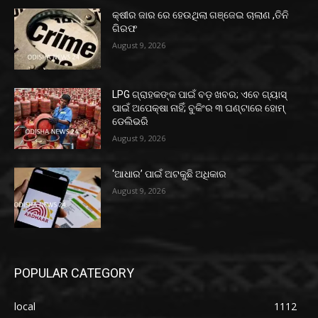
କ୍ଷୀର ଜାର ରେ ହେଉଥିଲା ଗଞ୍ଜେଇ ଚାଲାଣ ,ତିନି
ଗିରଫ
August 9, 2026
LPG ଗ୍ରାହକଙ୍କ ପାଇଁ ବଡ଼ ଖବର; ଏବେ ଗ୍ୟାସ୍‌
ପାଇଁ ଅପେକ୍ଷା ନାହିଁ; ବୁକିଂର ୩ ଘଣ୍ଟାରେ ହୋମ୍‌
ଡେଲିଭରି
August 9, 2026
‘ଆଧାର’ ପାଇଁ ଅଟକୁଛି ଅଧିକାର
August 9, 2026
POPULAR CATEGORY
local
1112