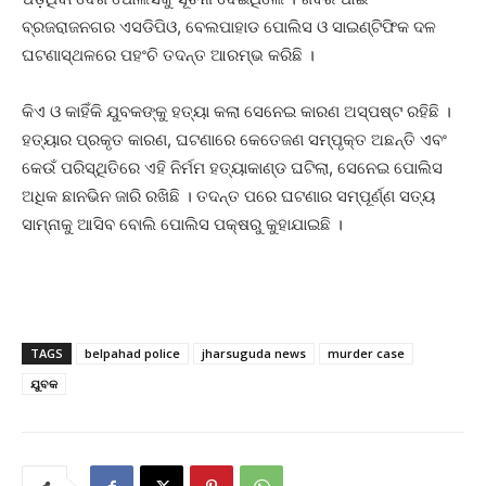
ବ୍ରଜରାଜନଗର ଏସଡିପିଓ, ବେଲପାହାଡ ପୋଲିସ ଓ ସାଇଣ୍ଟିଫିକ ଦଳ
ଘଟଣାସ୍ଥଳରେ ପହଂଚି ତଦନ୍ତ ଆରମ୍ଭ କରିଛି ।
କିଏ ଓ କାହିଁକି ଯୁବକଙ୍କୁ ହତ୍ୟା କଲା ସେନେଇ କାରଣ ଅସ୍ପଷ୍ଟ ରହିଛି ।
ହତ୍ୟାର ପ୍ରକୃତ କାରଣ, ଘଟଣାରେ କେତେଜଣ ସମ୍ପୃକ୍ତ ଅଛନ୍ତି ଏବଂ
କେଉଁ ପରିସ୍ଥିତିରେ ଏହି ନିର୍ମମ ହତ୍ୟାକାଣ୍ଡ ଘଟିଲା, ସେନେଇ ପୋଲିସ
ଅଧିକ ଛାନଭିନ ଜାରି ରଖିଛି । ତଦନ୍ତ ପରେ ଘଟଣାର ସମ୍ପୂର୍ଣ୍ଣ ସତ୍ୟ
ସାମ୍ନାକୁ ଆସିବ ବୋଲି ପୋଲିସ ପକ୍ଷରୁ କୁହାଯାଇଛି ।
TAGS
belpahad police
jharsuguda news
murder case
ଯୁବକ