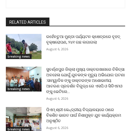
RELATED ARTICLES
ରହେଁନଚୁଆ ମୁଣ୍ଡା ପର୍ଯ୍ୟଟନ କ୍ଷେତ୍ରରେ ବୃହତ୍
ବୃକ୍ଷରୋପଣ, ୨୪୧ ଗଛ ଲଗାଗଲା
August 6, 2026
breaking news
ସୁବର୍ଣ୍ଣପୁର ଜିଲ୍ଲା ମୁଖ୍ୟ ଡାକ୍ତରଖାନାରେ ଚିକିତ୍ସା
ଅବହେଳା ଯୋଗୁଁ ଯୁବକଙ୍କ ମୃତ୍ୟୁ ଅଭିଯୋଗ ଘଟଣା
:ସାମ୍ୱାଦିକ ଙ୍କୁ ଡାକ୍ତରଙ୍କ ଅଶୋଭନୀୟ
ଆଚରଣ ପ୍ରଦର୍ଶନ ବିରୁଦ୍ଧ ରେ ଏସପି ଓ ସିଡିଏମଓ
breaking news
ଙ୍କୁ ଭେଟିଲେ...
August 6, 2026
ପିଏମ୍ ଶ୍ରୀ କେନ୍ଦ୍ରୀୟ ବିଦ୍ୟାଳୟରେ ଠାରେ
ବିକଶିତ ଭାରତ ପାଇଁ ନିଶାମୁକ୍ତ ଯୁବ କାର୍ଯ୍ୟକ୍ରମ
ଅନୁଷ୍ଠିତ
August 6, 2026
breaking news