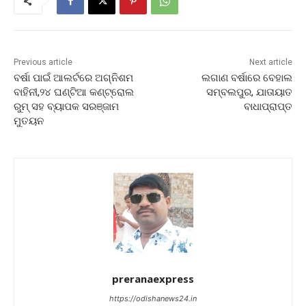
Previous article
Next article
ବର୍ଷା ପାଇଁ ଆଲର୍ଟରେ ଅଗ୍ନିଶମ
ଲଗାଣ ବର୍ଷାରେ ବେହାଲ
ବାହିନୀ,୨୪ ଘଣ୍ଟିଆ କଣ୍ଟ୍ରୋଲ
ସମ୍ବଲପୁର, ଯାତାୟାତ
ରୁମ୍ ସହ ବ୍ୟାପକ ସରଞ୍ଜାମ
ବାଧାପ୍ରାପ୍ତ
ମୁତୟନ
preranaexpress
https://odishanews24.in