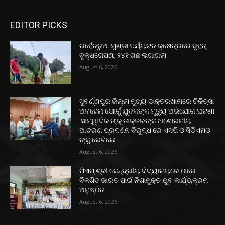
EDITOR PICKS
ରହେଁନଚୁଆ ମୁଣ୍ଡା ପର୍ଯ୍ୟଟନ କ୍ଷେତ୍ରରେ ବୃହତ୍
ବୃକ୍ଷରୋପଣ, ୨୪୧ ଗଛ ଲଗାଗଲା
August 6, 2026
ସୁବର୍ଣ୍ଣପୁର ଜିଲ୍ଲା ମୁଖ୍ୟ ଡାକ୍ତରଖାନାରେ ଚିକିତ୍ସା
ଅବହେଳା ଯୋଗୁଁ ଯୁବକଙ୍କ ମୃତ୍ୟୁ ଅଭିଯୋଗ ଘଟଣା
:ସାମ୍ୱାଦିକ ଙ୍କୁ ଡାକ୍ତରଙ୍କ ଅଶୋଭନୀୟ
ଆଚରଣ ପ୍ରଦର୍ଶନ ବିରୁଦ୍ଧ ରେ ଏସପି ଓ ସିଡିଏମଓ
ଙ୍କୁ ଭେଟିଲେ...
August 6, 2026
ପିଏମ୍ ଶ୍ରୀ କେନ୍ଦ୍ରୀୟ ବିଦ୍ୟାଳୟରେ ଠାରେ
ବିକଶିତ ଭାରତ ପାଇଁ ନିଶାମୁକ୍ତ ଯୁବ କାର୍ଯ୍ୟକ୍ରମ
ଅନୁଷ୍ଠିତ
August 6, 2026