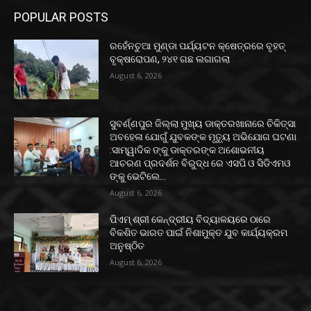
POPULAR POSTS
ରହେଁନଚୁଆ ମୁଣ୍ଡା ପର୍ଯ୍ୟଟନ କ୍ଷେତ୍ରରେ ବୃହତ୍
ବୃକ୍ଷରୋପଣ, ୨୪୧ ଗଛ ଲଗାଗଲା
August 6, 2026
ସୁବର୍ଣ୍ଣପୁର ଜିଲ୍ଲା ମୁଖ୍ୟ ଡାକ୍ତରଖାନାରେ ଚିକିତ୍ସା
ଅବହେଳା ଯୋଗୁଁ ଯୁବକଙ୍କ ମୃତ୍ୟୁ ଅଭିଯୋଗ ଘଟଣା
:ସାମ୍ୱାଦିକ ଙ୍କୁ ଡାକ୍ତରଙ୍କ ଅଶୋଭନୀୟ
ଆଚରଣ ପ୍ରଦର୍ଶନ ବିରୁଦ୍ଧ ରେ ଏସପି ଓ ସିଡିଏମଓ
ଙ୍କୁ ଭେଟିଲେ...
August 6, 2026
ପିଏମ୍ ଶ୍ରୀ କେନ୍ଦ୍ରୀୟ ବିଦ୍ୟାଳୟରେ ଠାରେ
ବିକଶିତ ଭାରତ ପାଇଁ ନିଶାମୁକ୍ତ ଯୁବ କାର୍ଯ୍ୟକ୍ରମ
ଅନୁଷ୍ଠିତ
August 6, 2026