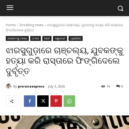
Home
breaking news
ଝାରସୁଗୁଡ଼ାରେ ଚାଞ୍ଚଲ୍ୟ, ଯୁବକଙ୍କୁ ହତ୍ୟା କରି ରାସ୍ତାରେ
ଫିଙ୍ଗିଦେଲେ ଦୁର୍ବୃତ୍ତ
breaking news
crime
local
regional
updates
ଝାରସୁଗୁଡ଼ାରେ ଚାଞ୍ଚଲ୍ୟ, ଯୁବକଙ୍କୁ
ହତ୍ୟା କରି ରାସ୍ତାରେ ଫିଙ୍ଗିଦେଲେ
ଦୁର୍ବୃତ୍ତ
By
preranaexpress
July 3, 2026
16
0