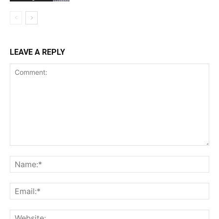
LEAVE A REPLY
Comment:
Na
Ema
Web