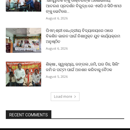
:ସାମ୍ୱାଦିକ ଙ୍କୁ ଡାକ୍ତରଙ୍କ ଅଶୋଭନୀୟ
ଆଚରଣ ପ୍ରଦର୍ଶନ ବିରୁଦ୍ଧ ରେ ଏସପି ଓ ସିଡିଏମଓ
ଙ୍କୁ ଭେଟିଲେ...
August 6, 2026
ପିଏମ୍ ଶ୍ରୀ କେନ୍ଦ୍ରୀୟ ବିଦ୍ୟାଳୟରେ ଠାରେ
ବିକଶିତ ଭାରତ ପାଇଁ ନିଶାମୁକ୍ତ ଯୁବ କାର୍ଯ୍ୟକ୍ରମ
ଅନୁଷ୍ଠିତ
August 6, 2026
ଶିକ୍ଷା , ସ୍ୱାସ୍ଥ୍ୟ, ଜଙ୍ଗଲ ,ଜମି, ଘର ଡିହ, ସିଲିଂ
ଜମି ର ପଟ୍ଟା ପାଇଁ ଅନଶନ କରିବାକୁ ବୈଠକ
August 5, 2026
Load more
RECENT COMMENTS