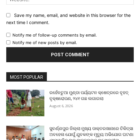
Save my name, email, and website in this browser for the
next time I comment.
Notify me of follow-up comments by email.
Notify me of new posts by email.
MOST POPULAR
ରହେଁନଚୁଆ ମୁଣ୍ଡା ପର୍ଯ୍ୟଟନ କ୍ଷେତ୍ରରେ ବୃହତ୍
ବୃକ୍ଷରୋପଣ, ୨୪୧ ଗଛ ଲଗାଗଲା
August 6, 2026
ସୁବର୍ଣ୍ଣପୁର ଜିଲ୍ଲା ମୁଖ୍ୟ ଡାକ୍ତରଖାନାରେ ଚିକିତ୍ସା
ଅବହେଳା ଯୋଗୁଁ ଯୁବକଙ୍କ ମୃତ୍ୟୁ ଅଭିଯୋଗ ଘଟଣା