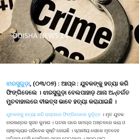
ଝାରସୁଗୁଡ଼ା
, (୦୩/୦୭) : ଆପ୍ର : ଯୁବକଙ୍କୁ ହତ୍ୟା କରି
ଫିଙ୍ଗିଦେଲେ । ଝାରସୁଗୁଡ଼ା ବେଲପାହାଡ଼ ଥାନା ଅନ୍ତର୍ଗତ
ମୁଚବାହାଲରେ ବୀଭତ୍ସ ଭାବେ ହତ୍ୟା କରାଯାଇଛି ।
ଯୁବକଙ୍କୁ ହତ୍ୟା କରି ରାସ୍ତାରେ ଫିଙ୍ଗିଦେଲେ ଦୁର୍ବୃତ୍ତ
। ମୃତ ଯୁବକ
ଝାରଖଣ୍ଡର ସୃଜନ କୁମାର । ଘଟଣା ପରେ ସମଗ୍ର ଅଞ୍ଚଳରେ ଭୟ ଓ
ଚାଞ୍ଚଲ୍ୟର ପରିବେଶ ସୃଷ୍ଟି ହୋଇଛି । ସ୍ଥାନୀୟ ଲୋକେ ମୃତଦେହ
ପଡ଼ିଥିବା ଦେଖି ପୋଲିସକୁ ସୂଚନା ଦେଇଥିଲେ । ଖବର ପାଇ