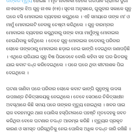
ତାଙ୍କର ମୃତ୍ୟୁ
ହୋଇଛି । ମୃତ ନାବାଳିକା ହେଲେ ଗଗପାଳ ଗ୍ରାମର ଦୁର୍ଗା
ନାଏକଙ୍କ ଝିଅ ରୁନୁ ନାଏକ (୧୫)। ସୂଚନା ଅନୁସାରେ, ଗୁରୁବାର ସକାଳେ ରୁନୁ
ଘରେ ବସି ମୋବାଇଲ ବ୍ୟବହାର କରୁଥିଲେ । ଏହି ସମୟରେ ତାଙ୍କ ମା’ ଓ
ମାମୁଁ ମୋବାଇଲଟି ନେବାକୁ ଚେଷ୍ଟା କରିଥିଲେ । ରୁନୁ ବାରମ୍ବାର
ମୋବାଇଲ ବ୍ୟବହାର କରୁଥିବାରୁ ତାଙ୍କ ବାପା ମାମୁଁଙ୍କୁ ମୋବାଇଲ
ନେଇଯିବାକୁ କହିଥିଲେ । ତେବେ ରୁନୁ ମୋବାଇଲ ନଦେବାରୁ ପରିବାର
ଲୋକେ ତାଙ୍କଠାରୁ ମୋବାଇଲ ଛଡ଼ାଇ ନେଇ ଭାଙ୍ଗି ଦେଇଥିବା ଜଣାପଡ଼ିଛି
। ଏଥିରେ ରାଗିଯାଇ ରୁନୁ ବିଷ ପିଇଦେବେ ବୋଲି କହିବା ସହ ଘର ଭିତରକୁ
ଯାଇ କବାଟ ବନ୍ଦ କରିଦେଇଥିଲେ । ପରେ ଘରେ ଥିବା କୀଟନାଶକ ପିଇ
ଦେଇଥିଲେ ।
ଘଟଣା ଜାଣିବା ପରେ ପରିବାର ଲୋକେ କବାଟ ଭାଙ୍ଗି ରୁନୁଙ୍କୁ ଉଦଳା
ଉପଖଣ୍ଡ ଚିକିତ୍ସାଳୟକୁ ନେଇଥିଲେ। ତେବେ ସେଠାରେ ଚିକିତ୍ସାଧୀନ
ଅବସ୍ଥାରେ କିଛି ସମୟ ପରେ ତାଙ୍କର ମୃତ୍ୟୁ ହୋଇଥିଲା । ଖବର ପାଇ
ରାଜ ବରହମପୁର ଥାନା ପୋଲିସ ହସ୍ପିଟାଲରେ ପହଞ୍ଚି ମୃତଦେହକୁ ଜବତ
କରିଥିବା ବେଳେ ଘଟଣାର ତଦନ୍ତ ଆରମ୍ଭ କରିଛି । ମୃତ୍ୟୁର ପ୍ରକୃତ
କାରଣ ଓ ସମସ୍ତ ପରିସ୍ଥିତିକୁ ନେଇ ପୋଲିସ ଅଧିକ ତଦନ୍ତ ଜାରି ରଖିଛି ।