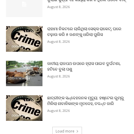
August 8, 2026
ରାହାମା ନିକଟରେ ଚାଲିଥିଲା ସେକ୍ସ ରାକେଟ୍; ଘରେ
ଚଢ଼ାଉ କରି ୫ ଜଣଙ୍କୁ ଧରିଲା ପୁଲିସ
August 8, 2026
ଜାତୀୟ ରାଜପଥ ଉପରେ ହ୍ରାସ ପାଇବ ଦୁର୍ଘଟଣା,
ହଟିବେ ବୁଲା ପଶୁ
August 8, 2026
ଛାତ୍ରୀଙ୍କ ସନ୍ଦେହଜନକ ମୃତ୍ୟୁ: ହଷ୍ଟେଲ ରୁମ୍‌ରୁ
ମିଳିଲା ନାବାଳିକାଙ୍କ ମୃତଦେହ, ତଦନ୍ତ ଜାରି
August 8, 2026
Load more