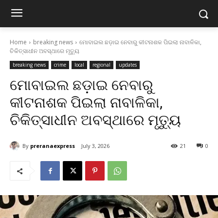
Home
breaking news
ମୋବାଇଲ ଛଡ଼ାଇ ନେବାରୁ କୀଟନାଶକ ପିଇଲା ନାବାଳିକା,
ଚିକିତ୍ସାଧୀନ ଅବସ୍ଥାରେ ମୃତ୍ୟୁ
breaking news
crime
local
regional
updates
ମୋବାଇଲ ଛଡ଼ାଇ ନେବାରୁ
କୀଟନାଶକ ପିଇଲା ନାବାଳିକା,
ଚିକିତ୍ସାଧୀନ ଅବସ୍ଥାରେ ମୃତ୍ୟୁ
By
preranaexpress
July 3, 2026
21
0