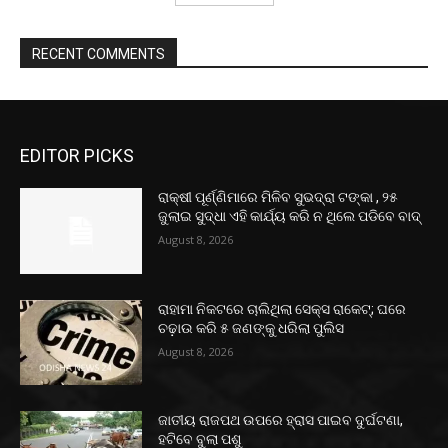
RECENT COMMENTS
EDITOR PICKS
ରାକ୍ଷୀ ପୂର୍ଣ୍ଣିମାରେ ମିଳିବ ସୁଭଦ୍ରା ଟଙ୍କା , ୨୫
ଜୁଲାଇ ସୁଦ୍ଧା ଏହି କାର୍ଯ୍ୟ କରି ନ ଥିଲେ ପଡିବେ ବାଦ୍
August 8, 2026
ରାହାମା ନିକଟରେ ଚାଲିଥିଲା ସେକ୍ସ ରାକେଟ୍; ଘରେ
ଚଢ଼ାଉ କରି ୫ ଜଣଙ୍କୁ ଧରିଲା ପୁଲିସ
August 8, 2026
ଜାତୀୟ ରାଜପଥ ଉପରେ ହ୍ରାସ ପାଇବ ଦୁର୍ଘଟଣା,
ହଟିବେ ବୁଲା ପଶୁ