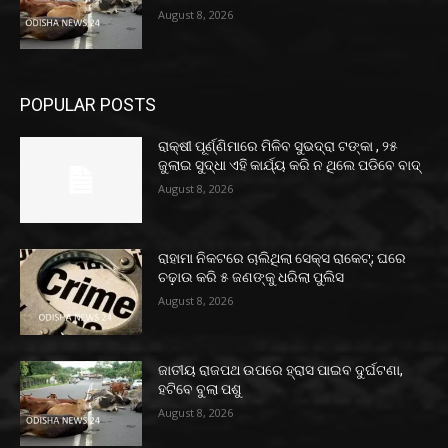
August 8, 2026
POPULAR POSTS
ରାକ୍ଷୀ ପୂର୍ଣ୍ଣିମାରେ ମିଳିବ ସୁଭଦ୍ରା ଟଙ୍କା , ୨୫
ଜୁଲାଇ ସୁଦ୍ଧା ଏହି କାର୍ଯ୍ୟ କରି ନ ଥିଲେ ପଡିବେ ବାଦ୍
August 8, 2026
ରାହାମା ନିକଟରେ ଚାଲିଥିଲା ସେକ୍ସ ରାକେଟ୍; ଘରେ
ଚଢ଼ାଉ କରି ୫ ଜଣଙ୍କୁ ଧରିଲା ପୁଲିସ
August 8, 2026
ଜାତୀୟ ରାଜପଥ ଉପରେ ହ୍ରାସ ପାଇବ ଦୁର୍ଘଟଣା,
ହଟିବେ ବୁଲା ପଶୁ
August 8, 2026