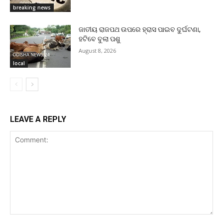
breaking news
ଜାତୀୟ ରାଜପଥ ଉପରେ ହ୍ରାସ ପାଇବ ଦୁର୍ଘଟଣା,
ହଟିବେ ବୁଲା ପଶୁ
August 8, 2026
local
LEAVE A REPLY
Comment: