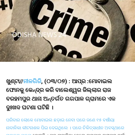
ଖୁଣ୍ଟା//
ନୀଳଗିରି
, (୦୩/୦୭) : ଆପ୍ର :ମୋବାଇଲ
ଫୋନକୁ କେନ୍ଦ୍ର କରି ବାଲେଶ୍ୱର ଜିଲ୍ଲାର ରାଜ
ବରହମପୁର ଥାନା ଅନ୍ତର୍ଗତ ଗଗପାଳ ଗ୍ରାମରେ ଏକ
ଦୁଃଖଦ ଘଟଣା ଘଟିଛି ।
ପରିବାର ଲୋକେ ମୋବାଇଲ ଛଡ଼ାଇ ନେବା ପରେ ଜଣେ ୧୫ ବର୍ଷୀୟା
ନାବାଳିକା କୀଟନାଶକ ପିଇ ଦେଇଥିଲେ । ପରେ ଚିକିତ୍ସାଧୀନ ଅବସ୍ଥାରେ