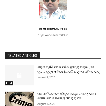
preranaexpress
https://odishanews24.in
RELATED ARTICLES
ରାକ୍ଷୀ ପୂର୍ଣ୍ଣିମାରେ ମିଳିବ ସୁଭଦ୍ରା ଟଙ୍କା , ୨୫
ଜୁଲାଇ ସୁଦ୍ଧା ଏହି କାର୍ଯ୍ୟ କରି ନ ଥିଲେ ପଡିବେ ବାଦ୍
August 8, 2026
local
ରାହାମା ନିକଟରେ ଚାଲିଥିଲା ସେକ୍ସ ରାକେଟ୍; ଘରେ
ଚଢ଼ାଉ କରି ୫ ଜଣଙ୍କୁ ଧରିଲା ପୁଲିସ
August 8, 2026