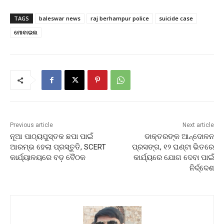
TAGS
baleswar news
raj berhampur police
suicide case
ମୋବାଇଲ
Previous article
Next article
ନୂଆ ପାଠ୍ୟପୁସ୍ତକ ଛପା ପାଇଁ
ଡାକ୍ତରଙ୍କ ଆନ୍ଦୋଳନ
ଆରମ୍ଭ ହେଲା ପ୍ରସ୍ତୁତି, SCERT
ପ୍ରସଙ୍ଗ, ୧୨ ଘଣ୍ଟା ଭିତରେ
କାର୍ଯ୍ୟାଳୟରେ ବଡ଼ ବୈଠକ
କାର୍ଯ୍ୟରେ ଯୋଗ ଦେବା ପାଇଁ
ନିର୍ଦ୍ଦେଶ