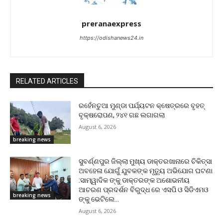
preranaexpress
https://odishanews24.in
RELATED ARTICLES
ରହେଁନଚୁଆ ମୁଣ୍ଡା ପର୍ଯ୍ୟଟନ କ୍ଷେତ୍ରରେ ବୃହତ୍
ବୃକ୍ଷରୋପଣ, ୨୪୧ ଗଛ ଲଗାଗଲା
August 6, 2026
breaking news
ସୁବର୍ଣ୍ଣପୁର ଜିଲ୍ଲା ମୁଖ୍ୟ ଡାକ୍ତରଖାନାରେ ଚିକିତ୍ସା
ଅବହେଳା ଯୋଗୁଁ ଯୁବକଙ୍କ ମୃତ୍ୟୁ ଅଭିଯୋଗ ଘଟଣା
:ସାମ୍ୱାଦିକ ଙ୍କୁ ଡାକ୍ତରଙ୍କ ଅଶୋଭନୀୟ
ଆଚରଣ ପ୍ରଦର୍ଶନ ବିରୁଦ୍ଧ ରେ ଏସପି ଓ ସିଡିଏମଓ
breaking news
ଙ୍କୁ ଭେଟିଲେ...
August 6, 2026