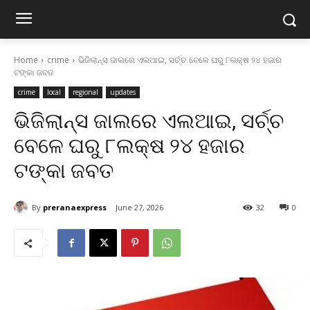
Home
crime
ଭିଜିଲାନ୍ସ ଜାଲରେ ଏଲଆଇ, ସର୍ଚ୍ଚ ବେଳେ ଘରୁ ୮ଲକ୍ଷ ୨୪ ହଜାର
ଟଙ୍କା ଜବତ
crime
local
regional
updates
ଭିଜିଲାନ୍ସ ଜାଲରେ ଏଲଆଇ, ସର୍ଚ୍ଚ
ବେଳେ ଘରୁ ୮ଲକ୍ଷ ୨୪ ହଜାର
ଟଙ୍କା ଜବତ
By
preranaexpress
June 27, 2026
32
0