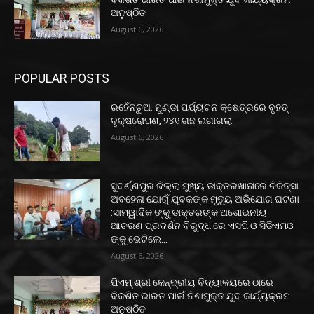
ଅନୁଷ୍ଠିତ
August 6, 2026
POPULAR POSTS
ରହେଁନଚୁଆ ମୁଣ୍ଡା ପର୍ଯ୍ୟଟନ କ୍ଷେତ୍ରରେ ବୃହତ୍
ବୃକ୍ଷରୋପଣ, ୨୪୧ ଗଛ ଲଗାଗଲା
August 6, 2026
ସୁବର୍ଣ୍ଣପୁର ଜିଲ୍ଲା ମୁଖ୍ୟ ଡାକ୍ତରଖାନାରେ ଚିକିତ୍ସା
ଅବହେଳା ଯୋଗୁଁ ଯୁବକଙ୍କ ମୃତ୍ୟୁ ଅଭିଯୋଗ ଘଟଣା
:ସାମ୍ୱାଦିକ ଙ୍କୁ ଡାକ୍ତରଙ୍କ ଅଶୋଭନୀୟ
ଆଚରଣ ପ୍ରଦର୍ଶନ ବିରୁଦ୍ଧ ରେ ଏସପି ଓ ସିଡିଏମଓ
ଙ୍କୁ ଭେଟିଲେ...
August 6, 2026
ପିଏମ୍ ଶ୍ରୀ କେନ୍ଦ୍ରୀୟ ବିଦ୍ୟାଳୟରେ ଠାରେ
ବିକଶିତ ଭାରତ ପାଇଁ ନିଶାମୁକ୍ତ ଯୁବ କାର୍ଯ୍ୟକ୍ରମ
ଅନୁଷ୍ଠିତ