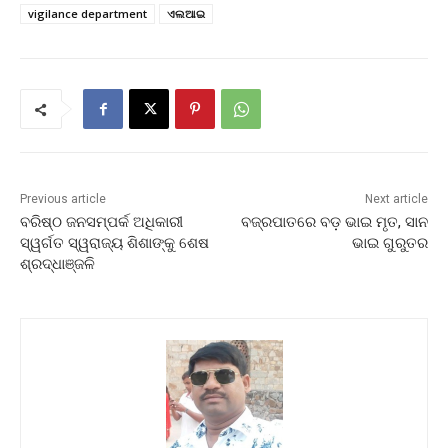
vigilance department
ଏଲଆଇ
Previous article
Next article
ବରିଷ୍ଠ ଜନସମ୍ପର୍କ ଅଧିକାରୀ
ବଜ୍ରପାତରେ ବଡ଼ ଭାଇ ମୃତ, ସାନ
ସ୍ୱର୍ଗତ ସ୍ୱରାଜ୍ୟ ଶିଶାଙ୍କୁ ଶେଷ
ଭାଇ ଗୁରୁତର
ଶ୍ରଦ୍ଧାଞ୍ଜଳି