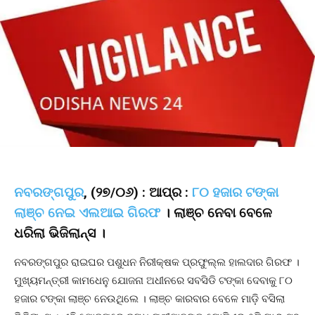
ନବରଙ୍ଗପୁର
, (୨୭/୦୬) : ଆପ୍ର :
୮୦ ହଜାର ଟଙ୍କା
ଲାଞ୍ଚ ନେଇ ଏଲଆଇ ଗିରଫ
। ଲାଞ୍ଚ ନେବା ବେଳେ
ଧରିଲା ଭିଜିଲାନ୍ସ ।
ନବରଙ୍ଗପୁର ରାଇଘର ପଶୁଧନ ନିରୀକ୍ଷକ ପ୍ରଫୁଲ୍ଲ ହାଲଦାର ଗିରଫ ।
ମୁଖ୍ୟମନ୍ତ୍ରୀ କାମଧେନୁ ଯୋଜନା ଅଧୀନରେ ସବସିଡି ଟଙ୍କା ଦେବାକୁ ୮୦
ହଜାର ଟଙ୍କା ଲାଞ୍ଚ ନେଉଥିଲେ । ଲାଞ୍ଚ କାରବାର ବେଳେ ମାଡ଼ି ବସିଲା