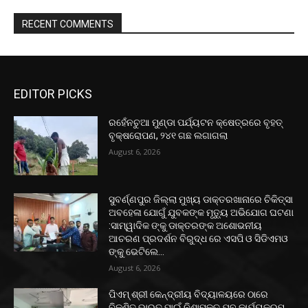
RECENT COMMENTS
EDITOR PICKS
ରହେଁନଚୁଆ ମୁଣ୍ଡା ପର୍ଯ୍ୟଟନ କ୍ଷେତ୍ରରେ ବୃହତ୍
ବୃକ୍ଷରୋପଣ, ୨୪୧ ଗଛ ଲଗାଗଲା
August 6, 2026
ସୁବର୍ଣ୍ଣପୁର ଜିଲ୍ଲା ମୁଖ୍ୟ ଡାକ୍ତରଖାନାରେ ଚିକିତ୍ସା
ଅବହେଳା ଯୋଗୁଁ ଯୁବକଙ୍କ ମୃତ୍ୟୁ ଅଭିଯୋଗ ଘଟଣା
:ସାମ୍ୱାଦିକ ଙ୍କୁ ଡାକ୍ତରଙ୍କ ଅଶୋଭନୀୟ
ଆଚରଣ ପ୍ରଦର୍ଶନ ବିରୁଦ୍ଧ ରେ ଏସପି ଓ ସିଡିଏମଓ
ଙ୍କୁ ଭେଟିଲେ...
August 6, 2026
ପିଏମ୍ ଶ୍ରୀ କେନ୍ଦ୍ରୀୟ ବିଦ୍ୟାଳୟରେ ଠାରେ
ବିକଶିତ ଭାରତ ପାଇଁ ନିଶାମୁକ୍ତ ଯୁବ କାର୍ଯ୍ୟକ୍ରମ