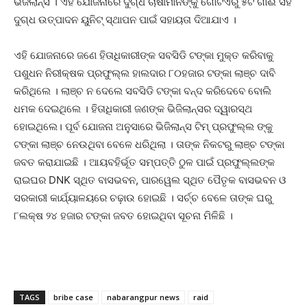
ଭିଜିଲାନ୍ସ । ଏହି ଯୋଜନାରେ ଦୁଗ୍ଧ ଚାଷୀମାନଙ୍କୁ ଗୋଟିଏରୁ ୫ଟି ଗାଈ ସହ
ଦୁଗ୍ଧ ଉତ୍ପାଦନ ୟୁନିଟ୍ ସ୍ଥାପନ ପାଇଁ ସହାୟତା ଦିଆଯାଏ ।
ଏହି ଯୋଜନାରେ ଜଣେ ହିତାଧିକାରୀଙ୍କ ସବସିଡି ଟଙ୍କା ମୁକ୍ତ କରିବାକୁ
ପଶୁଧନ ନିରୀକ୍ଷକ ପ୍ରଫୁଲ୍ଲ ହାଲଦାର ୮୦ହଜାର ଟଙ୍କା ଲାଞ୍ଚ ଦାବି
କରିଥିଲେ । ଲାଞ୍ଚ ନ ଦେଲେ ସବସିଡି ଟଙ୍କା ବନ୍ଦ କରିଦେବେ ବୋଲି
ଧମକ ଦେଇଥିଲେ । ହିତାଧିକାରୀ ଜଣଙ୍କ ଭିଜିଲାନ୍ସର ଦ୍ୱାରସ୍ଥ
ହୋଇଥିଲେ। ପୂର୍ବ ଯୋଜନା ଅନୁସାରେ ଭିଜିଲାନ୍ସ ଟିମ୍ ପ୍ରଫୁଲ୍ଲ ଙ୍କୁ
ଟଙ୍କା ଲାଞ୍ଚ ନେଉଥିବା ବେଳେ ଧରିଥିଲା । ତାଙ୍କ ନିକଟରୁ ଲାଞ୍ଚ ଟଙ୍କା
ଜବତ କରାଯାଇଛି । ଆୟବହିର୍ଭୂତ ସମ୍ପତ୍ତି ଠୁଳ ପାଇଁ ପ୍ରଫୁଲ୍ଲଙ୍କ
ରାଇଘର DNK ସ୍ଥିତ ବାସଭବନ, ପାରୱେଲ ସ୍ଥିତ ପୈତୃକ ବାସଭବନ ଓ
ସରକାରୀ କାର୍ଯ୍ୟାଳୟରେ ଚଢ଼ାଉ ହୋଇଛି । ସର୍ଚ୍ଚ ବେଳେ ତାଙ୍କ ଘରୁ
୮ଲକ୍ଷ ୨୪ ହଜାର ଟଙ୍କା ଜବତ ହୋଇଥିବା ସୂଚନା ମିଳିଛି ।
TAGS
bribe case
nabarangpur news
raid