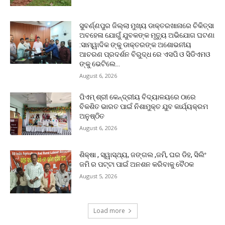
ସୁବର୍ଣ୍ଣପୁର ଜିଲ୍ଲା ମୁଖ୍ୟ ଡାକ୍ତରଖାନାରେ ଚିକିତ୍ସା
ଅବହେଳା ଯୋଗୁଁ ଯୁବକଙ୍କ ମୃତ୍ୟୁ ଅଭିଯୋଗ ଘଟଣା
:ସାମ୍ୱାଦିକ ଙ୍କୁ ଡାକ୍ତରଙ୍କ ଅଶୋଭନୀୟ
ଆଚରଣ ପ୍ରଦର୍ଶନ ବିରୁଦ୍ଧ ରେ ଏସପି ଓ ସିଡିଏମଓ
ଙ୍କୁ ଭେଟିଲେ...
August 6, 2026
ପିଏମ୍ ଶ୍ରୀ କେନ୍ଦ୍ରୀୟ ବିଦ୍ୟାଳୟରେ ଠାରେ
ବିକଶିତ ଭାରତ ପାଇଁ ନିଶାମୁକ୍ତ ଯୁବ କାର୍ଯ୍ୟକ୍ରମ
ଅନୁଷ୍ଠିତ
August 6, 2026
ଶିକ୍ଷା , ସ୍ୱାସ୍ଥ୍ୟ, ଜଙ୍ଗଲ ,ଜମି, ଘର ଡିହ, ସିଲିଂ
ଜମି ର ପଟ୍ଟା ପାଇଁ ଅନଶନ କରିବାକୁ ବୈଠକ
August 5, 2026
Load more