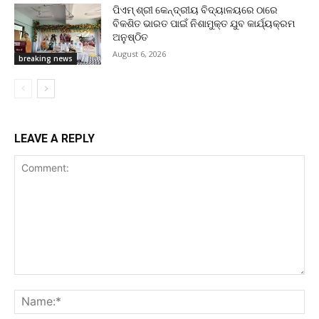
ପିଏମ୍ ଶ୍ରୀ କେନ୍ଦ୍ରୀୟ ବିଦ୍ୟାଳୟରେ ଠାରେ
ବିକଶିତ ଭାରତ ପାଇଁ ନିଶାମୁକ୍ତ ଯୁବ କାର୍ଯ୍ୟକ୍ରମ
ଅନୁଷ୍ଠିତ
August 6, 2026
breaking news
LEAVE A REPLY
Comment:
Na