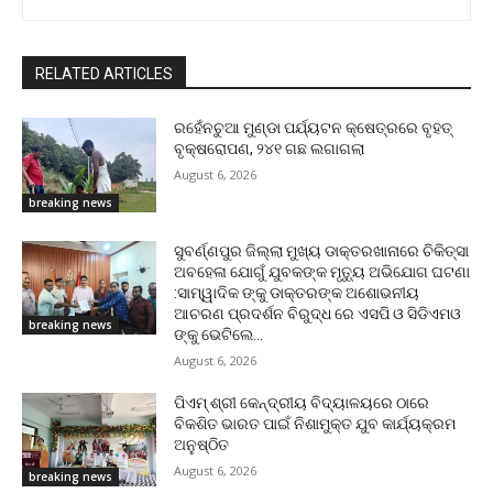
RELATED ARTICLES
ରହେଁନଚୁଆ ମୁଣ୍ଡା ପର୍ଯ୍ୟଟନ କ୍ଷେତ୍ରରେ ବୃହତ୍
ବୃକ୍ଷରୋପଣ, ୨୪୧ ଗଛ ଲଗାଗଲା
August 6, 2026
breaking news
ସୁବର୍ଣ୍ଣପୁର ଜିଲ୍ଲା ମୁଖ୍ୟ ଡାକ୍ତରଖାନାରେ ଚିକିତ୍ସା
ଅବହେଳା ଯୋଗୁଁ ଯୁବକଙ୍କ ମୃତ୍ୟୁ ଅଭିଯୋଗ ଘଟଣା
:ସାମ୍ୱାଦିକ ଙ୍କୁ ଡାକ୍ତରଙ୍କ ଅଶୋଭନୀୟ
ଆଚରଣ ପ୍ରଦର୍ଶନ ବିରୁଦ୍ଧ ରେ ଏସପି ଓ ସିଡିଏମଓ
breaking news
ଙ୍କୁ ଭେଟିଲେ...
August 6, 2026
ପିଏମ୍ ଶ୍ରୀ କେନ୍ଦ୍ରୀୟ ବିଦ୍ୟାଳୟରେ ଠାରେ
ବିକଶିତ ଭାରତ ପାଇଁ ନିଶାମୁକ୍ତ ଯୁବ କାର୍ଯ୍ୟକ୍ରମ
ଅନୁଷ୍ଠିତ
August 6, 2026
breaking news