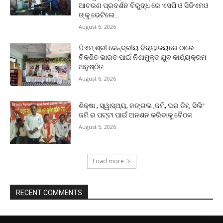
ଆଚରଣ ପ୍ରଦର୍ଶନ ବିରୁଦ୍ଧ ରେ ଏସପି ଓ ସିଡିଏମଓ
ଙ୍କୁ ଭେଟିଲେ...
August 6, 2026
ପିଏମ୍ ଶ୍ରୀ କେନ୍ଦ୍ରୀୟ ବିଦ୍ୟାଳୟରେ ଠାରେ
ବିକଶିତ ଭାରତ ପାଇଁ ନିଶାମୁକ୍ତ ଯୁବ କାର୍ଯ୍ୟକ୍ରମ
ଅନୁଷ୍ଠିତ
August 6, 2026
ଶିକ୍ଷା , ସ୍ୱାସ୍ଥ୍ୟ, ଜଙ୍ଗଲ ,ଜମି, ଘର ଡିହ, ସିଲିଂ
ଜମି ର ପଟ୍ଟା ପାଇଁ ଅନଶନ କରିବାକୁ ବୈଠକ
August 5, 2026
Load more
RECENT COMMENTS