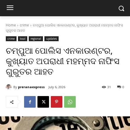
Home
crime
ଚମ୍ପୁଆ ପୋଲିସ ଏନକାଉଣ୍ଟର, କୁଖ୍ୟାତ ଅପରାଧୀ ମହମ୍ମଦ ନାଫିସ
ଗୁରୁତର ଆହତ
crime
local
regional
updates
ଚମ୍ପୁଆ ପୋଲିସ ଏନକାଉଣ୍ଟର,
କୁଖ୍ୟାତ ଅପରାଧୀ ମହମ୍ମଦ ନାଫିସ
ଗୁରୁତର ଆହତ
By
preranaexpress
July 6, 2026
31
0