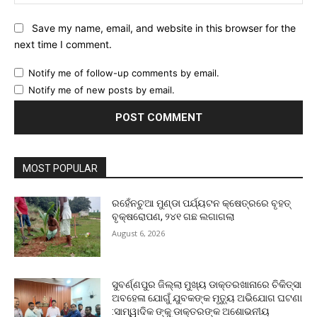
Save my name, email, and website in this browser for the
next time I comment.
Notify me of follow-up comments by email.
Notify me of new posts by email.
MOST POPULAR
ରହେଁନଚୁଆ ମୁଣ୍ଡା ପର୍ଯ୍ୟଟନ କ୍ଷେତ୍ରରେ ବୃହତ୍
ବୃକ୍ଷରୋପଣ, ୨୪୧ ଗଛ ଲଗାଗଲା
August 6, 2026
ସୁବର୍ଣ୍ଣପୁର ଜିଲ୍ଲା ମୁଖ୍ୟ ଡାକ୍ତରଖାନାରେ ଚିକିତ୍ସା
ଅବହେଳା ଯୋଗୁଁ ଯୁବକଙ୍କ ମୃତ୍ୟୁ ଅଭିଯୋଗ ଘଟଣା
:ସାମ୍ୱାଦିକ ଙ୍କୁ ଡାକ୍ତରଙ୍କ ଅଶୋଭନୀୟ