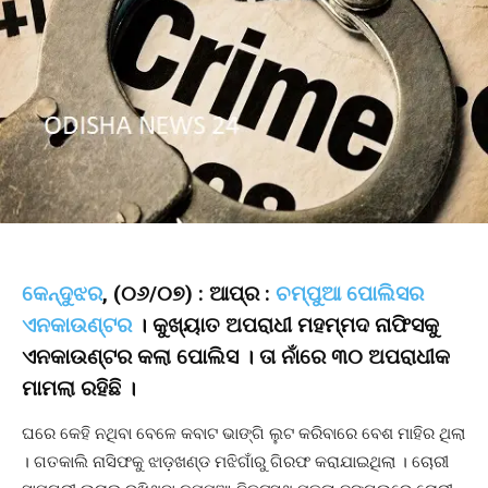
କେନ୍ଦୁଝର
, (୦୬/୦୭) : ଆପ୍ର :
ଚମ୍ପୁଆ ପୋଲିସର
ଏନକାଉଣ୍ଟର
। କୁଖ୍ୟାତ ଅପରାଧୀ ମହମ୍ମଦ ନାଫିସକୁ
ଏନକାଉଣ୍ଟର କଲା ପୋଲିସ । ତା ନାଁରେ ୩୦ ଅପରାଧୀକ
ମାମଲା ରହିଛି ।
ଘରେ କେହି ନଥିବା ବେଳେ କବାଟ ଭାଙ୍ଗି ଲୁଟ କରିବାରେ ବେଶ ମାହିର ଥିଲା
। ଗତକାଲି ନାସିଫକୁ ଝାଡ଼ଖଣ୍ଡ ମଝିଗାଁରୁ ଗିରଫ କରାଯାଇଥିଲା । ଚୋରୀ