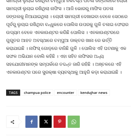
ସାମଗ୍ରୀ ଲୁଚାଇ ରଖିଥିବା ଚମ୍ପୁଆ ନିକଟସ୍ଥ ପତଳା ଜଙ୍ଗଲରେ ଚୋରୀ
ସାମଗ୍ରୀ ଲୁଚାଇ ରଖିଥିଲା ନାଫିସ । ଆଜି ଭୋରରୁ ମାଫିସ ପତଳା
ଜଙ୍ଗଲକୁ ନିଆଯାଇଥିଲା । ଚୋରୀ ସାମଗ୍ରୀ ଦେଖାଇବା ବେଳେ ସେଠାରେ
ପୂର୍ବରୁ ଲୁଚାଇ ରଖିଥିବା ବନ୍ଧୁକରେ ପୋଲିସ ଉପରକୁ ଗୁଳି ଚଳାଇ ଫେରାର
ଉଦ୍ୟମ ବେଳେ ଏନକାଉଣ୍ଟର କରିଛି ପୋଲିସ । ଏନକାଉଣ୍ଟରରେ
ଗୁରୁତର ଆହତ ଅବସ୍ଥାରେ ଚମ୍ପୁଆ ଡାକ୍ତର ଖାନା ରେ ଭର୍ତ୍ତି
କରାଯାଇଛି । ନାଫିସ୍ ଗୋଡ଼ରେ ବାଜିଛି ଗୁଳି । ପୋଲିସ ଏହି ଘଟଣାକୁ ଏକ
ସଫଳ ଅଭିଯାନ ବୋଲି କହିଛି । ଏହା ସହିତ ନାଫିସର ଅନ୍ୟ
ସହଯୋଗୀମାନଙ୍କ ସମ୍ପର୍କରେ ତଦନ୍ତ ଜାରି ରହିଛି । ଅଞ୍ଚଳରେ ଏହି
ଏନକାଉଣ୍ଟର ପରେ ସୁରକ୍ଷା ବ୍ୟବସ୍ଥାକୁ ଆହୁରି କଡ଼ା କରାଯାଇଛି ।
TAGS
champua police
encounter
kendujhar news