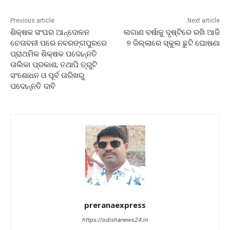
Previous article
Next article
ଶିକ୍ଷକ ସଂଘର ଆନ୍ଦୋଳନ
ଲଗାଣ ବର୍ଷାକୁ ଦୃଷ୍ଟିରେ ରଖି ଆଜି
ଚେତାବନୀ ପରେ ନବରଙ୍ଗପୁରରେ
୭ ଜିଲ୍ଲାରେ ସ୍କୁଲ ଛୁଟି ଘୋଷଣା
ପ୍ରାଥମିକ ଶିକ୍ଷକ ପଦୋନ୍ନତି
ତାଲିକା ପ୍ରକାଶ; ତଥାପି ତ୍ରୁଟି
ସଂଶୋଧନ ଓ ପୂର୍ବ ତାରିଖରୁ
ପଦୋନ୍ନତି ଦାବି
preranaexpress
https://odishanews24.in