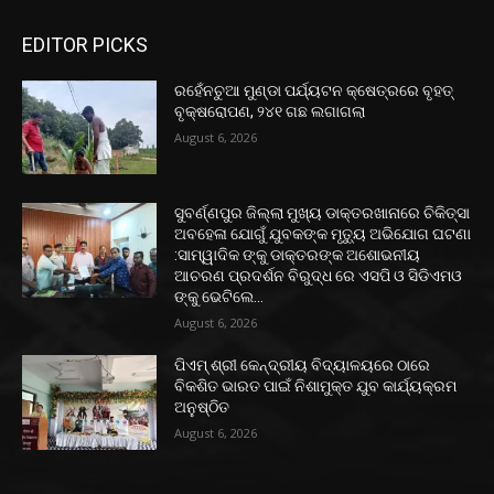
EDITOR PICKS
ରହେଁନଚୁଆ ମୁଣ୍ଡା ପର୍ଯ୍ୟଟନ କ୍ଷେତ୍ରରେ ବୃହତ୍
ବୃକ୍ଷରୋପଣ, ୨୪୧ ଗଛ ଲଗାଗଲା
August 6, 2026
ସୁବର୍ଣ୍ଣପୁର ଜିଲ୍ଲା ମୁଖ୍ୟ ଡାକ୍ତରଖାନାରେ ଚିକିତ୍ସା
ଅବହେଳା ଯୋଗୁଁ ଯୁବକଙ୍କ ମୃତ୍ୟୁ ଅଭିଯୋଗ ଘଟଣା
:ସାମ୍ୱାଦିକ ଙ୍କୁ ଡାକ୍ତରଙ୍କ ଅଶୋଭନୀୟ
ଆଚରଣ ପ୍ରଦର୍ଶନ ବିରୁଦ୍ଧ ରେ ଏସପି ଓ ସିଡିଏମଓ
ଙ୍କୁ ଭେଟିଲେ...
August 6, 2026
ପିଏମ୍ ଶ୍ରୀ କେନ୍ଦ୍ରୀୟ ବିଦ୍ୟାଳୟରେ ଠାରେ
ବିକଶିତ ଭାରତ ପାଇଁ ନିଶାମୁକ୍ତ ଯୁବ କାର୍ଯ୍ୟକ୍ରମ
ଅନୁଷ୍ଠିତ
August 6, 2026