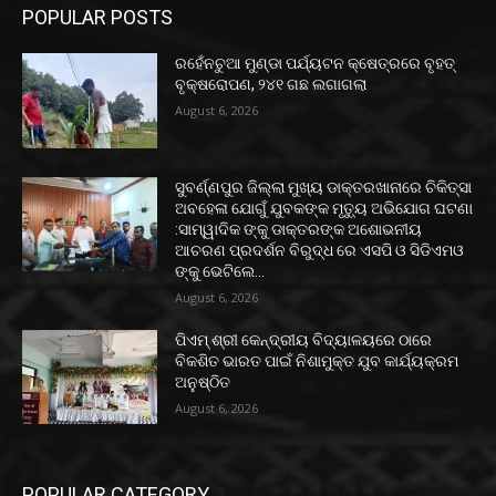
POPULAR POSTS
ରହେଁନଚୁଆ ମୁଣ୍ଡା ପର୍ଯ୍ୟଟନ କ୍ଷେତ୍ରରେ ବୃହତ୍
ବୃକ୍ଷରୋପଣ, ୨୪୧ ଗଛ ଲଗାଗଲା
August 6, 2026
ସୁବର୍ଣ୍ଣପୁର ଜିଲ୍ଲା ମୁଖ୍ୟ ଡାକ୍ତରଖାନାରେ ଚିକିତ୍ସା
ଅବହେଳା ଯୋଗୁଁ ଯୁବକଙ୍କ ମୃତ୍ୟୁ ଅଭିଯୋଗ ଘଟଣା
:ସାମ୍ୱାଦିକ ଙ୍କୁ ଡାକ୍ତରଙ୍କ ଅଶୋଭନୀୟ
ଆଚରଣ ପ୍ରଦର୍ଶନ ବିରୁଦ୍ଧ ରେ ଏସପି ଓ ସିଡିଏମଓ
ଙ୍କୁ ଭେଟିଲେ...
August 6, 2026
ପିଏମ୍ ଶ୍ରୀ କେନ୍ଦ୍ରୀୟ ବିଦ୍ୟାଳୟରେ ଠାରେ
ବିକଶିତ ଭାରତ ପାଇଁ ନିଶାମୁକ୍ତ ଯୁବ କାର୍ଯ୍ୟକ୍ରମ
ଅନୁଷ୍ଠିତ
August 6, 2026
POPULAR CATEGORY