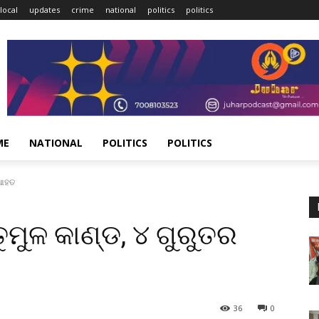
local
updates
crime
national
politics
politics
ME
NATIONAL
POLITICS
POLITICS
ର ଆହତ
 ତୁମୁଳ କାଣ୍ଡ, ୪ ଗୁରୁତର
36
0