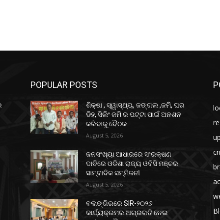
POPULAR POSTS
P
ର
ଶିକ୍ଷା , ସ୍ୱାସ୍ଥ୍ୟ, ଜଙ୍ଗଲ ,ଜମି, ଘର
lo
ଡିହ, ସିଲିଂ ଜମି ର ପଟ୍ଟା ପାଇଁ ଅନଶନ
re
କରିବାକୁ ବୈଠକ
August 5, 2026
u
c
ଜନସଂଖ୍ୟା ଆଧାରରେ ସଂରକ୍ଷଣ
ଦାବିରେ ଓଡିଶା ରାଜ୍ୟ ଓବିସି ମଞ୍ଚର
b
ସାମ୍ବାଦିକ ସମ୍ମିଳନୀ
ac
August 5, 2026
w
ବଲାଙ୍ଗିରରେ SIR-୨୦୨୬
B
କାର୍ଯ୍ୟକ୍ରମର ଅଗ୍ରଗତି ନେଇ