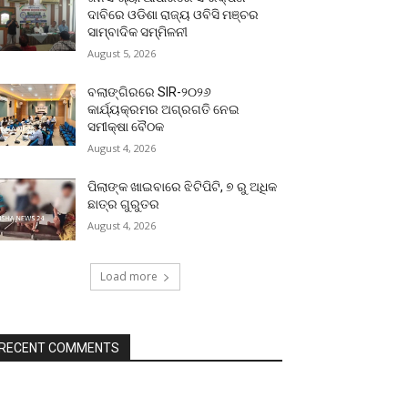
ଦାବିରେ ଓଡିଶା ରାଜ୍ୟ ଓବିସି ମଞ୍ଚର
ସାମ୍ବାଦିକ ସମ୍ମିଳନୀ
August 5, 2026
ବଲାଙ୍ଗିରରେ SIR-୨୦୨୬
କାର୍ଯ୍ୟକ୍ରମର ଅଗ୍ରଗତି ନେଇ
ସମୀକ୍ଷା ବୈଠକ
August 4, 2026
ପିଲାଙ୍କ ଖାଇବାରେ ଝିଟିପିଟି, ୭ ରୁ ଅଧିକ
ଛାତ୍ର ଗୁରୁତର
August 4, 2026
Load more
RECENT COMMENTS