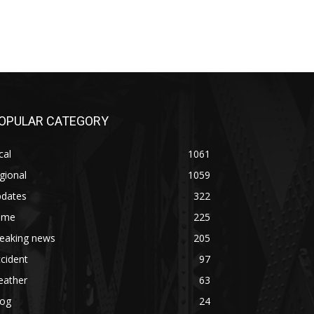
OPULAR CATEGORY
cal
1061
gional
1059
pdates
322
rime
225
reaking news
205
cident
97
eather
63
log
24