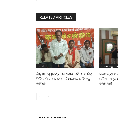
RELATED ARTICLES
local
breaking ne
ଶିକ୍ଷା , ସ୍ୱାସ୍ଥ୍ୟ, ଜଙ୍ଗଲ ,ଜମି, ଘର ଡିହ,
ଜନସଂଖ୍ୟା ଆ
ସିଲିଂ ଜମି ର ପଟ୍ଟା ପାଇଁ ଅନଶନ କରିବାକୁ
ଓଡିଶା ରାଜ୍ୟ 
ବୈଠକ
ସମ୍ମିଳନୀ