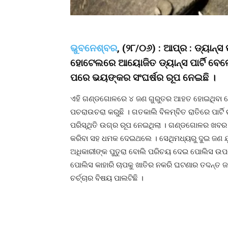
ଭୁବନେଶ୍ବର
, (୨୮/୦୬) : ଆପ୍ର : ଡ୍ୟାନ୍ସ
ହୋଟେଲରେ ଆୟୋଜିତ ଡ୍ୟାନ୍ସ ପାର୍ଟି ବେ
ପରେ ଭୟଙ୍କର ସଂଘର୍ଷର ରୂପ ନେଇଛି ।
ଏହି ଗଣ୍ଡଗୋଳରେ ୪ ଜଣ ଗୁରୁତର ଆହତ ହୋଇଥିବା ବେ
ପଚରାଉଚରା କରୁଛି । ଗତକାଲି ବିଳମ୍ବିତ ରାତିରେ ପାର୍ଟି
ପରିସ୍ଥିତି ଉଗ୍ର ରୂପ ନେଇଥିଲା । ଗଣ୍ଡଗୋଳର ଖବର ପ
କରିବା ସହ ଧମକ ଦେଇଥଲେ । ସେଥିମଧ୍ୟରୁ ଦୁଇ ଜଣ ଯୁ
ଅଧିକାରୀଙ୍କ ପୁତୁରା ବୋଲି ପରିଚୟ ଦେଇ ପୋଲିସ ଉପରେ
ପୋଲିସ କାହାରି ଚାପକୁ ଖାତିର ନକରି ଘଟଣାର ତଦନ୍ତ ଜାର
ଚର୍ଚ୍ଚାର ବିଷୟ ପାଲଟିଛି ।