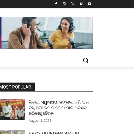
MOST POPULAR
ଶିକ୍ଷା , ସ୍ୱାସ୍ଥ୍ୟ, ଜଙ୍ଗଲ ,ଜମି, ଘର
ଡିହ, ସିଲିଂ ଜମି ର ପଟ୍ଟା ପାଇଁ ଅନଶନ
କରିବାକୁ ବୈଠକ
August 5, 2026
ଜନସଂଖ୍ୟା ଆଧାରରେ ସଂରକ୍ଷଣ