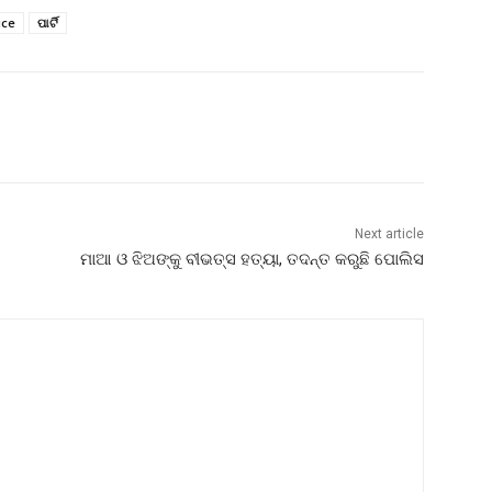
ice
ପାର୍ଟି
Next article
ମାଆ ଓ ଝିଅଙ୍କୁ ବୀଭତ୍ସ ହତ୍ୟା, ତଦନ୍ତ କରୁଛି ପୋଲିସ