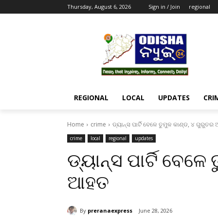
Thursday, August 6, 2026
Sign in / Join
regional
REGIONAL
LOCAL
UPDATES
CRI
Home
crime
ଡ୍ୟାନ୍ସ ପାର୍ଟି ବେଳେ ତୁମୁଳ କାଣ୍ଡ, ୪ ଗୁରୁତ
crime
local
regional
updates
ଡ୍ୟାନ୍ସ ପାର୍ଟି ବେଳେ
ଆହତ
By
preranaexpress
June 28, 2026