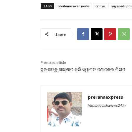
TAGS
bhubaneswar news
crime
nayapalli pol
Share
Previous article
ସୁଜାତାଙ୍କୁ ସାକ୍ଷାତ କରି ସ୍ୱାଗତ ଜଣାଇଲେ ଗିରାଜ
preranaexpress
https://odishanews24.in