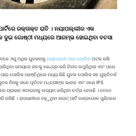
 ପାର୍ଟିରେ ରକ୍ତାକ୍ତ ରାତି । ନୟାପଲ୍ଲୀର ଏକ
ଳେ ଦୁଇ ଗୋଷ୍ଠୀ ମଧ୍ୟରେ ଆରମ୍ଭ ହୋଇଥିବା ବଚସା
ଳେ ୬ରୁ ଅଧିକ ଯୁବକଙ୍କୁ
ନୟାପଲ୍ଲୀ ଥାନା ପୋଲିସ
ଅଟକ ରଖି
 ଚାଲିଥିବା ସମୟରେ ନାଚକୁ କେନ୍ଦ୍ର କରି ବିବାଦ ଉପୁଜିଥିଲା ଏବଂ ପରେ
ାଇ ପୋଲିସ ପହଞ୍ଚିଥିଲେ ମଧ୍ୟ କିଛି ଯୁବକ ପୋଲିସ ସହ ଯୁକ୍ତିତର୍କ
ବକ ନିଜକୁ ଜଣେ ପୂର୍ବତନ ମନ୍ତ୍ରୀଙ୍କ ଭଣଜା ଏବଂ ଜଣେ IPS
 ପ୍ରଭାବ ଖଟାଇବାକୁ ଉଦ୍ୟମ କରିଥିବା ଚର୍ଚ୍ଚା ହେଉଛି । ତେବେ
ି ରଖିଛି । ରାଜଧାନୀରେ ବଢ଼ୁଥିବା ନାଇଟ୍ ପାର୍ଟି ଗଣ୍ଡଗୋଳ ପୁଣିଥରେ