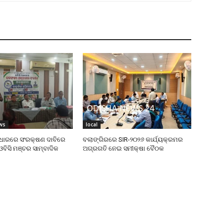
ws
local
ଧାରରେ ସଂରକ୍ଷଣ ଦାବିରେ
ବଲାଙ୍ଗିରରେ SIR-୨୦୨୬ କାର୍ଯ୍ୟକ୍ରମର
ଓବିସି ମଞ୍ଚର ସାମ୍ବାଦିକ
ଅଗ୍ରଗତି ନେଇ ସମୀକ୍ଷା ବୈଠକ