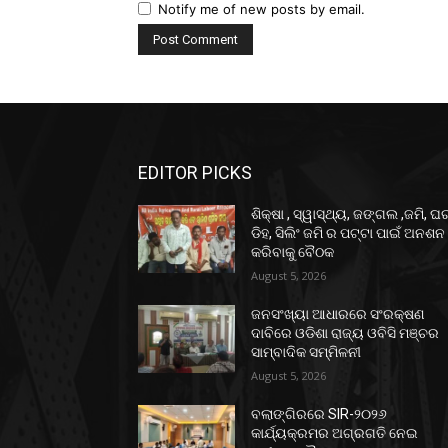
Notify me of new posts by email.
EDITOR PICKS
ଶିକ୍ଷା , ସ୍ୱାସ୍ଥ୍ୟ, ଜଙ୍ଗଲ ,ଜମି, ଘ
ଡିହ, ସିଲିଂ ଜମି ର ପଟ୍ଟା ପାଇଁ ଅନଶନ
କରିବାକୁ ବୈଠକ
August 5, 2026
ଜନସଂଖ୍ୟା ଆଧାରରେ ସଂରକ୍ଷଣ
ଦାବିରେ ଓଡିଶା ରାଜ୍ୟ ଓବିସି ମଞ୍ଚର
ସାମ୍ବାଦିକ ସମ୍ମିଳନୀ
August 5, 2026
ବଲାଙ୍ଗିରରେ SIR-୨୦୨୬
କାର୍ଯ୍ୟକ୍ରମର ଅଗ୍ରଗତି ନେଇ