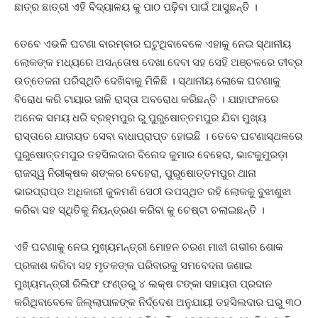
ଛାତ୍ର ଛାତ୍ରୀ ଏହି ବିଦ୍ୟାଳୟ କୁ ପାଠ ପଢ଼ିବା ପାଇଁ ଆସୁଛନ୍ତି ।
ତେବେ ଏଭଳି ଘଟଣା ବାରମ୍ବାର ଘଟୁଥିବାବେଳେ ଏହାକୁ ନେଇ ସ୍ଥାନୀୟ
ଲୋକଙ୍କ ମଧ୍ୟରେ ଅସନ୍ତୋଷ ଦେଖା ଦେବା ସହ ସେହି ଅଞ୍ଚଳରେ ତୀବ୍ର
ଉତ୍ତେଜନା ପରିସ୍ଥିତି ଦେଖିବାକୁ ମିଳିଛି । ସ୍ଥାନୀୟ ଲୋକେ ଘଟଣାକୁ
ବିରୋଧ କରି ଟାୟାର ଜାଳି ରାସ୍ତା ଅବରୋଧ କରିଛନ୍ତି । ଯାହାଫଳରେ
ଅନେକ ସମୟ ଧରି ବ୍ରହ୍ମପୁର ରୁ ପୁରୁଷୋତ୍ତମପୁର ଯିବା ମୁଖ୍ୟ
ରାସ୍ତାରେ ଯାତାୟତ ସେବା ବାଧାପ୍ରାପ୍ତ ହୋଇଛି । ତେବେ ଘଟଣାସ୍ଥଳରେ
ପୁରୁଷୋତ୍ତମପୁର ତହସିଲଦାର ବିନୋଦ କୁମାର ବେହେରା, ଭାଟକୁମୁରଡ଼ା
ରାଜସ୍ୱ ନିରୀକ୍ଷକ ଶଙ୍କର ବେହେରା, ପୁରୁଷୋତ୍ତମପୁର ଥାନା
ଭାରପ୍ରାପ୍ତ ଅଧିକାରୀ କୁଳମଣି ସେଠୀ ଉପସ୍ଥିତ ରହି ଲୋକକୁ ବୁଝାଶୁଝା
କରିବା ସହ ସ୍ଥିତିକୁ ନିୟନ୍ତ୍ରଣ କରିବା କୁ ଚେଷ୍ଟା ଚଲାଇଛନ୍ତି ।
ଏହି ଘଟଣାକୁ ନେଇ ମୁଖ୍ୟମନ୍ତ୍ରୀ ମୋହନ ଚରଣ ମାଝୀ ଗଭୀର ଶୋକ
ପ୍ରକାଶ କରିବା ସହ ମୃତକଙ୍କ ପରିବାରକୁ ସମବେଦନା ଜଣାଇ
ମୁଖ୍ୟମନ୍ତ୍ରୀ ରିଲିଫ ଫଣ୍ଡରୁ ୪ ଲକ୍ଷ ଟଙ୍କା ସହାୟତା ପ୍ରଦାନ
କରିଥିବାବେଳେ ଜିଲ୍ଲାପାଳଙ୍କ ନିର୍ଦ୍ଦେଶ ଅନୁଯାୟୀ ତହସିଲଦାର ଘରୁ ୩୦