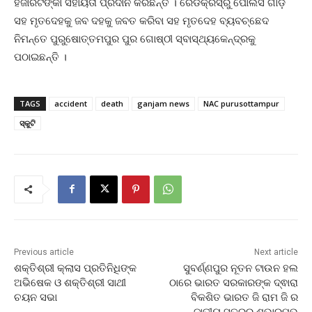
ହଜାରଟଙ୍କା ସହାୟତା ପ୍ରଦାନ କରିଛନ୍ତି । ରେଡକ୍ରସ୍‌ରୁ ପୋଲିସ ଗାଡ଼ି
ସହ ମୃତଦେହକୁ ଜବ ଦହକୁ ଜବତ କରିବା ସହ ମୃତଦେହ ବ୍ୟବଚ୍ଛେଦ
ନିମନ୍ତେ ପୁରୁଷୋତ୍ତମପୁର ପୁର ଗୋଷ୍ଠୀ ସ୍ବାସ୍ଥ୍ୟକେନ୍ଦ୍ରକୁ
ପଠାଇଛନ୍ତି ।
TAGS
accident
death
ganjam news
NAC purusottampur
ସ୍କୁଟି
Previous article
Next article
ଶକ୍ତିଶ୍ରୀ କ୍ଲାସ ପ୍ରତିନିଧିଙ୍କ
ସୁବର୍ଣ୍ଣପୁର ନୂତନ ଟାଉନ ହଲ
ଅଭିଷେକ ଓ ଶକ୍ତିଶ୍ରୀ ସାଥୀ
ଠାରେ ଭାରତ ସରକାରଙ୍କ ଦ୍ଵାରା
ଚୟନ ସଭା
ବିକଶିତ ଭାରତ ଜି ରାମ ଜି ର
ଜାତୀୟ ସ୍ତରର ଶୁଭାରମ୍ଭ