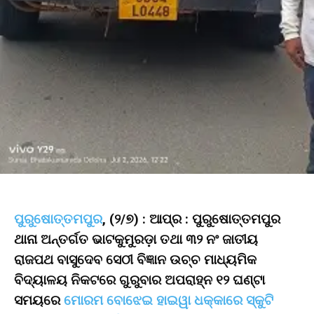
ପୁରୁଷୋତ୍ତମପୁର
, (୨/୭) : ଆପ୍ର : ପୁରୁଷୋତ୍ତମପୁର
ଥାନା ଅନ୍ତର୍ଗତ ଭାଟକୁମୁରଡ଼ା ତଥା ୩୨ ନଂ ଜାତୀୟ
ରାଜପଥ ବାସୁଦେବ ସେଠୀ ବିଜ୍ଞାନ ଉଚ୍ଚ ମାଧ୍ୟମିକ
ବିଦ୍ୟାଳୟ ନିକଟରେ ଗୁରୁବାର ଅପରାହ୍ନ ୧୨ ଘଣ୍ଟା
ସମୟରେ
ମୋରମ ବୋଝେଇ ହାଇୱା ଧକ୍କାରେ ସ୍କୁଟି