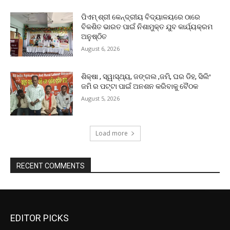
ପିଏମ୍ ଶ୍ରୀ କେନ୍ଦ୍ରୀୟ ବିଦ୍ୟାଳୟରେ ଠାରେ
ବିକଶିତ ଭାରତ ପାଇଁ ନିଶାମୁକ୍ତ ଯୁବ କାର୍ଯ୍ୟକ୍ରମ
ଅନୁଷ୍ଠିତ
August 6, 2026
ଶିକ୍ଷା , ସ୍ୱାସ୍ଥ୍ୟ, ଜଙ୍ଗଲ ,ଜମି, ଘର ଡିହ, ସିଲିଂ
ଜମି ର ପଟ୍ଟା ପାଇଁ ଅନଶନ କରିବାକୁ ବୈଠକ
August 5, 2026
Load more
RECENT COMMENTS
EDITOR PICKS