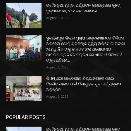
ରହେଁନଚୁଆ ମୁଣ୍ଡା ପର୍ଯ୍ୟଟନ କ୍ଷେତ୍ରରେ ବୃହତ୍
ବୃକ୍ଷରୋପଣ, ୨୪୧ ଗଛ ଲଗାଗଲା
August 6, 2026
ସୁବର୍ଣ୍ଣପୁର ଜିଲ୍ଲା ମୁଖ୍ୟ ଡାକ୍ତରଖାନାରେ ଚିକିତ୍ସା
ଅବହେଳା ଯୋଗୁଁ ଯୁବକଙ୍କ ମୃତ୍ୟୁ ଅଭିଯୋଗ ଘଟଣା
:ସାମ୍ୱାଦିକ ଙ୍କୁ ଡାକ୍ତରଙ୍କ ଅଶୋଭନୀୟ
ଆଚରଣ ପ୍ରଦର୍ଶନ ବିରୁଦ୍ଧ ରେ ଏସପି ଓ ସିଡିଏମଓ
ଙ୍କୁ ଭେଟିଲେ...
August 6, 2026
ପିଏମ୍ ଶ୍ରୀ କେନ୍ଦ୍ରୀୟ ବିଦ୍ୟାଳୟରେ ଠାରେ
ବିକଶିତ ଭାରତ ପାଇଁ ନିଶାମୁକ୍ତ ଯୁବ କାର୍ଯ୍ୟକ୍ରମ
ଅନୁଷ୍ଠିତ
August 6, 2026
POPULAR POSTS
ରହେଁନଚୁଆ ମୁଣ୍ଡା ପର୍ଯ୍ୟଟନ କ୍ଷେତ୍ରରେ ବୃହତ୍