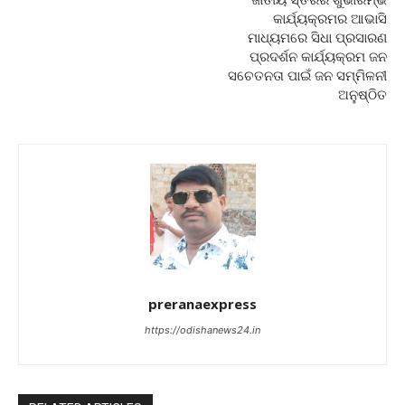
କାର୍ଯ୍ୟକ୍ରମର ଆଭାସି
ମାଧ୍ୟମରେ ସିଧା ପ୍ରସାରଣ
ପ୍ରଦର୍ଶନ କାର୍ଯ୍ୟକ୍ରମ ଜନ
ସଚେତନତା ପାଇଁ ଜନ ସମ୍ମିଳନୀ
ଅନୁଷ୍ଠିତ
preranaexpress
https://odishanews24.in