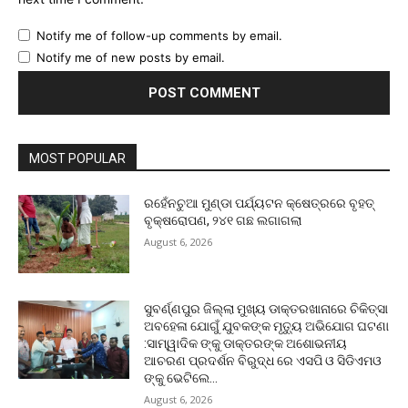
Notify me of follow-up comments by email.
Notify me of new posts by email.
MOST POPULAR
ରହେଁନଚୁଆ ମୁଣ୍ଡା ପର୍ଯ୍ୟଟନ କ୍ଷେତ୍ରରେ ବୃହତ୍
ବୃକ୍ଷରୋପଣ, ୨୪୧ ଗଛ ଲଗାଗଲା
August 6, 2026
ସୁବର୍ଣ୍ଣପୁର ଜିଲ୍ଲା ମୁଖ୍ୟ ଡାକ୍ତରଖାନାରେ ଚିକିତ୍ସା
ଅବହେଳା ଯୋଗୁଁ ଯୁବକଙ୍କ ମୃତ୍ୟୁ ଅଭିଯୋଗ ଘଟଣା
:ସାମ୍ୱାଦିକ ଙ୍କୁ ଡାକ୍ତରଙ୍କ ଅଶୋଭନୀୟ
ଆଚରଣ ପ୍ରଦର୍ଶନ ବିରୁଦ୍ଧ ରେ ଏସପି ଓ ସିଡିଏମଓ
ଙ୍କୁ ଭେଟିଲେ...
August 6, 2026