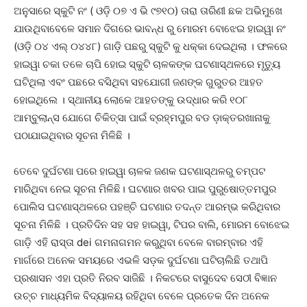
ଅନୁସାରେ ସ୍କୁଟି ନଂ ( ଓଡ଼ି ୦୭ ଏ ଭି ୯୭୧୦) ତାରା ତାରିଣୀ ଛକ ଅଭିମୁଖେ
ଯାଉଥିବାବେଳେ ସମାନ ଦିଗରେ ଭାବନ୍ଧ ରୁ ମୋରମ ବୋଝେଇ ହାଇୱା ନଂ
(ଓଡ଼ି ୦୪ ଏଲ୍ ୦୪୪୮) ଗାଡ଼ି ପଛରୁ ସ୍କୁଟି କୁ ଧକ୍କା ଦେଇଥିଲା । ଫଳରେ
ହାଇୱା ଚକା ତଳେ ଚାପି ହୋଇ ସ୍କୁଟି ଚାଳକଙ୍କ ଘଟଣାସ୍ଥଳରେ ମୃତ୍ୟୁ
ଘଟିଥିଲା ଏବଂ ପଛରେ ବସିଥିବା ସହଯୋଗୀ ଜଣଙ୍କ ଗୁରୁତର ଆହତ
ହୋଇଥିଲେ । ସ୍ଥାନୀୟ ଲୋକେ ଆହତଙ୍କୁ ଉଦ୍ଧାର କରି ୧୦୮
ଆମ୍ବୁଲାନ୍ସ ଯୋଗେ ଚିକିତ୍ସା ପାଇଁ ବ୍ରହ୍ମପୁର ବଡ ଡ଼ାକ୍ତରଖାନାକୁ
ପଠାଯାଇଥିବାର ସୂଚନା ମିଳିଛି ।
ତେବେ ଦୁର୍ଘଟଣା ପରେ ହାଇୱା ଚାଳକ ଜଣକ ଘଟଣାସ୍ଥଳରୁ ଚମ୍ପଟ
ମାରିଥିବା ନେଇ ସୂଚନା ମିଳିଛି। ଘଟଣାର ଖବର ପାଇ ପୁରୁଷୋତ୍ତମପୁର
ପୋଲିସ ଘଟଣାସ୍ଥଳରେ ପହଞ୍ଚି ଘଟଣାର ତଦନ୍ତ ଆରମ୍ଭ କରିଥିବାର
ସୂଚନା ମିଳିଛି । ପ୍ରତିଦିନ ସହ ସହ ହାଇୱା, ଟିପର ବାଲି, ମୋରମ ବୋଝେଇ
ଗାଡ଼ି ଏହି ରାସ୍ତା dei ଗମନାଗମନ କରୁଥିବା ବେଳେ ବାରମ୍ବାର ଏହି
ମାର୍ଗରେ ଅନେକ ସମୟରେ ଏଭଳି ସଡ଼କ ଦୁର୍ଘଟଣା ଘଟିଚାଲିଛି ତଥାପି
ପ୍ରଶାସନ ଏହା ପ୍ରତି ନିରବ ସାଜିଛି । ନିକଟରେ ବାସୁଦେବ ସେଠୀ ବିଜ୍ଞାନ
ଉଚ୍ଚ ମାଧ୍ୟମିକ ବିଦ୍ୟାଳୟ ରହିଥିବା ବେଳେ ପ୍ରତେକ ଦିନ ଅନେକ