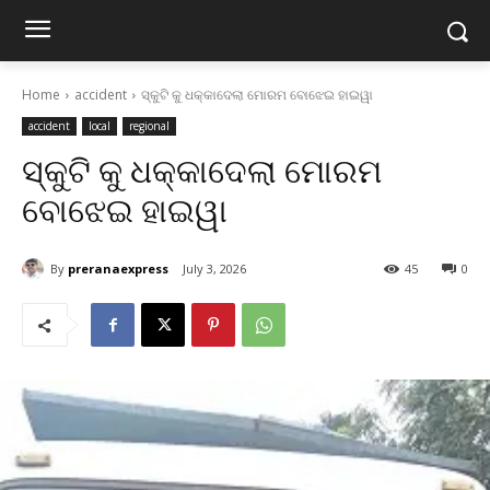
Home
accident
ସ୍କୁଟି କୁ ଧକ୍କାଦେଲା ମୋରମ ବୋଝେଇ ହାଇୱା
accident
local
regional
ସ୍କୁଟି କୁ ଧକ୍କାଦେଲା ମୋରମ
ବୋଝେଇ ହାଇୱା
By
preranaexpress
July 3, 2026
45
0