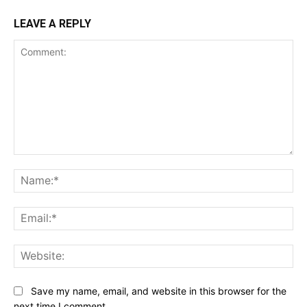
LEAVE A REPLY
Comment:
Na
Ema
Web
Save my name, email, and website in this browser for the
next time I comment.