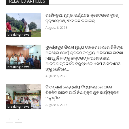
RELATED ARTICLES
ରହେଁନଚୁଆ ମୁଣ୍ଡା ପର୍ଯ୍ୟଟନ କ୍ଷେତ୍ରରେ ବୃହତ୍
ବୃକ୍ଷରୋପଣ, ୨୪୧ ଗଛ ଲଗାଗଲା
August 6, 2026
breaking news
ସୁବର୍ଣ୍ଣପୁର ଜିଲ୍ଲା ମୁଖ୍ୟ ଡାକ୍ତରଖାନାରେ ଚିକିତ୍ସା
ଅବହେଳା ଯୋଗୁଁ ଯୁବକଙ୍କ ମୃତ୍ୟୁ ଅଭିଯୋଗ ଘଟଣା
:ସାମ୍ୱାଦିକ ଙ୍କୁ ଡାକ୍ତରଙ୍କ ଅଶୋଭନୀୟ
ଆଚରଣ ପ୍ରଦର୍ଶନ ବିରୁଦ୍ଧ ରେ ଏସପି ଓ ସିଡିଏମଓ
breaking news
ଙ୍କୁ ଭେଟିଲେ...
August 6, 2026
ପିଏମ୍ ଶ୍ରୀ କେନ୍ଦ୍ରୀୟ ବିଦ୍ୟାଳୟରେ ଠାରେ
ବିକଶିତ ଭାରତ ପାଇଁ ନିଶାମୁକ୍ତ ଯୁବ କାର୍ଯ୍ୟକ୍ରମ
ଅନୁଷ୍ଠିତ
August 6, 2026
breaking news