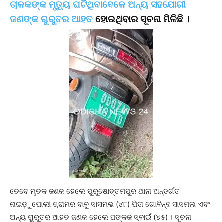
ଚାଳକଙ୍କ ମୃତ୍ୟୁ ଘଟିଥିବାବେଳେ ଅନ୍ୟ ସହଯୋଗୀ
ଜଣଙ୍କ ଗୁରୁତର ଆହତ
ହୋଇଥିବାର ସୂଚନା ମିଳିଛି ।
ତେବେ ମୃତକ ଜଣକ ହେଲେ ପୁରୁଷୋତ୍ତମପୁର ଥାନା ଅନ୍ତର୍ଗତ
ନାଇଡ଼ୁପୋଲୀ ଗ୍ରାମର ବାବୁ ସାସମଲ (୪୮) ପିତା ଗୋବିନ୍ଦ ସାସମଲ ଏବଂ
ଅନ୍ୟ ଗୁରୁତର ଆହତ ଜଣକ ହେଲେ ପଙ୍କଜ ସ୍ବାଇଁ (୪୫) । ସୂଚନା