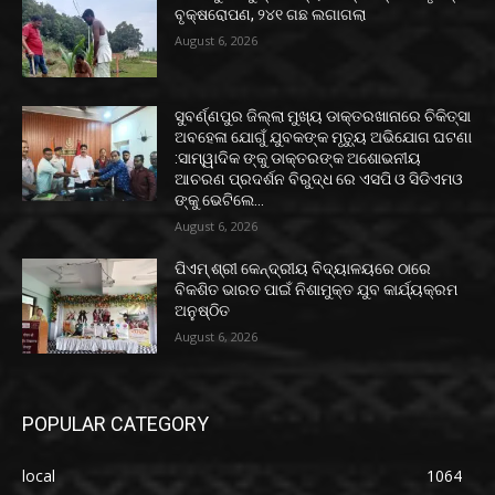
ବୃକ୍ଷରୋପଣ, ୨୪୧ ଗଛ ଲଗାଗଲା
August 6, 2026
ସୁବର୍ଣ୍ଣପୁର ଜିଲ୍ଲା ମୁଖ୍ୟ ଡାକ୍ତରଖାନାରେ ଚିକିତ୍ସା
ଅବହେଳା ଯୋଗୁଁ ଯୁବକଙ୍କ ମୃତ୍ୟୁ ଅଭିଯୋଗ ଘଟଣା
:ସାମ୍ୱାଦିକ ଙ୍କୁ ଡାକ୍ତରଙ୍କ ଅଶୋଭନୀୟ
ଆଚରଣ ପ୍ରଦର୍ଶନ ବିରୁଦ୍ଧ ରେ ଏସପି ଓ ସିଡିଏମଓ
ଙ୍କୁ ଭେଟିଲେ...
August 6, 2026
ପିଏମ୍ ଶ୍ରୀ କେନ୍ଦ୍ରୀୟ ବିଦ୍ୟାଳୟରେ ଠାରେ
ବିକଶିତ ଭାରତ ପାଇଁ ନିଶାମୁକ୍ତ ଯୁବ କାର୍ଯ୍ୟକ୍ରମ
ଅନୁଷ୍ଠିତ
August 6, 2026
POPULAR CATEGORY
local
1064